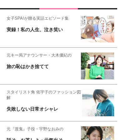
女子SPA!が贈る実話エピソード集
実録！私の人生、泣き笑い
元キー局アナウンサー・大木優紀の
旅の恥はかき捨てて
スタイリスト角 佑宇子のファッション図
解
失敗しない日常オシャレ
元『渡鬼』子役・宇野なおみの