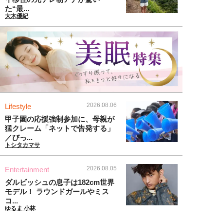
た“最...
大木優紀
2026.08.06
Lifestyle
甲子園の応援強制参加に、母親が
猛クレーム「ネットで告発する」
／びっ...
トシタカマサ
2026.08.05
Entertainment
ダルビッシュの息子は182cm世界
モデル！ ラウンドガールやミス
コ...
ゆるま 小林