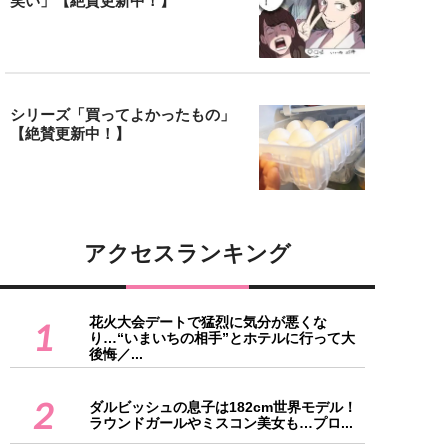
笑い」【絶賛更新中！】
シリーズ「買ってよかったもの」
【絶賛更新中！】
アクセスランキング
花火大会デートで猛烈に気分が悪くな
1
り…“いまいちの相手”とホテルに行って大
後悔／...
2
ダルビッシュの息子は182cm世界モデル！
ラウンドガールやミスコン美女も…プロ...