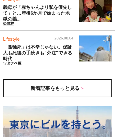
義母が「赤ちゃんより私を優先し
て」と…産後6か月で始まった地
獄の義...
姫野桂
2026.08.04
Lifestyle
「孤独死」は不幸じゃない。保証
人も死後の手続きも“外注”できる
時代...
ワタナベ薫
新着記事をもっと見る