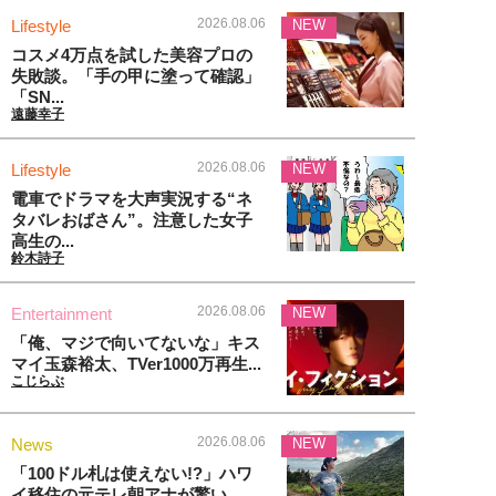
2026.08.06
Lifestyle
NEW
コスメ4万点を試した美容プロの
失敗談。「手の甲に塗って確認」
「SN...
遠藤幸子
2026.08.06
Lifestyle
NEW
電車でドラマを大声実況する“ネ
タバレおばさん”。注意した女子
高生の...
鈴木詩子
2026.08.06
Entertainment
NEW
「俺、マジで向いてないな」キス
マイ玉森裕太、TVer1000万再生...
こじらぶ
2026.08.06
News
NEW
「100ドル札は使えない!?」ハワ
イ移住の元テレ朝アナが驚い