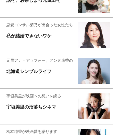
話そ、お茶しよっ元気出そ
恋愛コンサル菊乃が出会った女性たち
私が結婚できないワケ
元局アナ・アラフォー、アンヌ遙香の
北海道シンプルライフ
宇垣美里が映画への想いを綴る
宇垣美里の沼落ちシネマ
松本穂香が映画愛を語ります