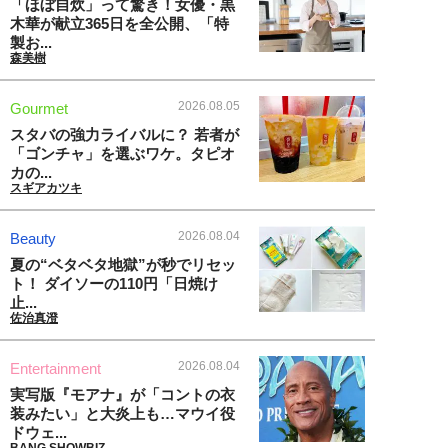
「ほぼ自炊」って驚き！女優・黒
木華が献立365日を全公開、「特
製お...
森美樹
2026.08.05
Gourmet
スタバの強力ライバルに？ 若者が
「ゴンチャ」を選ぶワケ。タピオ
カの...
スギアカツキ
2026.08.04
Beauty
夏の“ベタベタ地獄”が秒でリセッ
ト！ ダイソーの110円「日焼け
止...
佐治真澄
2026.08.04
Entertainment
実写版『モアナ』が「コントの衣
装みたい」と大炎上も…マウイ役
ドウェ...
BANG SHOWBIZ