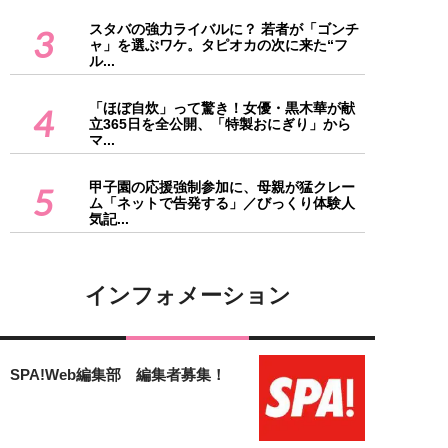
スタバの強力ライバルに？ 若者が「ゴンチ
3
ャ」を選ぶワケ。タピオカの次に来た“フ
ル...
「ほぼ自炊」って驚き！女優・黒木華が献
4
立365日を全公開、「特製おにぎり」から
マ...
甲子園の応援強制参加に、母親が猛クレー
5
ム「ネットで告発する」／びっくり体験人
気記...
インフォメーション
SPA!Web編集部 編集者募集！