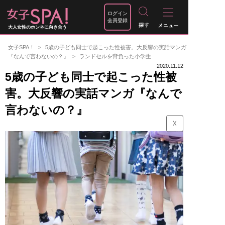
ログイン
会員登録
大人女性のホンネに向き合う
女子SPA！
5歳の子ども同士で起こった性被害。大反響の実話マンガ
『なんで言わないの？』
ランドセルを背負った小学生
2020.11.12
5歳の子ども同士で起こった性被
害。大反響の実話マンガ『なんで
言わないの？』
☓