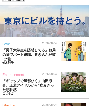
2026.08.04
Love
「男子大学生を誘惑してる」お局
の嘘でパート退職。巻き込んだ彼
に“謝...
鈴木詩子
2026.08.04
Entertainment
「ギャップで風邪ひく」山田涼
介、王道アイドルから“病みきっ
た悲壮感...
こじらぶ
2026.08.04
Lifestyle