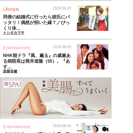
2026.08.05
Lifestyle
同僚の結婚式に行ったら彼氏にバ
ッタリ！偶然が招いた縁？／びっ
くり体...
トシタカマサ
2026.08.05
Entertainment
NHK朝ドラ『風、薫る』の威厳あ
る病院長は筒井道隆（55）。『あ
す...
加賀谷健
2026.08.05
Entertainment