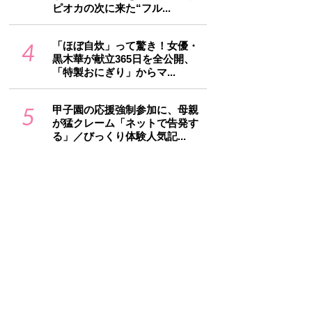
ピオカの次に来た“フル...
4
「ほぼ自炊」って驚き！女優・
黒木華が献立365日を全公開、
「特製おにぎり」からマ...
5
甲子園の応援強制参加に、母親
が猛クレーム「ネットで告発す
る」／びっくり体験人気記...