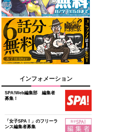
インフォメーション
SPA!Web編集部 編集者
募集！
「女子SPA！」のフリーラ
ンス編集者募集