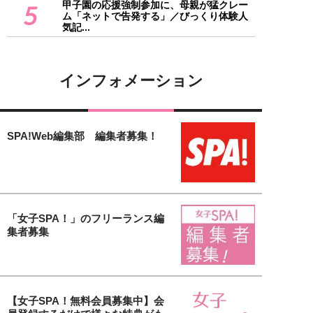
甲子園の応援強制参加に、母親が猛クレー
5
ム「ネットで告発する」／びっくり体験人
気記...
インフォメーション
SPA!Web編集部 編集者募集！
「女子SPA！」のフリーランス編
集者募集
【女子SPA！無料会員募集中】会