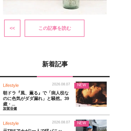
<<
この記事を読む
新着記事
2026.08.07
Lifestyle
NEW
朝ドラ『風、薫る』で「病人役な
のに色気がダダ漏れ」と騒然。39
歳・...
加賀谷健
2026.08.07
Lifestyle
NEW
元TBSアナが“一人で猛パニッ