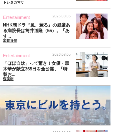
トシタカマサ
2026.08.05
Entertainment
NHK朝ドラ『風、薫る』の威厳あ
る病院長は筒井道隆（55）。『あ
す...
加賀谷健
2026.08.05
Entertainment
「ほぼ自炊」って驚き！女優・黒
木華が献立365日を全公開、「特
製お...
森美樹