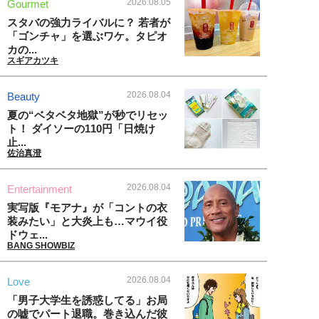
2026.08.05
Gourmet
スタバの強力ライバルに？ 若者が
「ゴンチャ」を選ぶワケ。タピオ
カの...
スギアカツキ
2026.08.04
Beauty
夏の“ベタベタ地獄”が秒でリセッ
ト！ ダイソーの110円「日焼け
止...
佐治真澄
2026.08.04
Entertainment
実写版『モアナ』が「コントの衣
装みたい」と大炎上も…マウイ役
ドウェ...
BANG SHOWBIZ
2026.08.04
Love
「男子大学生を誘惑してる」お局
の嘘でパート退職。巻き込んだ彼