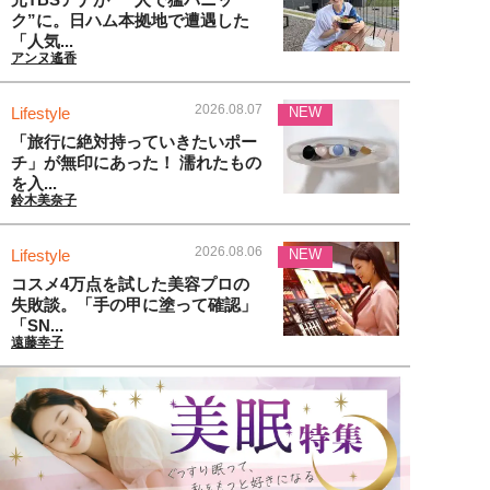
ク”に。日ハム本拠地で遭遇した
「人気...
アンヌ遙香
2026.08.07
Lifestyle
NEW
「旅行に絶対持っていきたいポー
チ」が無印にあった！ 濡れたもの
を入...
鈴木美奈子
2026.08.06
Lifestyle
NEW
コスメ4万点を試した美容プロの
失敗談。「手の甲に塗って確認」
「SN...
遠藤幸子