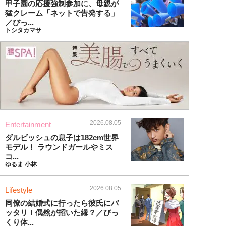
甲子園の応援強制参加に、母親が
猛クレーム「ネットで告発する」
／びっ...
トシタカマサ
2026.08.05
Entertainment
ダルビッシュの息子は182cm世界
モデル！ ラウンドガールやミス
コ...
ゆるま 小林
2026.08.05
Lifestyle
同僚の結婚式に行ったら彼氏にバ
ッタリ！偶然が招いた縁？／びっ
くり体...