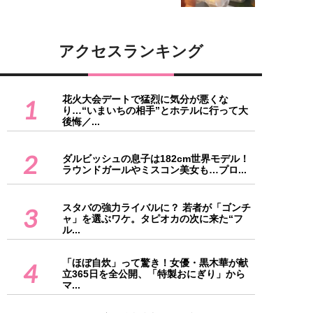
アクセスランキング
花火大会デートで猛烈に気分が悪くな
1
り…“いまいちの相手”とホテルに行って大
後悔／...
2
ダルビッシュの息子は182cm世界モデル！
ラウンドガールやミスコン美女も…プロ...
スタバの強力ライバルに？ 若者が「ゴンチ
3
ャ」を選ぶワケ。タピオカの次に来た“フ
ル...
「ほぼ自炊」って驚き！女優・黒木華が献
4
立365日を全公開、「特製おにぎり」から
マ...