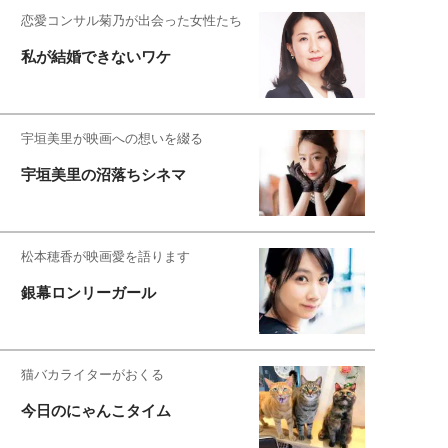
恋愛コンサル菊乃が出会った女性たち
私が結婚できないワケ
宇垣美里が映画への想いを綴る
宇垣美里の沼落ちシネマ
松本穂香が映画愛を語ります
銀幕ロンリーガール
猫バカライターがおくる
今日のにゃんこタイム