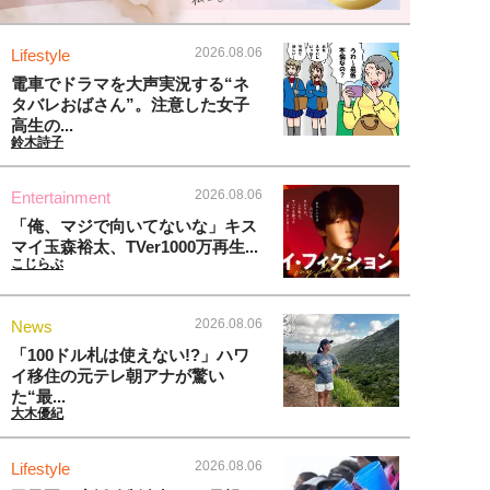
2026.08.06
Lifestyle
電車でドラマを大声実況する“ネ
タバレおばさん”。注意した女子
高生の...
鈴木詩子
2026.08.06
Entertainment
「俺、マジで向いてないな」キス
マイ玉森裕太、TVer1000万再生...
こじらぶ
2026.08.06
News
「100ドル札は使えない!?」ハワ
イ移住の元テレ朝アナが驚い
た“最...
大木優紀
2026.08.06
Lifestyle