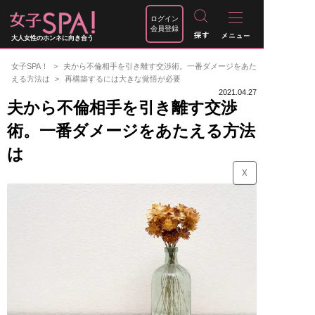
ログイン
会員登録
大人女性のホンネに向き合う
女子SPA！
夫から不倫相手を引き離す交渉術。一番ダメージをあた
える方法は
再構築するには大きな覚悟が必要
2021.04.27
夫から不倫相手を引き離す交渉
術。一番ダメージをあたえる方法
は
☓