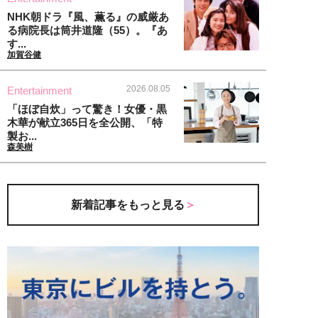
NHK朝ドラ『風、薫る』の威厳あ
る病院長は筒井道隆（55）。『あ
す...
加賀谷健
2026.08.05
Entertainment
「ほぼ自炊」って驚き！女優・黒
木華が献立365日を全公開、「特
製お...
森美樹
新着記事をもっと見る