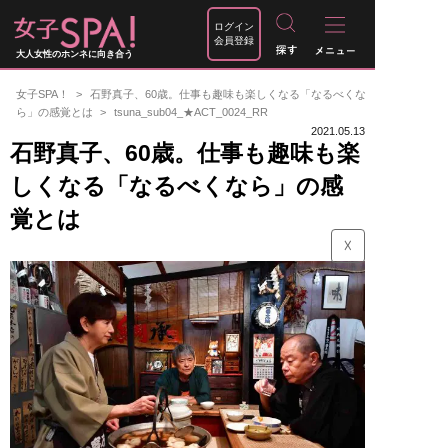
ログイン
会員登録
大人女性のホンネに向き合う
女子SPA！
石野真子、60歳。仕事も趣味も楽しくなる「なるべくな
ら」の感覚とは
tsuna_sub04_★ACT_0024_RR
2021.05.13
石野真子、60歳。仕事も趣味も楽
しくなる「なるべくなら」の感
覚とは
☓