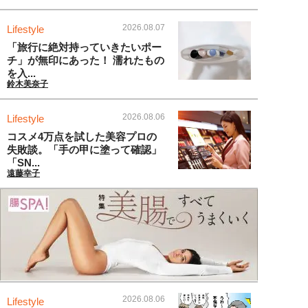
2026.08.07
Lifestyle
「旅行に絶対持っていきたいポー
チ」が無印にあった！ 濡れたもの
を入...
鈴木美奈子
2026.08.06
Lifestyle
コスメ4万点を試した美容プロの
失敗談。「手の甲に塗って確認」
「SN...
遠藤幸子
2026.08.06
Lifestyle