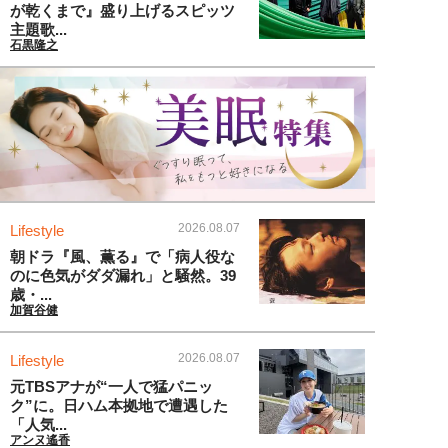
が乾くまで』盛り上げるスピッツ
主題歌...
石黒隆之
2026.08.07
Lifestyle
朝ドラ『風、薫る』で「病人役な
のに色気がダダ漏れ」と騒然。39
歳・...
加賀谷健
2026.08.07
Lifestyle
元TBSアナが“一人で猛パニッ
ク”に。日ハム本拠地で遭遇した
「人気...
アンヌ遙香