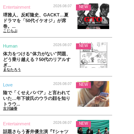
2026.08.07
Entertainment
NEW
堺雅人、反町隆史、GACKT…夏
ドラマを「50代イケオジ」が席
巻。...
こじらぶ
2026.08.07
Human
NEW
体力をつける“体力がない”問題、
どう乗り越える？50代のリアルす
ぎ...
まなたろう
2026.08.07
Love
NEW
陰で「くせえババア」と言われて
いた…年下彼氏のウラの顔を知り
トラウ...
古川諭香
2026.08.07
Entertainment
NEW
話題さらう蒼井優主演『Tシャツ