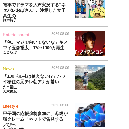
電車でドラマを大声実況する“ネ
タバレおばさん”。注意した女子
高生の...
鈴木詩子
2026.08.06
Entertainment
「俺、マジで向いてないな」キス
マイ玉森裕太、TVer1000万再生...
こじらぶ
2026.08.06
News
「100ドル札は使えない!?」ハワ
イ移住の元テレ朝アナが驚い
た“最...
大木優紀
2026.08.06
Lifestyle
甲子園の応援強制参加に、母親が
猛クレーム「ネットで告発する」
／びっ...
トシタカマサ