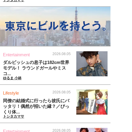
2026.08.05
Entertainment
ダルビッシュの息子は182cm世界
モデル！ ラウンドガールやミス
コ...
ゆるま 小林
2026.08.05
Lifestyle
同僚の結婚式に行ったら彼氏にバ
ッタリ！偶然が招いた縁？／びっ
くり体...
トシタカマサ
2026.08.05
Entertainment