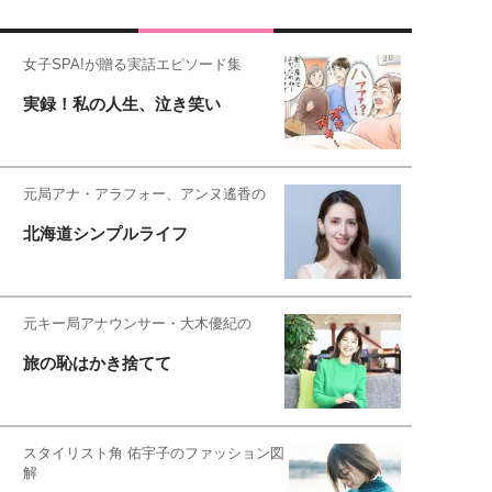
女子SPA!が贈る実話エピソード集
実録！私の人生、泣き笑い
元局アナ・アラフォー、アンヌ遙香の
北海道シンプルライフ
元キー局アナウンサー・大木優紀の
旅の恥はかき捨てて
スタイリスト角 佑宇子のファッション図
解