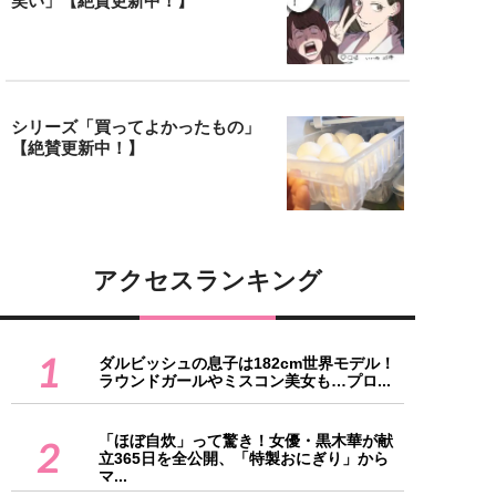
笑い」【絶賛更新中！】
シリーズ「買ってよかったもの」
【絶賛更新中！】
アクセスランキング
1
ダルビッシュの息子は182cm世界モデル！
ラウンドガールやミスコン美女も…プロ...
「ほぼ自炊」って驚き！女優・黒木華が献
2
立365日を全公開、「特製おにぎり」から
マ...