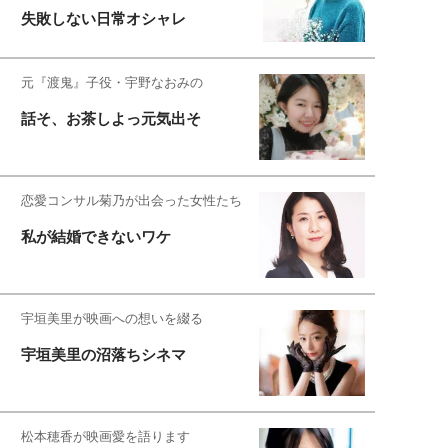
失敗しない日常オシャレ
元『渡鬼』子役・宇野なおみの
話そ、お茶しよっ元気出そ
恋愛コンサル菊乃が出会った女性たち
私が結婚できないワケ
宇垣美里が映画への想いを綴る
宇垣美里の沼落ちシネマ
松本穂香が映画愛を語ります