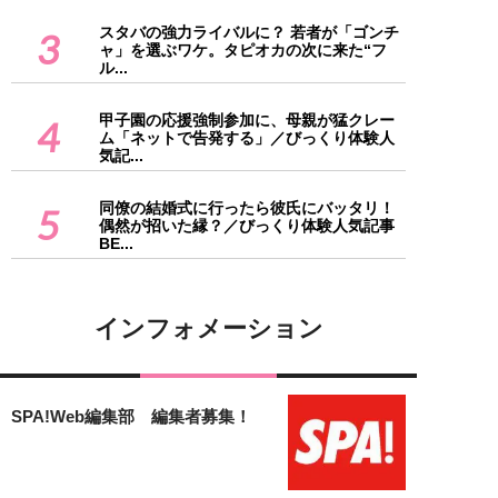
スタバの強力ライバルに？ 若者が「ゴンチ
3
ャ」を選ぶワケ。タピオカの次に来た“フ
ル...
甲子園の応援強制参加に、母親が猛クレー
4
ム「ネットで告発する」／びっくり体験人
気記...
同僚の結婚式に行ったら彼氏にバッタリ！
5
偶然が招いた縁？／びっくり体験人気記事
BE...
インフォメーション
SPA!Web編集部 編集者募集！