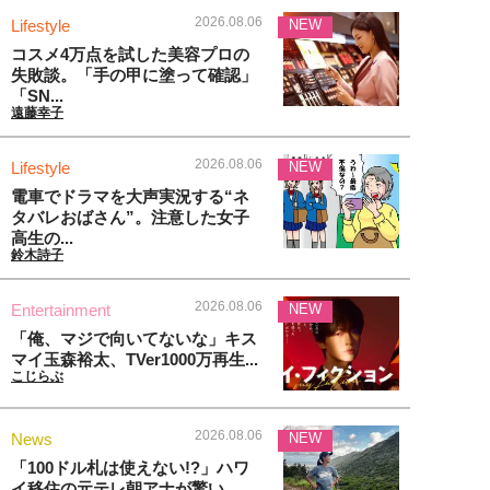
2026.08.06
Lifestyle
NEW
コスメ4万点を試した美容プロの
失敗談。「手の甲に塗って確認」
「SN...
遠藤幸子
2026.08.06
Lifestyle
NEW
電車でドラマを大声実況する“ネ
タバレおばさん”。注意した女子
高生の...
鈴木詩子
2026.08.06
Entertainment
NEW
「俺、マジで向いてないな」キス
マイ玉森裕太、TVer1000万再生...
こじらぶ
2026.08.06
News
NEW
「100ドル札は使えない!?」ハワ
イ移住の元テレ朝アナが驚い