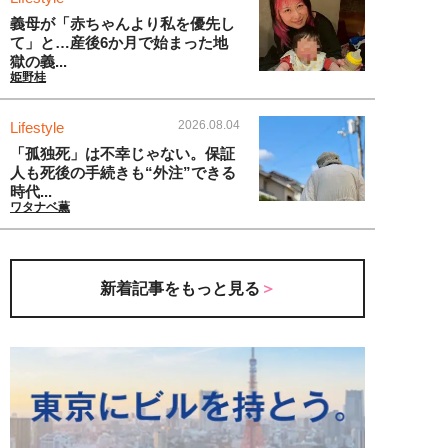
義母が「赤ちゃんより私を優先し
て」と…産後6か月で始まった地
獄の義...
姫野桂
2026.08.04
Lifestyle
「孤独死」は不幸じゃない。保証
人も死後の手続きも“外注”できる
時代...
ワタナベ薫
新着記事をもっと見る