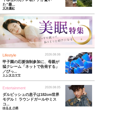
た“最...
大木優紀
2026.08.06
Lifestyle
甲子園の応援強制参加に、母親が
猛クレーム「ネットで告発する」
／びっ...
トシタカマサ
2026.08.05
Entertainment
ダルビッシュの息子は182cm世界
モデル！ ラウンドガールやミス
コ...
ゆるま 小林