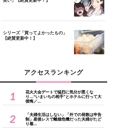
笑い」【絶賛更新中！】
シリーズ「買ってよかったもの」
【絶賛更新中！】
アクセスランキング
花火大会デートで猛烈に気分が悪くな
1
り…“いまいちの相手”とホテルに行って大
後悔／...
「夫婦生活はしない」「外での発散は申告
2
制」産後レスで離婚危機だった夫婦がたど
り着...