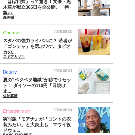
「ほぼ自炊」って驚き！女優・黒
木華が献立365日を全公開、「特
製お...
森美樹
2026.08.05
Gourmet
スタバの強力ライバルに？ 若者が
「ゴンチャ」を選ぶワケ。タピオ
カの...
スギアカツキ
2026.08.04
Beauty
夏の“ベタベタ地獄”が秒でリセッ
ト！ ダイソーの110円「日焼け
止...
佐治真澄
2026.08.04
Entertainment
実写版『モアナ』が「コントの衣
装みたい」と大炎上も…マウイ役
ドウェ...
BANG SHOWBIZ