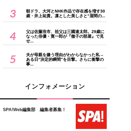
3
朝ドラ、大河とNHK作品で存在感を増す30
歳・井上祐貴。凛とした美しさと“眉間の...
父は佐藤浩市、祖父は三國連太郎。29歳に
4
なった俳優・寛一郎が『徹子の部屋』で見
せ...
夫が母親を嫌う理由がわからなかった私→
5
ある日“決定的瞬間”を目撃。さらに衝撃の
事...
インフォメーション
SPA!Web編集部 編集者募集！