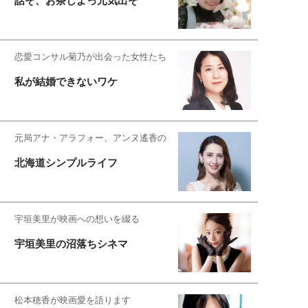
話そ、お茶しよっ元気出そ
恋愛コンサル菊乃が出会った女性たち
私が結婚できないワケ
元局アナ・アラフォー、アンヌ遙香の
北海道シンプルライフ
宇垣美里が映画への想いを綴る
宇垣美里の沼落ちシネマ
松本穂香が映画愛を語ります