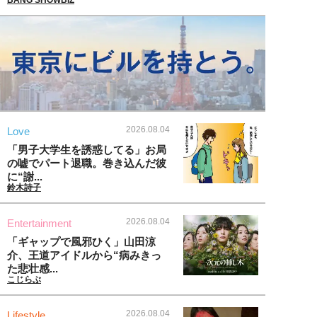
2026.08.04
Love
「男子大学生を誘惑してる」お局
の嘘でパート退職。巻き込んだ彼
に“謝...
鈴木詩子
2026.08.04
Entertainment
「ギャップで風邪ひく」山田涼
介、王道アイドルから“病みきっ
た悲壮感...
こじらぶ
2026.08.04
Lifestyle