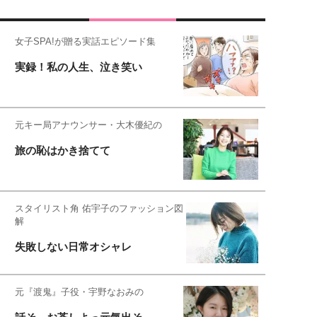
女子SPA!が贈る実話エピソード集
実録！私の人生、泣き笑い
元キー局アナウンサー・大木優紀の
旅の恥はかき捨てて
スタイリスト角 佑宇子のファッション図
解
失敗しない日常オシャレ
元『渡鬼』子役・宇野なおみの