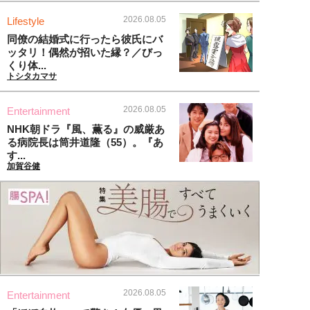
2026.08.05
Lifestyle
同僚の結婚式に行ったら彼氏にバ
ッタリ！偶然が招いた縁？／びっ
くり体...
トシタカマサ
2026.08.05
Entertainment
NHK朝ドラ『風、薫る』の威厳あ
る病院長は筒井道隆（55）。『あ
す...
加賀谷健
2026.08.05
Entertainment