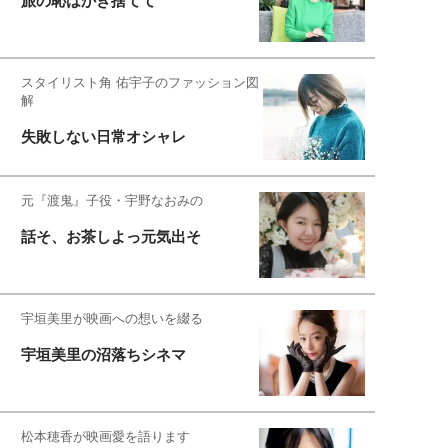
旅の恥はかき捨てて
スタイリスト角 佑宇子のファッション図
解
失敗しない日常オシャレ
元『渡鬼』子役・宇野なおみの
話そ、お茶しよっ元気出そ
宇垣美里が映画への想いを綴る
宇垣美里の沼落ちシネマ
松本穂香が映画愛を語ります