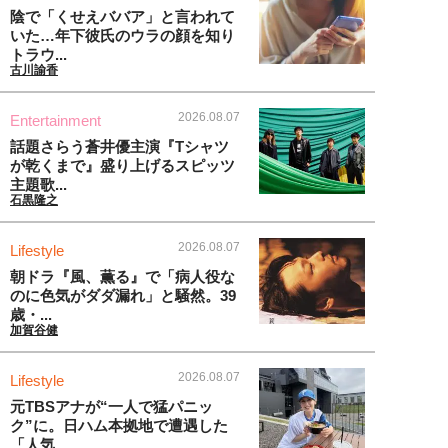
陰で「くせえババア」と言われて
いた…年下彼氏のウラの顔を知り
トラウ...
古川諭香
2026.08.07
Entertainment
話題さらう蒼井優主演『Tシャツ
が乾くまで』盛り上げるスピッツ
主題歌...
石黒隆之
2026.08.07
Lifestyle
朝ドラ『風、薫る』で「病人役な
のに色気がダダ漏れ」と騒然。39
歳・...
加賀谷健
2026.08.07
Lifestyle
元TBSアナが“一人で猛パニッ
ク”に。日ハム本拠地で遭遇した
「人気...