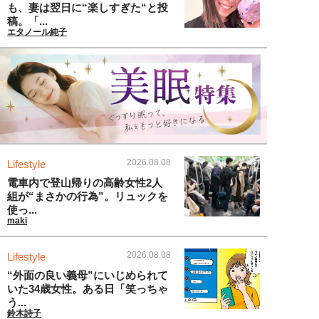
も、妻は翌日に“楽しすぎた“と投
稿。「...
エタノール純子
2026.08.08
Lifestyle
電車内で登山帰りの高齢女性2人
組が“まさかの行為”。リュックを
使っ...
maki
2026.08.08
Lifestyle
“外面の良い義母”にいじめられて
いた34歳女性。ある日「笑っちゃ
う...
鈴木詩子