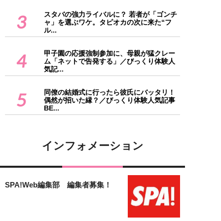
スタバの強力ライバルに？ 若者が「ゴンチ
3
ャ」を選ぶワケ。タピオカの次に来た“フ
ル...
甲子園の応援強制参加に、母親が猛クレー
4
ム「ネットで告発する」／びっくり体験人
気記...
同僚の結婚式に行ったら彼氏にバッタリ！
5
偶然が招いた縁？／びっくり体験人気記事
BE...
インフォメーション
SPA!Web編集部 編集者募集！