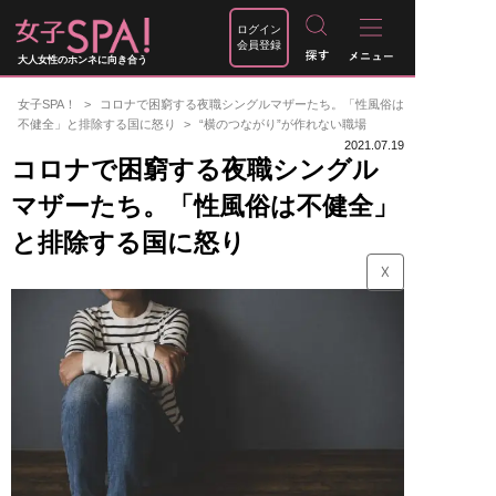
ログイン
会員登録
大人女性のホンネに向き合う
女子SPA！
コロナで困窮する夜職シングルマザーたち。「性風俗は
不健全」と排除する国に怒り
“横のつながり”が作れない職場
2021.07.19
コロナで困窮する夜職シングル
マザーたち。「性風俗は不健全」
と排除する国に怒り
☓