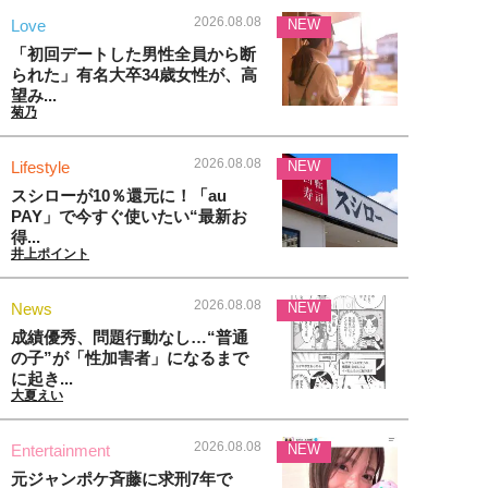
2026.08.08
Love
NEW
「初回デートした男性全員から断
られた」有名大卒34歳女性が、高
望み...
菊乃
2026.08.08
Lifestyle
NEW
スシローが10％還元に！「au
PAY」で今すぐ使いたい“最新お
得...
井上ポイント
2026.08.08
News
NEW
成績優秀、問題行動なし…“普通
の子”が「性加害者」になるまで
に起き...
大夏えい
2026.08.08
Entertainment
NEW
元ジャンポケ斉藤に求刑7年で