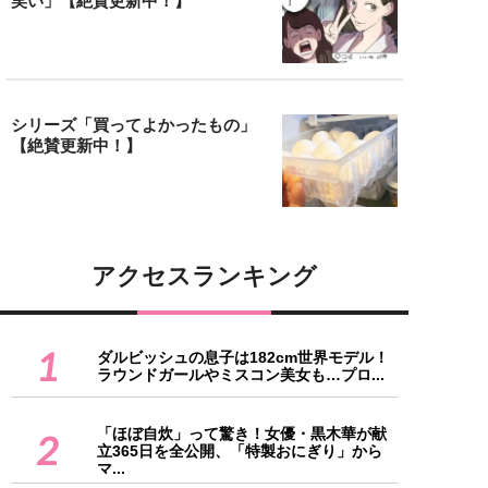
笑い」【絶賛更新中！】
シリーズ「買ってよかったもの」
【絶賛更新中！】
アクセスランキング
1
ダルビッシュの息子は182cm世界モデル！
ラウンドガールやミスコン美女も…プロ...
「ほぼ自炊」って驚き！女優・黒木華が献
2
立365日を全公開、「特製おにぎり」から
マ...