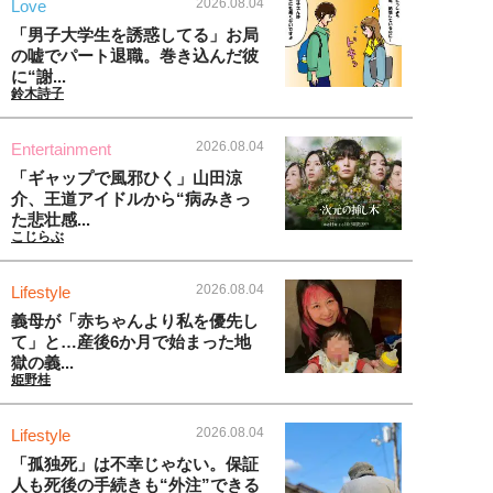
2026.08.04
Love
「男子大学生を誘惑してる」お局
の嘘でパート退職。巻き込んだ彼
に“謝...
鈴木詩子
2026.08.04
Entertainment
「ギャップで風邪ひく」山田涼
介、王道アイドルから“病みきっ
た悲壮感...
こじらぶ
2026.08.04
Lifestyle
義母が「赤ちゃんより私を優先し
て」と…産後6か月で始まった地
獄の義...
姫野桂
2026.08.04
Lifestyle
「孤独死」は不幸じゃない。保証
人も死後の手続きも“外注”できる