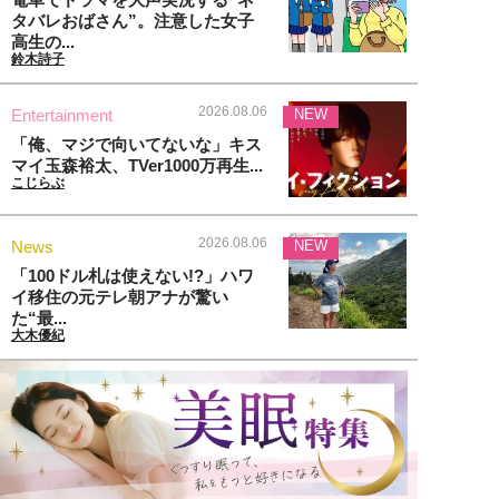
タバレおばさん”。注意した女子
高生の...
鈴木詩子
2026.08.06
Entertainment
NEW
「俺、マジで向いてないな」キス
マイ玉森裕太、TVer1000万再生...
こじらぶ
2026.08.06
News
NEW
「100ドル札は使えない!?」ハワ
イ移住の元テレ朝アナが驚い
た“最...
大木優紀