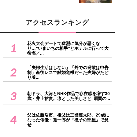
アクセスランキング
花火大会デートで猛烈に気分が悪くな
1
り…“いまいちの相手”とホテルに行って大
後悔／...
「夫婦生活はしない」「外での発散は申告
2
制」産後レスで離婚危機だった夫婦がたど
り着...
3
朝ドラ、大河とNHK作品で存在感を増す30
歳・井上祐貴。凛とした美しさと“眉間の...
父は佐藤浩市、祖父は三國連太郎。29歳に
4
なった俳優・寛一郎が『徹子の部屋』で見
せ...