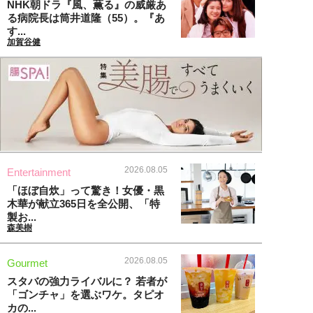
NHK朝ドラ『風、薫る』の威厳あ
る病院長は筒井道隆（55）。『あ
す...
加賀谷健
2026.08.05
Entertainment
「ほぼ自炊」って驚き！女優・黒
木華が献立365日を全公開、「特
製お...
森美樹
2026.08.05
Gourmet
スタバの強力ライバルに？ 若者が
「ゴンチャ」を選ぶワケ。タピオ
カの...