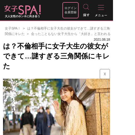
ログイン
会員登録
大人女性のホンネに向き合う
女子SPA！
は？不倫相手に女子大生の彼女ができて…謎すぎる三角
関係にキレた
会ったこともない女子大生から「大好き」と言われる
2021.08.18
は？不倫相手に女子大生の彼女が
できて…謎すぎる三角関係にキレ
た
☓