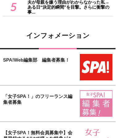
夫が母親を嫌う理由がわからなかった私→
5
ある日“決定的瞬間”を目撃。さらに衝撃の
事...
インフォメーション
SPA!Web編集部 編集者募集！
「女子SPA！」のフリーランス編
集者募集
【女子SPA！無料会員募集中】会