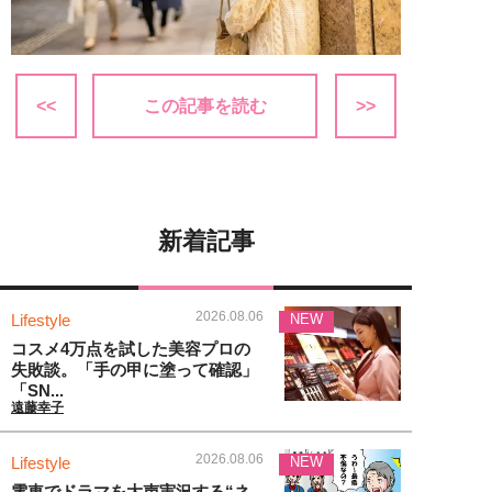
<<
この記事を読む
>>
新着記事
2026.08.06
Lifestyle
NEW
コスメ4万点を試した美容プロの
失敗談。「手の甲に塗って確認」
「SN...
遠藤幸子
2026.08.06
Lifestyle
NEW
電車でドラマを大声実況する“ネ