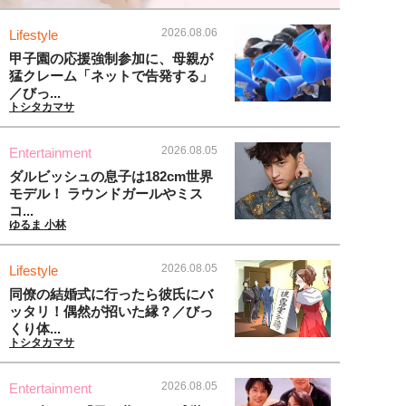
2026.08.06
Lifestyle
甲子園の応援強制参加に、母親が
猛クレーム「ネットで告発する」
／びっ...
トシタカマサ
2026.08.05
Entertainment
ダルビッシュの息子は182cm世界
モデル！ ラウンドガールやミス
コ...
ゆるま 小林
2026.08.05
Lifestyle
同僚の結婚式に行ったら彼氏にバ
ッタリ！偶然が招いた縁？／びっ
くり体...
トシタカマサ
2026.08.05
Entertainment