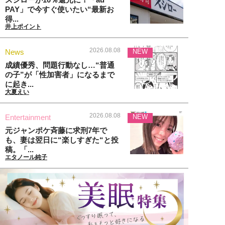
PAY」で今すぐ使いたい“最新お
得...
井上ポイント
2026.08.08
News
NEW
成績優秀、問題行動なし…“普通
の子”が「性加害者」になるまで
に起き...
大夏えい
2026.08.08
Entertainment
NEW
元ジャンポケ斉藤に求刑7年で
も、妻は翌日に“楽しすぎた“と投
稿。「...
エタノール純子