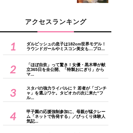
アクセスランキング
1
ダルビッシュの息子は182cm世界モデル！
ラウンドガールやミスコン美女も…プロ...
「ほぼ自炊」って驚き！女優・黒木華が献
2
立365日を全公開、「特製おにぎり」から
マ...
スタバの強力ライバルに？ 若者が「ゴンチ
3
ャ」を選ぶワケ。タピオカの次に来た“フ
ル...
甲子園の応援強制参加に、母親が猛クレー
4
ム「ネットで告発する」／びっくり体験人
気記...