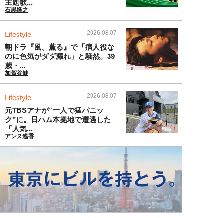
主題歌...
石黒隆之
2026.08.07
Lifestyle
朝ドラ『風、薫る』で「病人役な
のに色気がダダ漏れ」と騒然。39
歳・...
加賀谷健
2026.08.07
Lifestyle
元TBSアナが“一人で猛パニッ
ク”に。日ハム本拠地で遭遇した
「人気...
アンヌ遙香