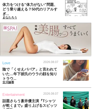
体力をつける“体力がない”問題、
どう乗り越える？50代のリアルす
ぎ...
まなたろう
2026.08.07
Love
陰で「くせえババア」と言われて
いた…年下彼氏のウラの顔を知り
トラウ...
古川諭香
2026.08.07
Entertainment
話題さらう蒼井優主演『Tシャツ
が乾くまで』盛り上げるスピッツ