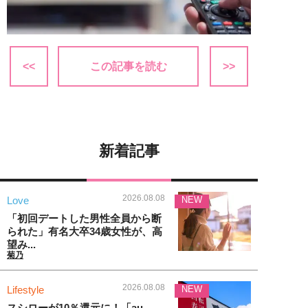
<<
この記事を読む
>>
新着記事
2026.08.08
Love
NEW
「初回デートした男性全員から断
られた」有名大卒34歳女性が、高
望み...
菊乃
2026.08.08
Lifestyle
NEW
スシローが10％還元に！「au