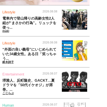
2026.08.08
Lifestyle
電車内で登山帰りの高齢女性2人
組が“まさかの行為”。リュックを
使っ...
maki
2026.08.08
Lifestyle
“外面の良い義母”にいじめられて
いた34歳女性。ある日「笑っちゃ
う...
鈴木詩子
2026.08.07
Entertainment
堺雅人、反町隆史、GACKT…夏
ドラマを「50代イケオジ」が席
巻。...
こじらぶ
2026.08.07
Human