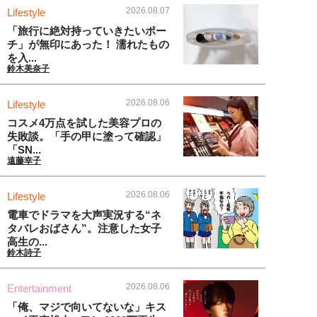
2026.08.07
Lifestyle
「旅行に絶対持っていきたいポー
チ」が無印にあった！ 濡れたもの
を入...
鈴木美奈子
2026.08.06
Lifestyle
コスメ4万点を試した美容プロの
失敗談。「手の甲に塗って確認」
「SN...
遠藤幸子
2026.08.06
Lifestyle
電車でドラマを大声実況する“ネ
タバレおばさん”。注意した女子
高生の...
鈴木詩子
2026.08.06
Entertainment
「俺、マジで向いてないな」キス