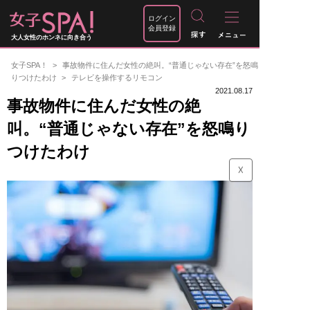
ログイン
会員登録
大人女性のホンネに向き合う
女子SPA！
事故物件に住んだ女性の絶叫。“普通じゃない存在”を怒鳴
りつけたわけ
テレビを操作するリモコン
2021.08.17
事故物件に住んだ女性の絶
叫。“普通じゃない存在”を怒鳴り
つけたわけ
☓