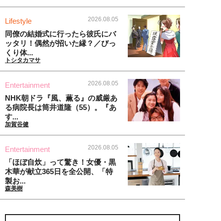
2026.08.05
Lifestyle
同僚の結婚式に行ったら彼氏にバ
ッタリ！偶然が招いた縁？／びっ
くり体...
トシタカマサ
2026.08.05
Entertainment
NHK朝ドラ『風、薫る』の威厳あ
る病院長は筒井道隆（55）。『あ
す...
加賀谷健
2026.08.05
Entertainment
「ほぼ自炊」って驚き！女優・黒
木華が献立365日を全公開、「特
製お...
森美樹