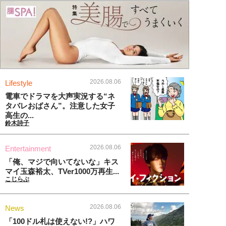
2026.08.06
Lifestyle
電車でドラマを大声実況する“ネ
タバレおばさん”。注意した女子
高生の...
鈴木詩子
2026.08.06
Entertainment
「俺、マジで向いてないな」キス
マイ玉森裕太、TVer1000万再生...
こじらぶ
2026.08.06
News
「100ドル札は使えない!?」ハワ