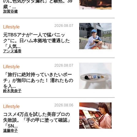
のに色気がダダ漏れ」と騒然。39
歳・...
加賀谷健
2026.08.07
Lifestyle
元TBSアナが“一人で猛パニッ
ク”に。日ハム本拠地で遭遇した
「人気...
アンヌ遙香
2026.08.07
Lifestyle
「旅行に絶対持っていきたいポー
チ」が無印にあった！ 濡れたもの
を入...
鈴木美奈子
2026.08.06
Lifestyle
コスメ4万点を試した美容プロの
失敗談。「手の甲に塗って確認」
「SN...
遠藤幸子