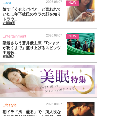
2026.08.07
Love
NEW
陰で「くせえババア」と言われて
いた…年下彼氏のウラの顔を知り
トラウ...
古川諭香
2026.08.07
Entertainment
NEW
話題さらう蒼井優主演『Tシャツ
が乾くまで』盛り上げるスピッツ
主題歌...
石黒隆之
2026.08.07
Lifestyle
朝ドラ『風、薫る』で「病人役な