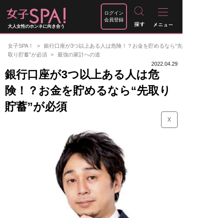
ログイン
会員登録
大人女性のホンネに向き合う
女子SPA！
銀行口座が3つ以上ある人は危険！？お金を貯めるなら“先
取り貯蓄”が必須
最強の家計への道
2022.04.29
銀行口座が3つ以上ある人は危
険！？お金を貯めるなら“先取り
貯蓄”が必須
☓