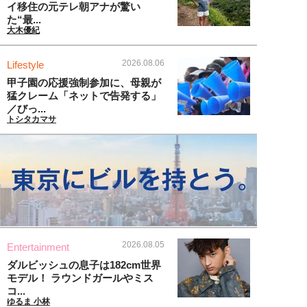
イ移住の元テレ朝アナが驚い
た“最...
大木優紀
2026.08.06
Lifestyle
甲子園の応援強制参加に、母親が
猛クレーム「ネットで告発する」
／びっ...
トシタカマサ
2026.08.05
Entertainment
ダルビッシュの息子は182cm世界
モデル！ ラウンドガールやミス
コ...
ゆるま 小林