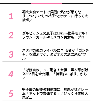
花火大会デートで猛烈に気分が悪くな
1
り…“いまいちの相手”とホテルに行って大
後悔／...
2
ダルビッシュの息子は182cm世界モデル！
ラウンドガールやミスコン美女も…プロ...
スタバの強力ライバルに？ 若者が「ゴンチ
3
ャ」を選ぶワケ。タピオカの次に来た“フ
ル...
「ほぼ自炊」って驚き！女優・黒木華が献
4
立365日を全公開、「特製おにぎり」から
マ...
甲子園の応援強制参加に、母親が猛クレー
5
ム「ネットで告発する」／びっくり体験人
気記...