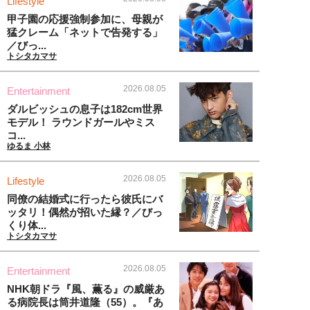
Lifestyle
甲子園の応援強制参加に、母親が
猛クレーム「ネットで告発する」
／びっ...
トシタカマサ
2026.08.05
Entertainment
ダルビッシュの息子は182cm世界
モデル！ ラウンドガールやミス
コ...
ゆるま 小林
2026.08.05
Lifestyle
同僚の結婚式に行ったら彼氏にバ
ッタリ！偶然が招いた縁？／びっ
くり体...
トシタカマサ
2026.08.05
Entertainment
NHK朝ドラ『風、薫る』の威厳あ
る病院長は筒井道隆（55）。『あ