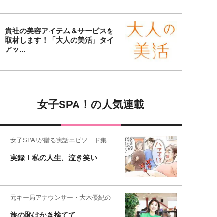
貴社の美容アイテム＆サービスを
取材します！「大人の美活」タイ
アッ...
女子SPA！の人気連載
女子SPA!が贈る実話エピソード集
実録！私の人生、泣き笑い
元キー局アナウンサー・大木優紀の
旅の恥はかき捨てて