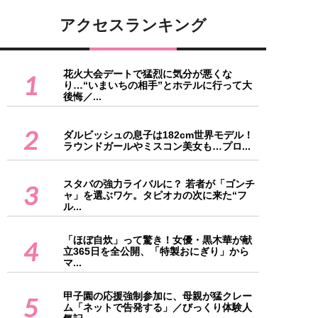
アクセスランキング
花火大会デートで猛烈に気分が悪くな
1
り…“いまいちの相手”とホテルに行って大
後悔／...
2
ダルビッシュの息子は182cm世界モデル！
ラウンドガールやミスコン美女も…プロ...
スタバの強力ライバルに？ 若者が「ゴンチ
3
ャ」を選ぶワケ。タピオカの次に来た“フ
ル...
「ほぼ自炊」って驚き！女優・黒木華が献
4
立365日を全公開、「特製おにぎり」から
マ...
甲子園の応援強制参加に、母親が猛クレー
5
ム「ネットで告発する」／びっくり体験人