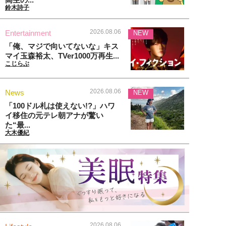
鈴木詩子
2026.08.06
Entertainment
NEW
「俺、マジで向いてないな」キス
マイ玉森裕太、TVer1000万再生...
こじらぶ
2026.08.06
News
NEW
「100ドル札は使えない!?」ハワ
イ移住の元テレ朝アナが驚い
た“最...
大木優紀
2026.08.06