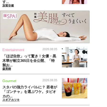
す...
加賀谷健
2026.08.05
Entertainment
「ほぼ自炊」って驚き！女優・黒
木華が献立365日を全公開、「特
製お...
森美樹
2026.08.05
Gourmet
スタバの強力ライバルに？ 若者が
「ゴンチャ」を選ぶワケ。タピオ
カの...
スギアカツキ