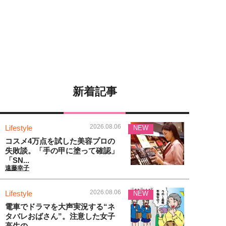
新着記事
2026.08.06
Lifestyle
NEW
コスメ4万点を試した美容プロの
失敗談。「手の甲に塗って確認」
「SN...
遠藤幸子
2026.08.06
Lifestyle
NEW
電車でドラマを大声実況する“ネ
タバレおばさん”。注意した女子
高生の...