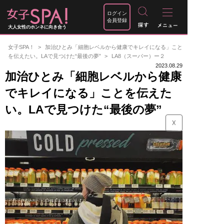
ログイン
会員登録
大人女性のホンネに向き合う
女子SPA！
加治ひとみ「細胞レベルから健康でキレイになる」こと
を伝えたい。LAで見つけた“最後の夢”
LA8（スーパー）ー２
2023.08.29
加治ひとみ「細胞レベルから健康
でキレイになる」ことを伝えた
い。LAで見つけた“最後の夢”
☓