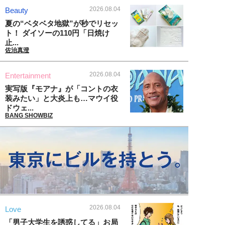
2026.08.04
Beauty
夏の“ベタベタ地獄”が秒でリセッ
ト！ ダイソーの110円「日焼け
止...
佐治真澄
2026.08.04
Entertainment
実写版『モアナ』が「コントの衣
装みたい」と大炎上も…マウイ役
ドウェ...
BANG SHOWBIZ
2026.08.04
Love
「男子大学生を誘惑してる」お局