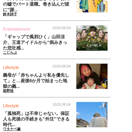
の嘘でパート退職。巻き込んだ彼
に“謝...
鈴木詩子
2026.08.04
Entertainment
「ギャップで風邪ひく」山田涼
介、王道アイドルから“病みきっ
た悲壮感...
こじらぶ
2026.08.04
Lifestyle
義母が「赤ちゃんより私を優先し
て」と…産後6か月で始まった地
獄の義...
姫野桂
2026.08.04
Lifestyle
「孤独死」は不幸じゃない。保証
人も死後の手続きも“外注”できる
時代...
ワタナベ薫