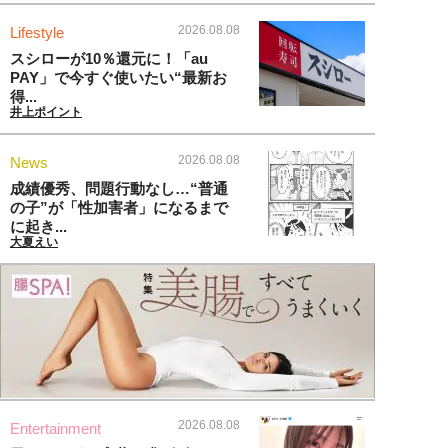
2026.08.08
Lifestyle
スシローが10％還元に！「au
PAY」で今すぐ使いたい“最新お
得...
井上ポイント
2026.08.08
News
成績優秀、問題行動なし…“普通
の子”が「性加害者」になるまで
に起き...
大夏えい
2026.08.08
Entertainment