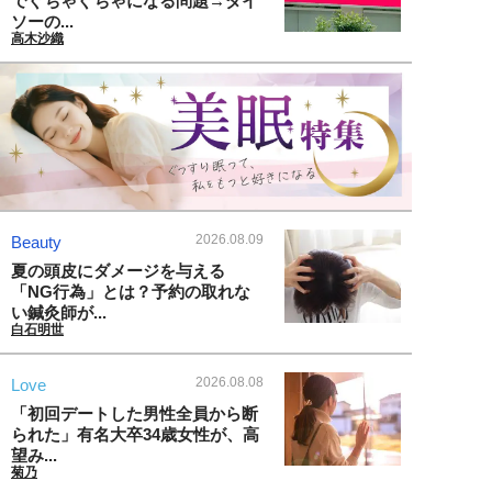
でぐちゃぐちゃになる問題→ダイ
ソーの...
高木沙織
2026.08.09
Beauty
夏の頭皮にダメージを与える
「NG行為」とは？予約の取れな
い鍼灸師が...
白石明世
2026.08.08
Love
「初回デートした男性全員から断
られた」有名大卒34歳女性が、高
望み...
菊乃