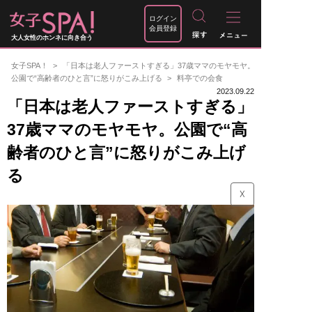
ログイン
会員登録
大人女性のホンネに向き合う
女子SPA！
「日本は老人ファーストすぎる」37歳ママのモヤモヤ。
公園で“高齢者のひと言”に怒りがこみ上げる
料亭での会食
2023.09.22
「日本は老人ファーストすぎる」
37歳ママのモヤモヤ。公園で“高
齢者のひと言”に怒りがこみ上げ
る
☓