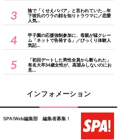
陰で「くせえババア」と言われていた…年
3
下彼氏のウラの顔を知りトラウマに／恋愛
人気...
甲子園の応援強制参加に、母親が猛クレー
4
ム「ネットで告発する」／びっくり体験人
気記...
「初回デートした男性全員から断られた」
5
有名大卒34歳女性が、高望みしないのにお
見...
インフォメーション
SPA!Web編集部 編集者募集！