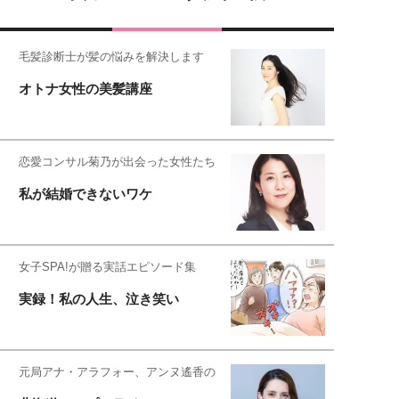
毛髪診断士が髪の悩みを解決します
オトナ女性の美髪講座
恋愛コンサル菊乃が出会った女性たち
私が結婚できないワケ
女子SPA!が贈る実話エピソード集
実録！私の人生、泣き笑い
元局アナ・アラフォー、アンヌ遙香の