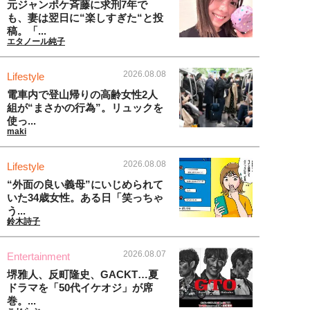
元ジャンポケ斉藤に求刑7年で
も、妻は翌日に“楽しすぎた“と投
稿。「...
エタノール純子
2026.08.08
Lifestyle
電車内で登山帰りの高齢女性2人
組が“まさかの行為”。リュックを
使っ...
maki
2026.08.08
Lifestyle
“外面の良い義母”にいじめられて
いた34歳女性。ある日「笑っちゃ
う...
鈴木詩子
2026.08.07
Entertainment
堺雅人、反町隆史、GACKT…夏
ドラマを「50代イケオジ」が席
巻。...