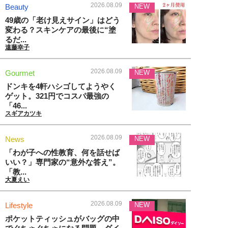
2026.08.09
Beauty
NEW
49歳の「老け見えサイン」はどう
変わる？スキンケアの最後に“塗
るだ...
遠藤幸子
2026.08.09
Gourmet
NEW
ドンキを4軒ハシゴしてようやく
ゲット。321円でコスパ最強の
「46...
スギアカツキ
2026.08.09
News
NEW
「わが子への性教育、何を話せば
いい？」専門家の“意外な答え”。
「教...
大夏えい
2026.08.09
Lifestyle
NEW
ポケットティッシュがバッグの中