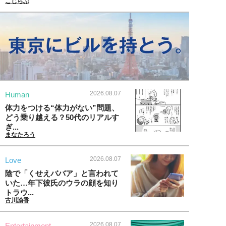
こじらぶ
2026.08.07
Human
体力をつける“体力がない”問題、
どう乗り越える？50代のリアルす
ぎ...
まなたろう
2026.08.07
Love
陰で「くせえババア」と言われて
いた…年下彼氏のウラの顔を知り
トラウ...
古川諭香
2026.08.07
Entertainment