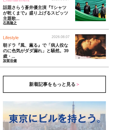
話題さらう蒼井優主演『Tシャツ
が乾くまで』盛り上げるスピッツ
主題歌...
石黒隆之
2026.08.07
Lifestyle
朝ドラ『風、薫る』で「病人役な
のに色気がダダ漏れ」と騒然。39
歳・...
加賀谷健
新着記事をもっと見る