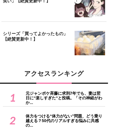
笑い」【絶賛更新中！】
シリーズ「買ってよかったもの」
【絶賛更新中！】
アクセスランキング
元ジャンポケ斉藤に求刑7年でも、妻は翌
1
日に“楽しすぎた“と投稿。「その神経がわ
か...
体力をつける“体力がない”問題、どう乗り
2
越える？50代のリアルすぎる悩みに共感
の...