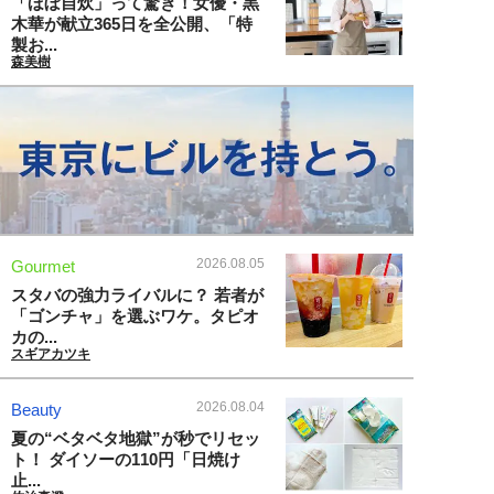
「ほぼ自炊」って驚き！女優・黒
木華が献立365日を全公開、「特
製お...
森美樹
2026.08.05
Gourmet
スタバの強力ライバルに？ 若者が
「ゴンチャ」を選ぶワケ。タピオ
カの...
スギアカツキ
2026.08.04
Beauty
夏の“ベタベタ地獄”が秒でリセッ
ト！ ダイソーの110円「日焼け
止...