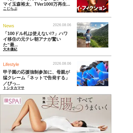
マイ玉森裕太、TVer1000万再生...
こじらぶ
2026.08.06
News
「100ドル札は使えない!?」ハワ
イ移住の元テレ朝アナが驚い
た“最...
大木優紀
2026.08.06
Lifestyle
甲子園の応援強制参加に、母親が
猛クレーム「ネットで告発する」
／びっ...
トシタカマサ