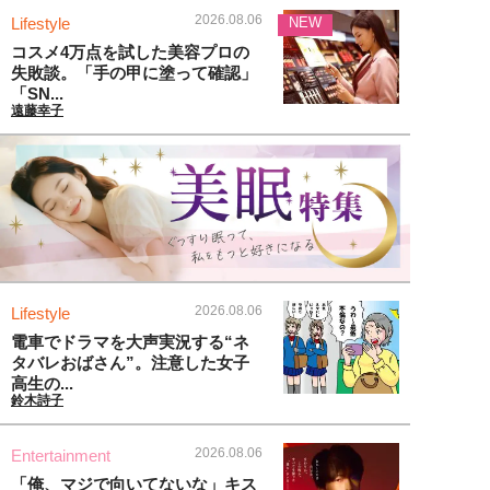
2026.08.06
Lifestyle
NEW
コスメ4万点を試した美容プロの
失敗談。「手の甲に塗って確認」
「SN...
遠藤幸子
2026.08.06
Lifestyle
電車でドラマを大声実況する“ネ
タバレおばさん”。注意した女子
高生の...
鈴木詩子
2026.08.06
Entertainment
「俺、マジで向いてないな」キス