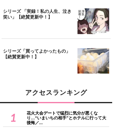
シリーズ 「実録！私の人生、泣き
笑い」【絶賛更新中！】
シリーズ「買ってよかったもの」
【絶賛更新中！】
アクセスランキング
花火大会デートで猛烈に気分が悪くな
1
り…“いまいちの相手”とホテルに行って大
後悔／...