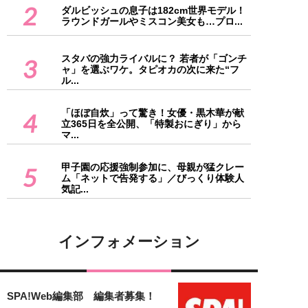
2
ダルビッシュの息子は182cm世界モデル！
ラウンドガールやミスコン美女も…プロ...
スタバの強力ライバルに？ 若者が「ゴンチ
3
ャ」を選ぶワケ。タピオカの次に来た“フ
ル...
「ほぼ自炊」って驚き！女優・黒木華が献
4
立365日を全公開、「特製おにぎり」から
マ...
甲子園の応援強制参加に、母親が猛クレー
5
ム「ネットで告発する」／びっくり体験人
気記...
インフォメーション
SPA!Web編集部 編集者募集！