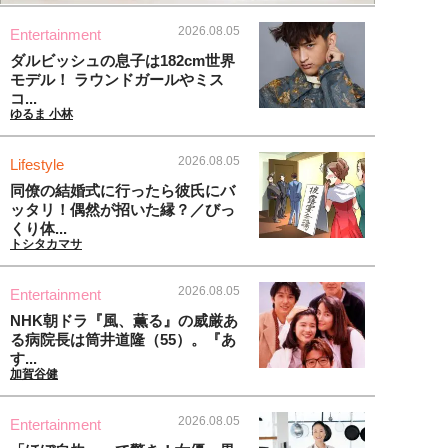
2026.08.05
Entertainment
ダルビッシュの息子は182cm世界
モデル！ ラウンドガールやミス
コ...
ゆるま 小林
2026.08.05
Lifestyle
同僚の結婚式に行ったら彼氏にバ
ッタリ！偶然が招いた縁？／びっ
くり体...
トシタカマサ
2026.08.05
Entertainment
NHK朝ドラ『風、薫る』の威厳あ
る病院長は筒井道隆（55）。『あ
す...
加賀谷健
2026.08.05
Entertainment