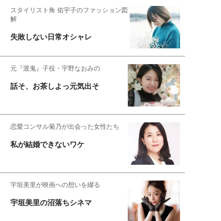
スタイリスト角 佑宇子のファッション図
解
失敗しない日常オシャレ
元『渡鬼』子役・宇野なおみの
話そ、お茶しよっ元気出そ
恋愛コンサル菊乃が出会った女性たち
私が結婚できないワケ
宇垣美里が映画への想いを綴る
宇垣美里の沼落ちシネマ