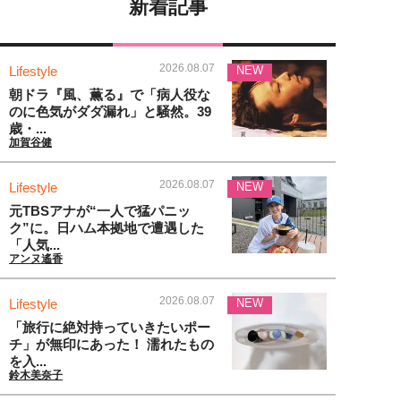
新着記事
2026.08.07
Lifestyle
NEW
朝ドラ『風、薫る』で「病人役な
のに色気がダダ漏れ」と騒然。39
歳・...
加賀谷健
2026.08.07
Lifestyle
NEW
元TBSアナが“一人で猛パニッ
ク”に。日ハム本拠地で遭遇した
「人気...
アンヌ遙香
2026.08.07
Lifestyle
NEW
「旅行に絶対持っていきたいポー
チ」が無印にあった！ 濡れたもの
を入...
鈴木美奈子