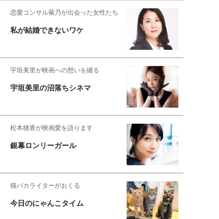
恋愛コンサル菊乃が出会った女性たち
私が結婚できないワケ
宇垣美里が映画への想いを綴る
宇垣美里の沼落ちシネマ
松本穂香が映画愛を語ります
銀幕ロンリーガール
猫バカライターがおくる
今日のにゃんこタイム