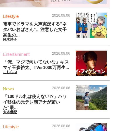
2026.08.06
Lifestyle
電車でドラマを大声実況する“ネ
タバレおばさん”。注意した女子
高生の...
鈴木詩子
2026.08.06
Entertainment
「俺、マジで向いてないな」キス
マイ玉森裕太、TVer1000万再生...
こじらぶ
2026.08.06
News
「100ドル札は使えない!?」ハワ
イ移住の元テレ朝アナが驚い
た“最...
大木優紀
2026.08.06
Lifestyle