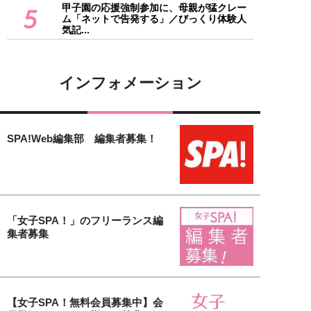
甲子園の応援強制参加に、母親が猛クレー
5
ム「ネットで告発する」／びっくり体験人
気記...
インフォメーション
SPA!Web編集部 編集者募集！
「女子SPA！」のフリーランス編
集者募集
【女子SPA！無料会員募集中】会