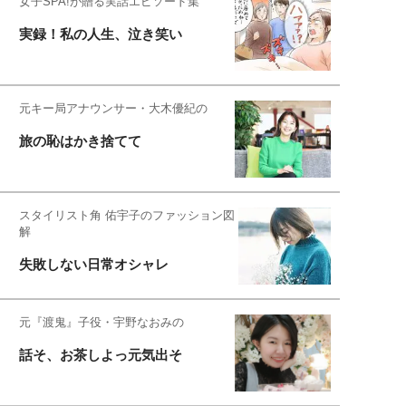
女子SPA!が贈る実話エピソード集
実録！私の人生、泣き笑い
元キー局アナウンサー・大木優紀の
旅の恥はかき捨てて
スタイリスト角 佑宇子のファッション図
解
失敗しない日常オシャレ
元『渡鬼』子役・宇野なおみの
話そ、お茶しよっ元気出そ