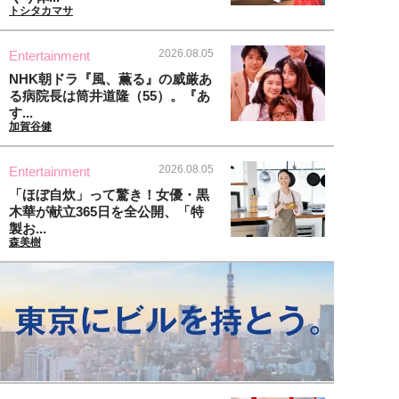
トシタカマサ
2026.08.05
Entertainment
NHK朝ドラ『風、薫る』の威厳あ
る病院長は筒井道隆（55）。『あ
す...
加賀谷健
2026.08.05
Entertainment
「ほぼ自炊」って驚き！女優・黒
木華が献立365日を全公開、「特
製お...
森美樹