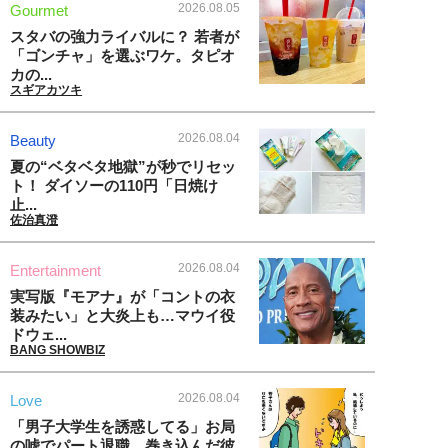
2026.08.05
Gourmet
スタバの強力ライバルに？ 若者が
「ゴンチャ」を選ぶワケ。タピオ
カの...
スギアカツキ
2026.08.04
Beauty
夏の“ベタベタ地獄”が秒でリセッ
ト！ ダイソーの110円「日焼け
止...
佐治真澄
2026.08.04
Entertainment
実写版『モアナ』が「コントの衣
装みたい」と大炎上も…マウイ役
ドウェ...
BANG SHOWBIZ
2026.08.04
Love
「男子大学生を誘惑してる」お局
の嘘でパート退職。巻き込んだ彼