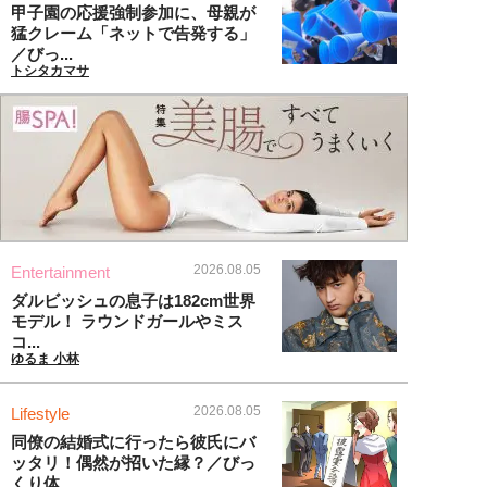
甲子園の応援強制参加に、母親が
猛クレーム「ネットで告発する」
／びっ...
トシタカマサ
2026.08.05
Entertainment
ダルビッシュの息子は182cm世界
モデル！ ラウンドガールやミス
コ...
ゆるま 小林
2026.08.05
Lifestyle
同僚の結婚式に行ったら彼氏にバ
ッタリ！偶然が招いた縁？／びっ
くり体...