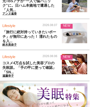
元TBSアナが“一人で猛パニッ
ク”に。日ハム本拠地で遭遇した
「人気...
アンヌ遙香
2026.08.07
Lifestyle
NEW
「旅行に絶対持っていきたいポー
チ」が無印にあった！ 濡れたもの
を入...
鈴木美奈子
2026.08.06
Lifestyle
NEW
コスメ4万点を試した美容プロの
失敗談。「手の甲に塗って確認」
「SN...
遠藤幸子