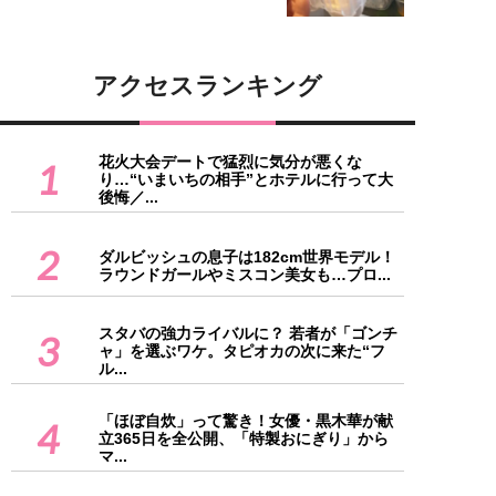
アクセスランキング
花火大会デートで猛烈に気分が悪くな
1
り…“いまいちの相手”とホテルに行って大
後悔／...
2
ダルビッシュの息子は182cm世界モデル！
ラウンドガールやミスコン美女も…プロ...
スタバの強力ライバルに？ 若者が「ゴンチ
3
ャ」を選ぶワケ。タピオカの次に来た“フ
ル...
「ほぼ自炊」って驚き！女優・黒木華が献
4
立365日を全公開、「特製おにぎり」から
マ...