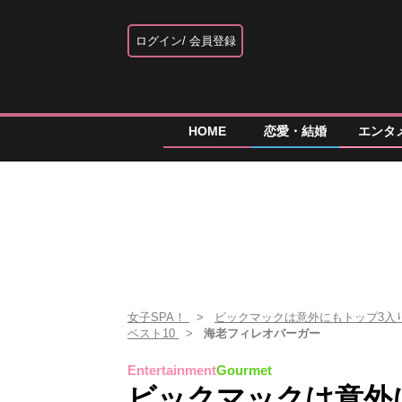
ログイン
会員登録
HOME
恋愛・結婚
エンタ
女子SPA！
ビックマックは意外にもトップ3入
ベスト10
海老フィレオバーガー
Entertainment
Gourmet
ビックマックは意外