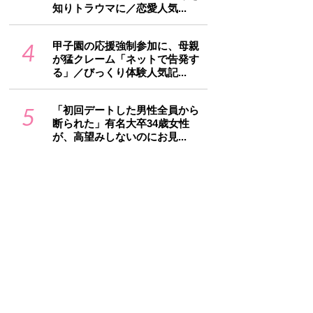
知りトラウマに／恋愛人気...
4
甲子園の応援強制参加に、母親
が猛クレーム「ネットで告発す
る」／びっくり体験人気記...
5
「初回デートした男性全員から
断られた」有名大卒34歳女性
が、高望みしないのにお見...