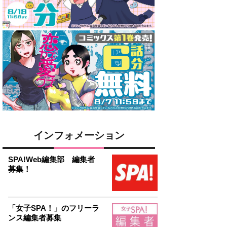
インフォメーション
SPA!Web編集部 編集者
募集！
「女子SPA！」のフリーラ
ンス編集者募集