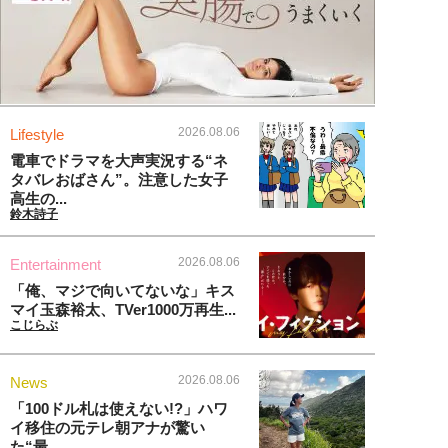
2026.08.06
Lifestyle
電車でドラマを大声実況する“ネ
タバレおばさん”。注意した女子
高生の...
鈴木詩子
2026.08.06
Entertainment
「俺、マジで向いてないな」キス
マイ玉森裕太、TVer1000万再生...
こじらぶ
2026.08.06
News
「100ドル札は使えない!?」ハワ
イ移住の元テレ朝アナが驚い
た“最...