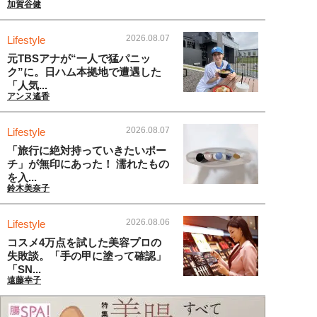
加賀谷健
2026.08.07
Lifestyle
元TBSアナが“一人で猛パニッ
ク”に。日ハム本拠地で遭遇した
「人気...
アンヌ遙香
2026.08.07
Lifestyle
「旅行に絶対持っていきたいポー
チ」が無印にあった！ 濡れたもの
を入...
鈴木美奈子
2026.08.06
Lifestyle
コスメ4万点を試した美容プロの
失敗談。「手の甲に塗って確認」
「SN...
遠藤幸子