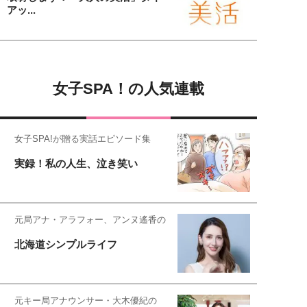
アッ...
女子SPA！の人気連載
女子SPA!が贈る実話エピソード集
実録！私の人生、泣き笑い
元局アナ・アラフォー、アンヌ遙香の
北海道シンプルライフ
元キー局アナウンサー・大木優紀の