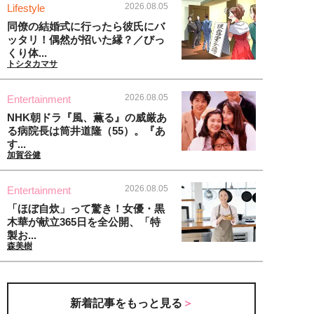
2026.08.05
Lifestyle
同僚の結婚式に行ったら彼氏にバ
ッタリ！偶然が招いた縁？／びっ
くり体...
トシタカマサ
2026.08.05
Entertainment
NHK朝ドラ『風、薫る』の威厳あ
る病院長は筒井道隆（55）。『あ
す...
加賀谷健
2026.08.05
Entertainment
「ほぼ自炊」って驚き！女優・黒
木華が献立365日を全公開、「特
製お...
森美樹
新着記事をもっと見る