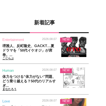
新着記事
2026.08.07
Entertainment
NEW
堺雅人、反町隆史、GACKT…夏
ドラマを「50代イケオジ」が席
巻。...
こじらぶ
2026.08.07
Human
NEW
体力をつける“体力がない”問題、
どう乗り越える？50代のリアルす
ぎ...
まなたろう
2026.08.07
Love
NEW