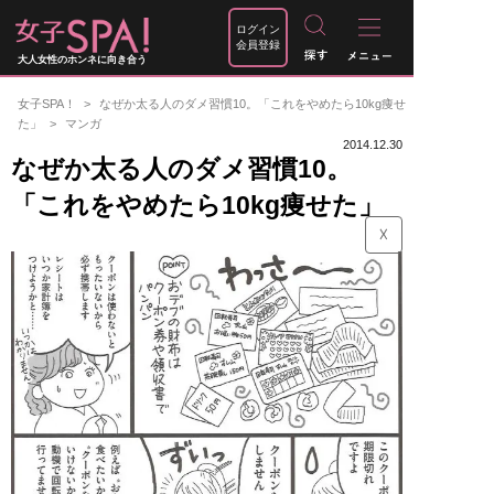
ログイン
会員登録
大人女性のホンネに向き合う
女子SPA！
なぜか太る人のダメ習慣10。「これをやめたら10kg痩せ
た」
マンガ
2014.12.30
なぜか太る人のダメ習慣10。
「これをやめたら10kg痩せた」
☓