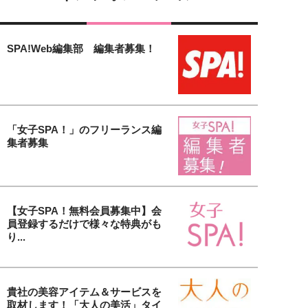
SPA!Web編集部 編集者募集！
「女子SPA！」のフリーランス編
集者募集
【女子SPA！無料会員募集中】会
員登録するだけで様々な特典がも
り...
貴社の美容アイテム＆サービスを
取材します！「大人の美活」タイ