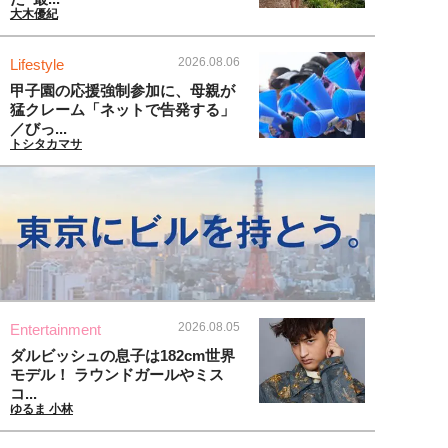
大木優紀
2026.08.06
Lifestyle
甲子園の応援強制参加に、母親が
猛クレーム「ネットで告発する」
／びっ...
トシタカマサ
2026.08.05
Entertainment
ダルビッシュの息子は182cm世界
モデル！ ラウンドガールやミス
コ...
ゆるま 小林