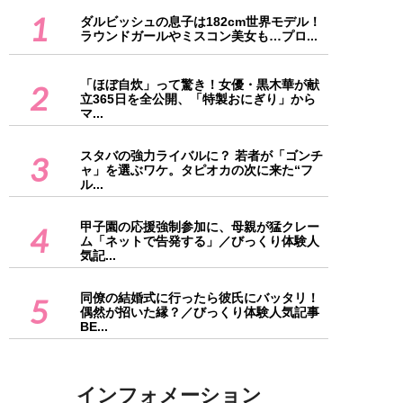
1
ダルビッシュの息子は182cm世界モデル！
ラウンドガールやミスコン美女も…プロ...
「ほぼ自炊」って驚き！女優・黒木華が献
2
立365日を全公開、「特製おにぎり」から
マ...
スタバの強力ライバルに？ 若者が「ゴンチ
3
ャ」を選ぶワケ。タピオカの次に来た“フ
ル...
甲子園の応援強制参加に、母親が猛クレー
4
ム「ネットで告発する」／びっくり体験人
気記...
同僚の結婚式に行ったら彼氏にバッタリ！
5
偶然が招いた縁？／びっくり体験人気記事
BE...
インフォメーション