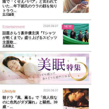
陰で「くせえババア」と言われて
いた…年下彼氏のウラの顔を知り
トラウ...
古川諭香
2026.08.07
Entertainment
NEW
話題さらう蒼井優主演『Tシャツ
が乾くまで』盛り上げるスピッツ
主題歌...
石黒隆之
2026.08.07
Lifestyle
朝ドラ『風、薫る』で「病人役な
のに色気がダダ漏れ」と騒然。39
歳・...