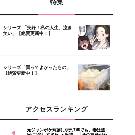
特集
シリーズ 「実録！私の人生、泣き
笑い」【絶賛更新中！】
シリーズ「買ってよかったもの」
【絶賛更新中！】
アクセスランキング
元ジャンポケ斉藤に求刑7年でも、妻は翌
1
日に“楽しすぎた“と投稿。「その神経がわ