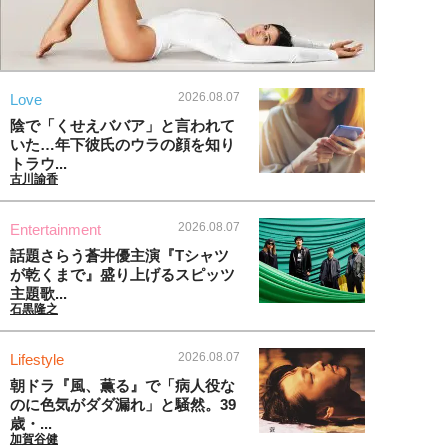
2026.08.07
Love
陰で「くせえババア」と言われて
いた…年下彼氏のウラの顔を知り
トラウ...
古川諭香
2026.08.07
Entertainment
話題さらう蒼井優主演『Tシャツ
が乾くまで』盛り上げるスピッツ
主題歌...
石黒隆之
2026.08.07
Lifestyle
朝ドラ『風、薫る』で「病人役な
のに色気がダダ漏れ」と騒然。39
歳・...
加賀谷健