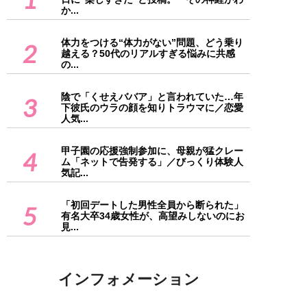
か...
体力をつける“体力がない”問題、どう乗り
2
越える？50代のリアルすぎる悩みに共感
の...
陰で「くせえババア」と言われていた…年
3
下彼氏のウラの顔を知りトラウマに／恋愛
人気...
甲子園の応援強制参加に、母親が猛クレー
4
ム「ネットで告発する」／びっくり体験人
気記...
「初回デートした男性全員から断られた」
5
有名大卒34歳女性が、高望みしないのにお
見...
インフォメーション