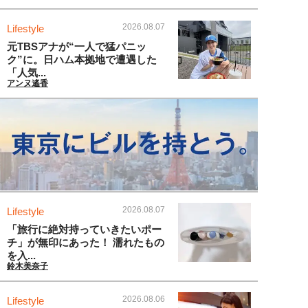
2026.08.07
Lifestyle
元TBSアナが“一人で猛パニッ
ク”に。日ハム本拠地で遭遇した
「人気...
アンヌ遙香
2026.08.07
Lifestyle
「旅行に絶対持っていきたいポー
チ」が無印にあった！ 濡れたもの
を入...
鈴木美奈子
2026.08.06
Lifestyle