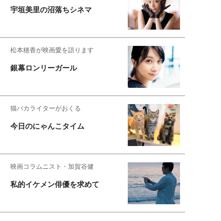
宇垣美里の沼落ちシネマ
松本穂香が映画愛を語ります
銀幕ロンリーガール
猫バカライターがおくる
今日のにゃんこタイム
映画コラムニスト・加賀谷健
私的イケメン俳優を求めて