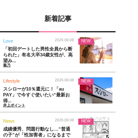
新着記事
2026.08.08
Love
NEW
「初回デートした男性全員から断
られた」有名大卒34歳女性が、高
望み...
菊乃
2026.08.08
Lifestyle
NEW
スシローが10％還元に！「au
PAY」で今すぐ使いたい“最新お
得...
井上ポイント
2026.08.08
News
NEW
成績優秀、問題行動なし…“普通
の子”が「性加害者」になるまで