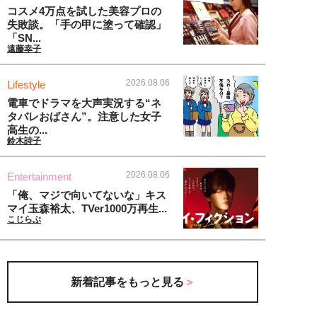
コスメ4万点を試した美容プロの
失敗談。「手の甲に塗って確認」
「SN...
遠藤幸子
2026.08.06
Lifestyle
電車でドラマを大声実況する“ネ
タバレおばさん”。注意した女子
高生の...
鈴木詩子
2026.08.06
Entertainment
「俺、マジで向いてないな」キス
マイ玉森裕太、TVer1000万再生...
こじらぶ
新着記事をもっと見る