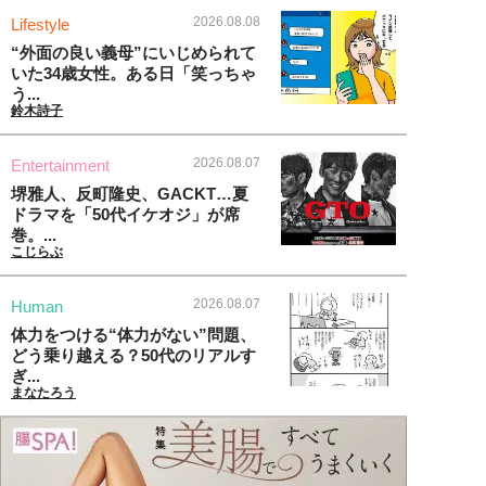
2026.08.08
Lifestyle
“外面の良い義母”にいじめられて
いた34歳女性。ある日「笑っちゃ
う...
鈴木詩子
2026.08.07
Entertainment
堺雅人、反町隆史、GACKT…夏
ドラマを「50代イケオジ」が席
巻。...
こじらぶ
2026.08.07
Human
体力をつける“体力がない”問題、
どう乗り越える？50代のリアルす
ぎ...
まなたろう