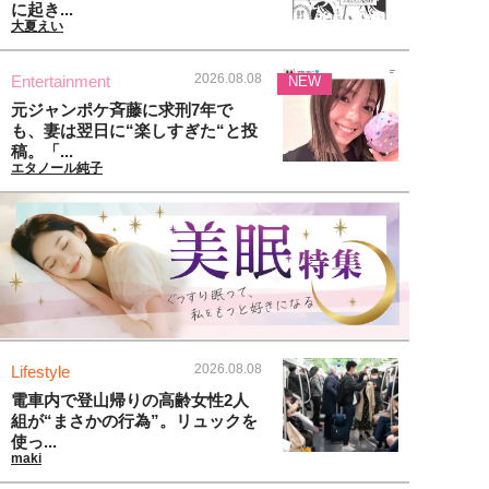
に起き...
大夏えい
2026.08.08
Entertainment
NEW
元ジャンポケ斉藤に求刑7年で
も、妻は翌日に“楽しすぎた“と投
稿。「...
エタノール純子
2026.08.08
Lifestyle
電車内で登山帰りの高齢女性2人
組が“まさかの行為”。リュックを
使っ...
maki