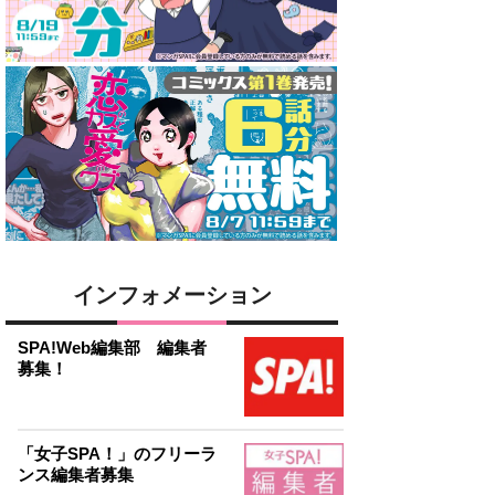
インフォメーション
SPA!Web編集部 編集者
募集！
「女子SPA！」のフリーラ
ンス編集者募集