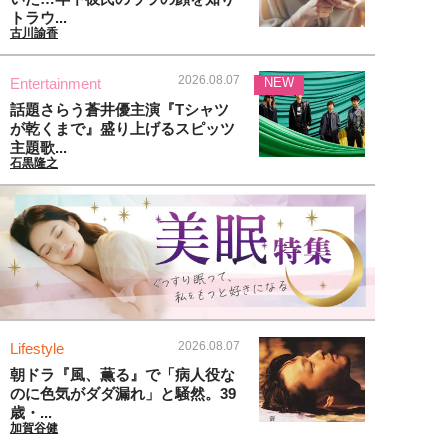
トラウ...
古川諭香
2026.08.07
Entertainment
NEW
話題さらう蒼井優主演『Tシャツ
が乾くまで』盛り上げるスピッツ
主題歌...
石黒隆之
2026.08.07
Lifestyle
朝ドラ『風、薫る』で「病人役な
のに色気がダダ漏れ」と騒然。39
歳・...
加賀谷健