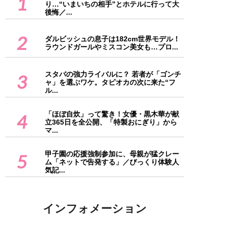
1
り…“いまいちの相手”とホテルに行って大
後悔／...
2
ダルビッシュの息子は182cm世界モデル！
ラウンドガールやミスコン美女も…プロ...
スタバの強力ライバルに？ 若者が「ゴンチ
3
ャ」を選ぶワケ。タピオカの次に来た“フ
ル...
「ほぼ自炊」って驚き！女優・黒木華が献
4
立365日を全公開、「特製おにぎり」から
マ...
甲子園の応援強制参加に、母親が猛クレー
5
ム「ネットで告発する」／びっくり体験人
気記...
インフォメーション