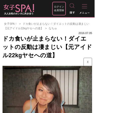
ログイン
会員登録
大人女性のホンネに向き合う
女子SPA！
ドカ食いが止まらない！ダイエットの反動は凄まじい
【元アイドル22kgヤセへの道】
なちゅ
2016.07.05
ドカ食いが止まらない！ダイエ
ットの反動は凄まじい【元アイド
ル22kgヤセへの道】
☓