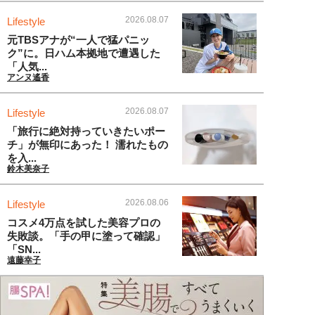
2026.08.07
Lifestyle
元TBSアナが“一人で猛パニッ
ク”に。日ハム本拠地で遭遇した
「人気...
アンヌ遙香
2026.08.07
Lifestyle
「旅行に絶対持っていきたいポー
チ」が無印にあった！ 濡れたもの
を入...
鈴木美奈子
2026.08.06
Lifestyle
コスメ4万点を試した美容プロの
失敗談。「手の甲に塗って確認」
「SN...
遠藤幸子