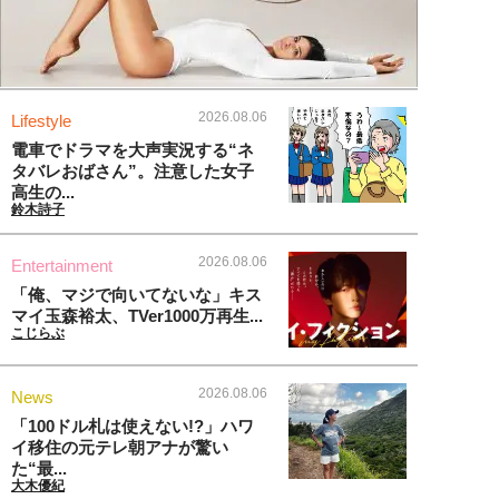
2026.08.06
Lifestyle
電車でドラマを大声実況する“ネ
タバレおばさん”。注意した女子
高生の...
鈴木詩子
2026.08.06
Entertainment
「俺、マジで向いてないな」キス
マイ玉森裕太、TVer1000万再生...
こじらぶ
2026.08.06
News
「100ドル札は使えない!?」ハワ
イ移住の元テレ朝アナが驚い
た“最...
大木優紀