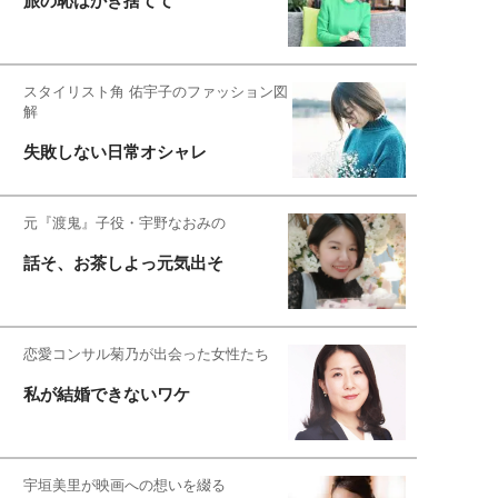
旅の恥はかき捨てて
スタイリスト角 佑宇子のファッション図
解
失敗しない日常オシャレ
元『渡鬼』子役・宇野なおみの
話そ、お茶しよっ元気出そ
恋愛コンサル菊乃が出会った女性たち
私が結婚できないワケ
宇垣美里が映画への想いを綴る