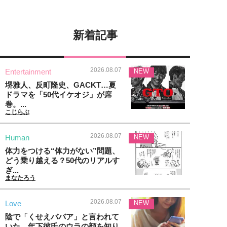
新着記事
2026.08.07
Entertainment
NEW
堺雅人、反町隆史、GACKT…夏
ドラマを「50代イケオジ」が席
巻。...
こじらぶ
2026.08.07
Human
NEW
体力をつける“体力がない”問題、
どう乗り越える？50代のリアルす
ぎ...
まなたろう
2026.08.07
Love
NEW
陰で「くせえババア」と言われて
いた…年下彼氏のウラの顔を知り