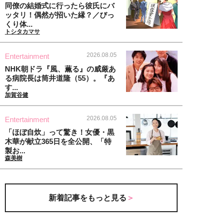
同僚の結婚式に行ったら彼氏にバ
ッタリ！偶然が招いた縁？／びっ
くり体...
トシタカマサ
2026.08.05
Entertainment
NHK朝ドラ『風、薫る』の威厳あ
る病院長は筒井道隆（55）。『あ
す...
加賀谷健
2026.08.05
Entertainment
「ほぼ自炊」って驚き！女優・黒
木華が献立365日を全公開、「特
製お...
森美樹
新着記事をもっと見る