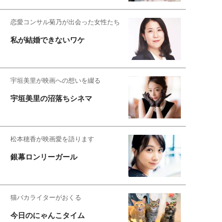
恋愛コンサル菊乃が出会った女性たち
私が結婚できないワケ
宇垣美里が映画への想いを綴る
宇垣美里の沼落ちシネマ
松本穂香が映画愛を語ります
銀幕ロンリーガール
猫バカライターがおくる
今日のにゃんこタイム