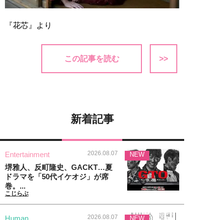
『花芯』より
この記事を読む
>>
新着記事
2026.08.07
Entertainment
NEW
堺雅人、反町隆史、GACKT…夏
ドラマを「50代イケオジ」が席
巻。...
こじらぶ
2026.08.07
Human
NEW