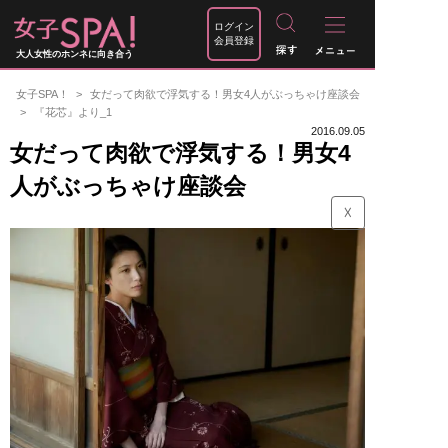
ログイン
会員登録
大人女性のホンネに向き合う
女子SPA！
女だって肉欲で浮気する！男女4人がぶっちゃけ座談会
『花芯』より_1
2016.09.05
女だって肉欲で浮気する！男女4
人がぶっちゃけ座談会
☓