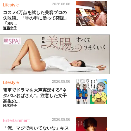
2026.08.06
Lifestyle
コスメ4万点を試した美容プロの
失敗談。「手の甲に塗って確認」
「SN...
遠藤幸子
2026.08.06
Lifestyle
電車でドラマを大声実況する“ネ
タバレおばさん”。注意した女子
高生の...
鈴木詩子
2026.08.06
Entertainment
「俺、マジで向いてないな」キス