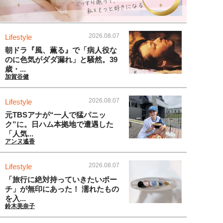
2026.08.07
Lifestyle
朝ドラ『風、薫る』で「病人役な
のに色気がダダ漏れ」と騒然。39
歳・...
加賀谷健
2026.08.07
Lifestyle
元TBSアナが“一人で猛パニッ
ク”に。日ハム本拠地で遭遇した
「人気...
アンヌ遙香
2026.08.07
Lifestyle
「旅行に絶対持っていきたいポー
チ」が無印にあった！ 濡れたもの
を入...
鈴木美奈子