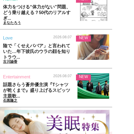
体力をつける“体力がない”問題、
どう乗り越える？50代のリアルす
ぎ...
まなたろう
2026.08.07
Love
NEW
陰で「くせえババア」と言われて
いた…年下彼氏のウラの顔を知り
トラウ...
古川諭香
2026.08.07
Entertainment
NEW
話題さらう蒼井優主演『Tシャツ
が乾くまで』盛り上げるスピッツ
主題歌...
石黒隆之