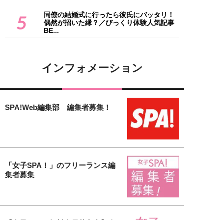
同僚の結婚式に行ったら彼氏にバッタリ！
5
偶然が招いた縁？／びっくり体験人気記事
BE...
インフォメーション
SPA!Web編集部 編集者募集！
「女子SPA！」のフリーランス編
集者募集