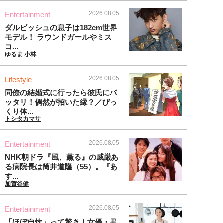
2026.08.05
Entertainment
ダルビッシュの息子は182cm世界
モデル！ ラウンドガールやミス
コ...
ゆるま 小林
2026.08.05
Lifestyle
同僚の結婚式に行ったら彼氏にバ
ッタリ！偶然が招いた縁？／びっ
くり体...
トシタカマサ
2026.08.05
Entertainment
NHK朝ドラ『風、薫る』の威厳あ
る病院長は筒井道隆（55）。『あ
す...
加賀谷健
2026.08.05
Entertainment
「ほぼ自炊」って驚き！女優・黒