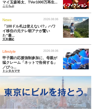
マイ玉森裕太、TVer1000万再生...
こじらぶ
2026.08.06
News
「100ドル札は使えない!?」ハワ
イ移住の元テレ朝アナが驚い
た“最...
大木優紀
2026.08.06
Lifestyle
甲子園の応援強制参加に、母親が
猛クレーム「ネットで告発する」
／びっ...
トシタカマサ