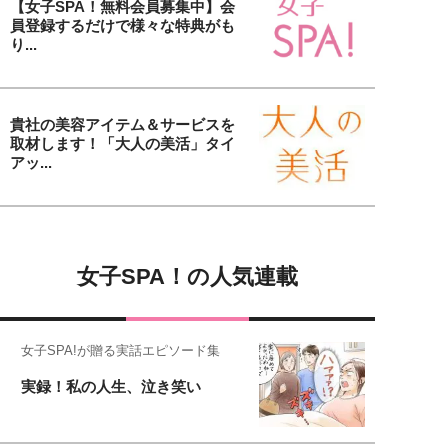
【女子SPA！無料会員募集中】会
員登録するだけで様々な特典がも
り...
貴社の美容アイテム＆サービスを
取材します！「大人の美活」タイ
アッ...
女子SPA！の人気連載
女子SPA!が贈る実話エピソード集
実録！私の人生、泣き笑い