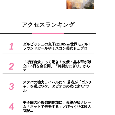
アクセスランキング
1
ダルビッシュの息子は182cm世界モデル！
ラウンドガールやミスコン美女も…プロ...
「ほぼ自炊」って驚き！女優・黒木華が献
2
立365日を全公開、「特製おにぎり」から
マ...
スタバの強力ライバルに？ 若者が「ゴンチ
3
ャ」を選ぶワケ。タピオカの次に来た“フ
ル...
甲子園の応援強制参加に、母親が猛クレー
4
ム「ネットで告発する」／びっくり体験人
気記...