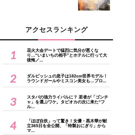
アクセスランキング
花火大会デートで猛烈に気分が悪くな
1
り…“いまいちの相手”とホテルに行って大
後悔／...
2
ダルビッシュの息子は182cm世界モデル！
ラウンドガールやミスコン美女も…プロ...
スタバの強力ライバルに？ 若者が「ゴンチ
3
ャ」を選ぶワケ。タピオカの次に来た“フ
ル...
「ほぼ自炊」って驚き！女優・黒木華が献
4
立365日を全公開、「特製おにぎり」から
マ...