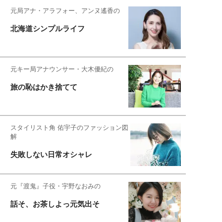
元局アナ・アラフォー、アンヌ遙香の
北海道シンプルライフ
元キー局アナウンサー・大木優紀の
旅の恥はかき捨てて
スタイリスト角 佑宇子のファッション図
解
失敗しない日常オシャレ
元『渡鬼』子役・宇野なおみの
話そ、お茶しよっ元気出そ