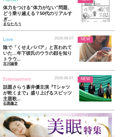
体力をつける“体力がない”問題、
どう乗り越える？50代のリアルす
ぎ...
まなたろう
2026.08.07
Love
NEW
陰で「くせえババア」と言われて
いた…年下彼氏のウラの顔を知り
トラウ...
古川諭香
2026.08.07
Entertainment
NEW
話題さらう蒼井優主演『Tシャツ
が乾くまで』盛り上げるスピッツ
主題歌...
石黒隆之