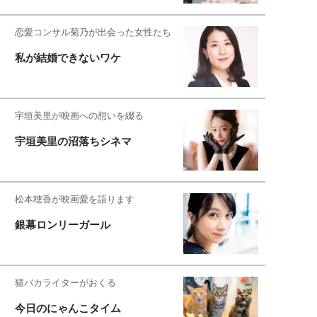
恋愛コンサル菊乃が出会った女性たち
私が結婚できないワケ
宇垣美里が映画への想いを綴る
宇垣美里の沼落ちシネマ
松本穂香が映画愛を語ります
銀幕ロンリーガール
猫バカライターがおくる
今日のにゃんこタイム