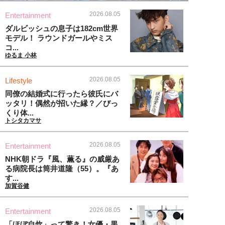
2026.08.05
Entertainment
ダルビッシュの息子は182cm世界
モデル！ ラウンドガールやミス
コ...
ゆるま 小林
2026.08.05
Lifestyle
同僚の結婚式に行ったら彼氏にバ
ッタリ！偶然が招いた縁？／びっ
くり体...
トシタカマサ
2026.08.05
Entertainment
NHK朝ドラ『風、薫る』の威厳あ
る病院長は筒井道隆（55）。『あ
す...
加賀谷健
2026.08.05
Entertainment
「ほぼ自炊」って驚き！女優・黒