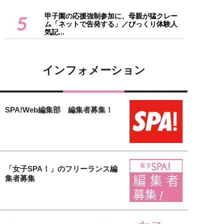
甲子園の応援強制参加に、母親が猛クレー
5
ム「ネットで告発する」／びっくり体験人
気記...
インフォメーション
SPA!Web編集部 編集者募集！
「女子SPA！」のフリーランス編
集者募集