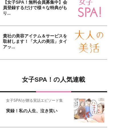
【女子SPA！無料会員募集中】会
員登録するだけで様々な特典がも
り...
貴社の美容アイテム＆サービスを
取材します！「大人の美活」タイ
アッ...
女子SPA！の人気連載
女子SPA!が贈る実話エピソード集
実録！私の人生、泣き笑い