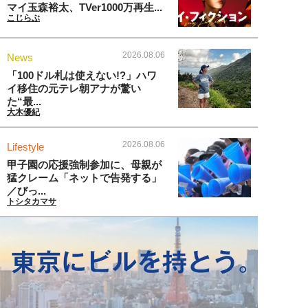
マイ玉森裕太、TVer1000万再生...
こじらぶ
2026.08.06
News
「100ドル札は使えない!?」ハワ
イ移住の元テレ朝アナが驚い
た“最...
大木優紀
2026.08.06
Lifestyle
甲子園の応援強制参加に、母親が
猛クレーム「ネットで告発する」
／びっ...
トシタカマサ