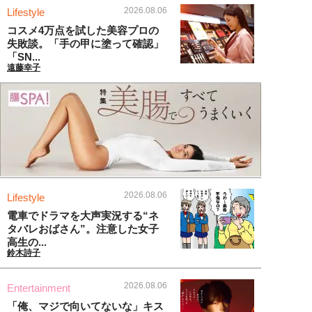
2026.08.06
Lifestyle
コスメ4万点を試した美容プロの
失敗談。「手の甲に塗って確認」
「SN...
遠藤幸子
2026.08.06
Lifestyle
電車でドラマを大声実況する“ネ
タバレおばさん”。注意した女子
高生の...
鈴木詩子
2026.08.06
Entertainment
「俺、マジで向いてないな」キス