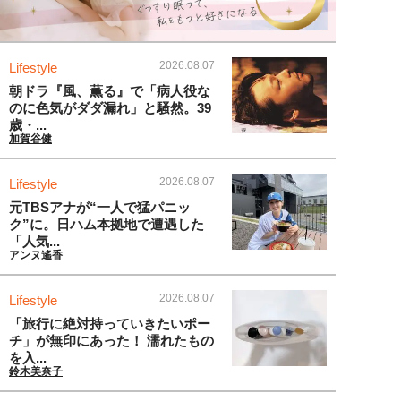
2026.08.07
Lifestyle
朝ドラ『風、薫る』で「病人役な
のに色気がダダ漏れ」と騒然。39
歳・...
加賀谷健
2026.08.07
Lifestyle
元TBSアナが“一人で猛パニッ
ク”に。日ハム本拠地で遭遇した
「人気...
アンヌ遙香
2026.08.07
Lifestyle
「旅行に絶対持っていきたいポー
チ」が無印にあった！ 濡れたもの
を入...
鈴木美奈子