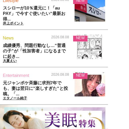
Lifestyle
NEW
スシローが10％還元に！「au
PAY」で今すぐ使いたい“最新お
得...
井上ポイント
2026.08.08
News
NEW
成績優秀、問題行動なし…“普通
の子”が「性加害者」になるまで
に起き...
大夏えい
2026.08.08
Entertainment
NEW
元ジャンポケ斉藤に求刑7年で
も、妻は翌日に“楽しすぎた“と投
稿。「...
エタノール純子