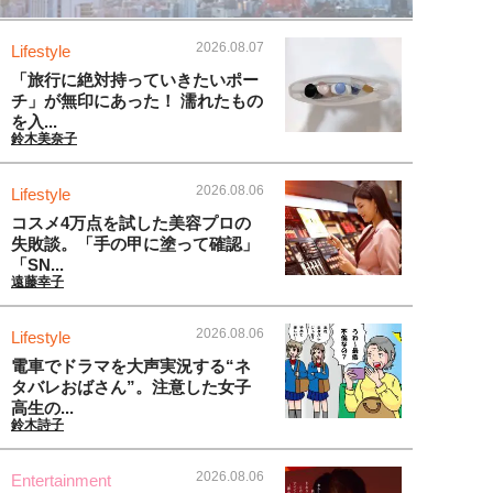
2026.08.07
Lifestyle
「旅行に絶対持っていきたいポー
チ」が無印にあった！ 濡れたもの
を入...
鈴木美奈子
2026.08.06
Lifestyle
コスメ4万点を試した美容プロの
失敗談。「手の甲に塗って確認」
「SN...
遠藤幸子
2026.08.06
Lifestyle
電車でドラマを大声実況する“ネ
タバレおばさん”。注意した女子
高生の...
鈴木詩子
2026.08.06
Entertainment