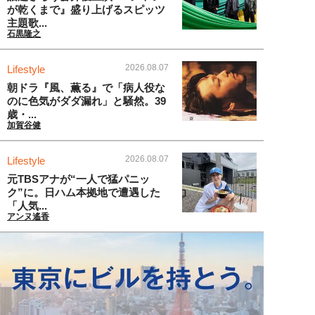
が乾くまで』盛り上げるスピッツ
主題歌...
石黒隆之
2026.08.07
Lifestyle
朝ドラ『風、薫る』で「病人役な
のに色気がダダ漏れ」と騒然。39
歳・...
加賀谷健
2026.08.07
Lifestyle
元TBSアナが“一人で猛パニッ
ク”に。日ハム本拠地で遭遇した
「人気...
アンヌ遙香