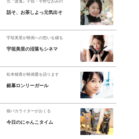
元『渡鬼』子役・宇野なおみの
話そ、お茶しよっ元気出そ
宇垣美里が映画への想いを綴る
宇垣美里の沼落ちシネマ
松本穂香が映画愛を語ります
銀幕ロンリーガール
猫バカライターがおくる
今日のにゃんこタイム