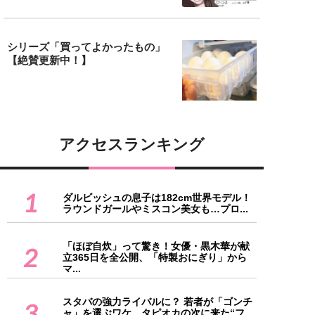
シリーズ「買ってよかったもの」
【絶賛更新中！】
アクセスランキング
1
ダルビッシュの息子は182cm世界モデル！
ラウンドガールやミスコン美女も…プロ...
「ほぼ自炊」って驚き！女優・黒木華が献
2
立365日を全公開、「特製おにぎり」から
マ...
スタバの強力ライバルに？ 若者が「ゴンチ
3
ャ」を選ぶワケ。タピオカの次に来た“フ