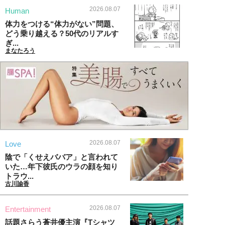
2026.08.07
Human
体力をつける“体力がない”問題、
どう乗り越える？50代のリアルす
ぎ...
まなたろう
2026.08.07
Love
陰で「くせえババア」と言われて
いた…年下彼氏のウラの顔を知り
トラウ...
古川諭香
2026.08.07
Entertainment
話題さらう蒼井優主演『Tシャツ