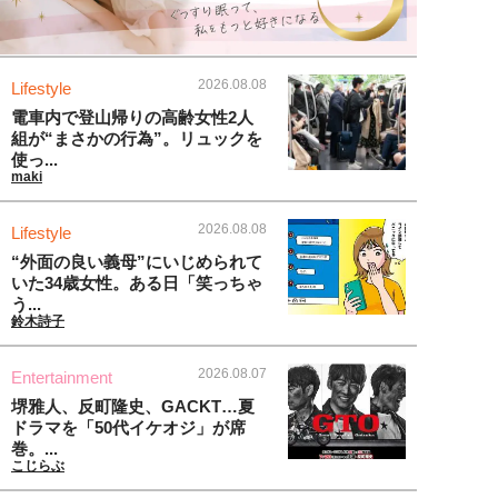
2026.08.08
Lifestyle
電車内で登山帰りの高齢女性2人
組が“まさかの行為”。リュックを
使っ...
maki
2026.08.08
Lifestyle
“外面の良い義母”にいじめられて
いた34歳女性。ある日「笑っちゃ
う...
鈴木詩子
2026.08.07
Entertainment
堺雅人、反町隆史、GACKT…夏
ドラマを「50代イケオジ」が席
巻。...
こじらぶ