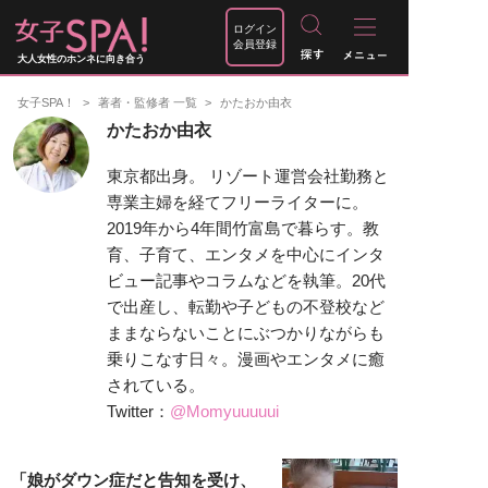
ログイン
会員登録
大人女性のホンネに向き合う
女子SPA！
著者・監修者 一覧
かたおか由衣
かたおか由衣
東京都出身。 リゾート運営会社勤務と
専業主婦を経てフリーライターに。
2019年から4年間竹富島で暮らす。教
育、子育て、エンタメを中心にインタ
ビュー記事やコラムなどを執筆。20代
で出産し、転勤や子どもの不登校など
ままならないことにぶつかりながらも
乗りこなす日々。漫画やエンタメに癒
されている。
Twitter：
@Momyuuuuui
「娘がダウン症だと告知を受け、