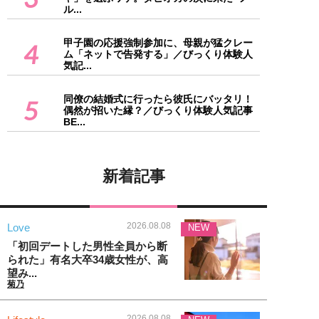
ル...
甲子園の応援強制参加に、母親が猛クレー
4
ム「ネットで告発する」／びっくり体験人
気記...
同僚の結婚式に行ったら彼氏にバッタリ！
5
偶然が招いた縁？／びっくり体験人気記事
BE...
新着記事
2026.08.08
Love
NEW
「初回デートした男性全員から断
られた」有名大卒34歳女性が、高
望み...
菊乃
2026.08.08