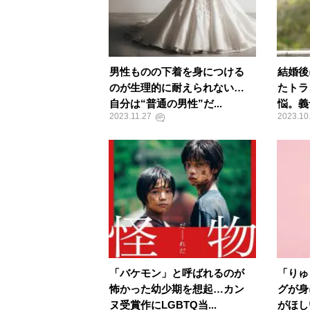
男性ものの下着を身につける
結婚後
のが生理的に耐えられない…
たトラ
自分は“普通の男性”だ...
悩。義
2023.11.27
2023.10
「バケモン」と呼ばれるのが
「りゅ
怖かった幼少期を想起…カン
グが身
ヌ受賞作にLGBTQ当...
がほし