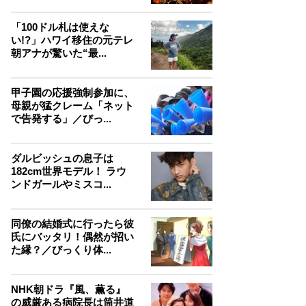
「100ドル札は使えな
い!?」ハワイ移住の元テレ
朝アナが驚いた“最...
甲子園の応援強制参加に、
母親が猛クレーム「ネット
で告発する」／びっ...
ダルビッシュの息子は
182cm世界モデル！ ラウ
ンドガールやミスコ...
同僚の結婚式に行ったら彼
氏にバッタリ！偶然が招い
た縁？／びっくり体...
NHK朝ドラ『風、薫る』
の威厳ある病院長は筒井道