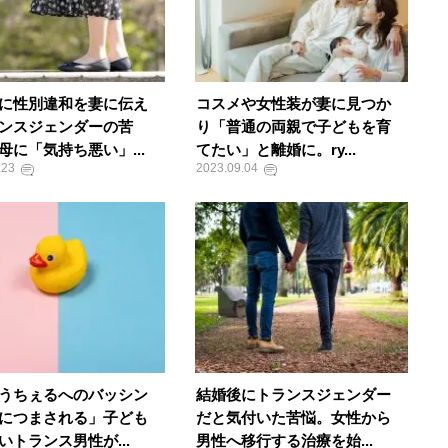
に性別違和を妻に伝え
コスメや女性装が妻に見つか
ンスジェンダーの苦
り「普通の両親で子どもを育
母に「気持ち悪い」...
てたい」と離婚に。ry...
.23
2023.09.04
うちぇるへのバッシン
結婚後にトランスジェンダー
につまされる」子ども
だと気付いた苦悩。女性から
いトランス男性が...
男性へ移行する治療を始...