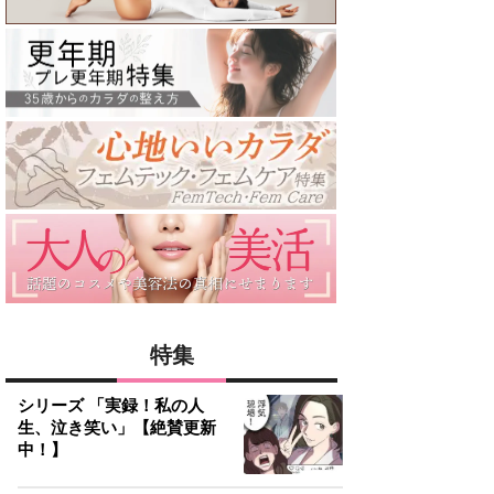
特集
シリーズ 「実録！私の人
生、泣き笑い」【絶賛更新
中！】