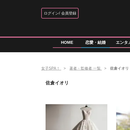
ログイン
会員登録
HOME
恋愛・結婚
エンタ
女子SPA！
著者・監修者 一覧
佐倉イオリ
佐倉イオリ