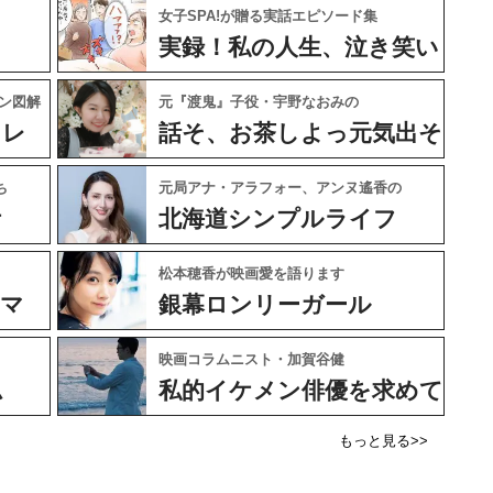
女子SPA!が贈る実話エピソード集
実録！私の人生、泣き笑い
ン図解
元『渡鬼』子役・宇野なおみの
ャレ
話そ、お茶しよっ元気出そ
ち
元局アナ・アラフォー、アンヌ遙香の
ケ
北海道シンプルライフ
松本穂香が映画愛を語ります
ネマ
銀幕ロンリーガール
映画コラムニスト・加賀谷健
ム
私的イケメン俳優を求めて
もっと見る>>