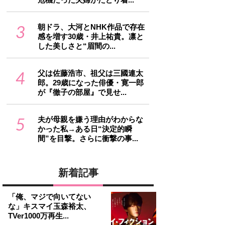
3
朝ドラ、大河とNHK作品で存在
感を増す30歳・井上祐貴。凛と
した美しさと“眉間の...
4
父は佐藤浩市、祖父は三國連太
郎。29歳になった俳優・寛一郎
が『徹子の部屋』で見せ...
5
夫が母親を嫌う理由がわからな
かった私→ある日“決定的瞬
間”を目撃。さらに衝撃の事...
新着記事
「俺、マジで向いてない
な」キスマイ玉森裕太、
TVer1000万再生...