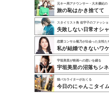
元キー局アナウンサー・大木優紀の
旅の恥はかき捨てて
スタイリスト角 佑宇子のファッショ
失敗しない日常オシ
恋愛コンサル菊乃が出会った女性た
私が結婚できないワ
宇垣美里が映画への想いを綴る
宇垣美里の沼落ちシ
猫バカライターがおくる
今日のにゃんこタイ