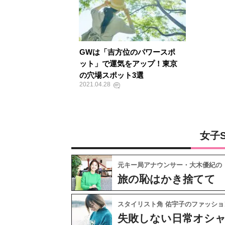
GWは「吉方位のパワースポ
ット」で運気をアップ！東京
の穴場スポット3選
2021.04.28
女子
元キー局アナウンサー・大木優紀の
旅の恥はかき捨てて
スタイリスト角 佑宇子のファッショ
失敗しない日常オシ