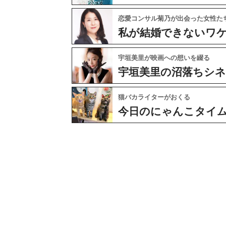
恋愛コンサル菊乃が出会った女性た
私が結婚できないワ
宇垣美里が映画への想いを綴る
宇垣美里の沼落ちシ
猫バカライターがおくる
今日のにゃんこタイ