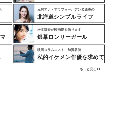
ち
元局アナ・アラフォー、アンヌ遙香の
ケ
北海道シンプルライフ
松本穂香が映画愛を語ります
ネマ
銀幕ロンリーガール
映画コラムニスト・加賀谷健
ム
私的イケメン俳優を求めて
もっと見る>>