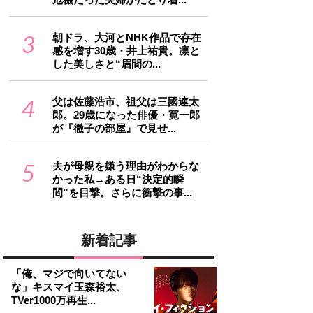
3
朝ドラ、大河とNHK作品で存在
感を増す30歳・井上祐貴。凛と
した美しさと“眉間の...
4
父は佐藤浩市、祖父は三國連太
郎。29歳になった俳優・寛一郎
が『徹子の部屋』で見せ...
5
夫が母親を嫌う理由がわからな
かった私→ある日“決定的瞬
間”を目撃。さらに衝撃の事...
新着記事
「俺、マジで向いてない
な」キスマイ玉森裕太、
TVer1000万再生...