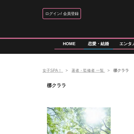
ログイン
会員登録
HOME
恋愛・結婚
エンタ
女子SPA！
著者・監修者 一覧
梛クララ
梛クララ