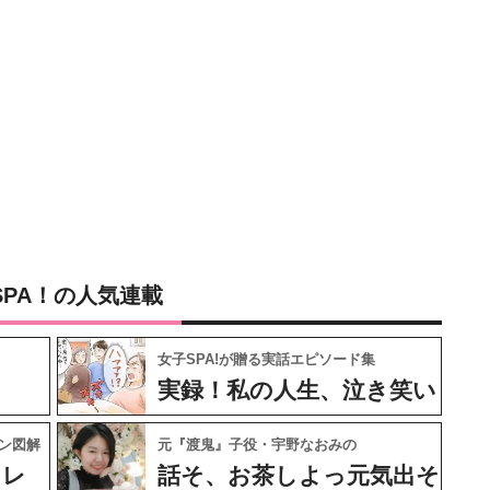
SPA！の人気連載
女子SPA!が贈る実話エピソード集
実録！私の人生、泣き笑い
ン図解
元『渡鬼』子役・宇野なおみの
ャレ
話そ、お茶しよっ元気出そ