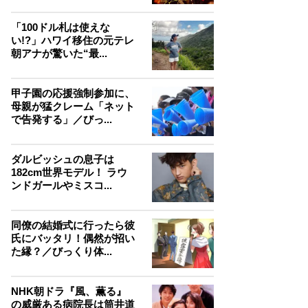
「100ドル札は使えな
い!?」ハワイ移住の元テレ
朝アナが驚いた“最...
甲子園の応援強制参加に、
母親が猛クレーム「ネット
で告発する」／びっ...
ダルビッシュの息子は
182cm世界モデル！ ラウ
ンドガールやミスコ...
同僚の結婚式に行ったら彼
氏にバッタリ！偶然が招い
た縁？／びっくり体...
NHK朝ドラ『風、薫る』
の威厳ある病院長は筒井道