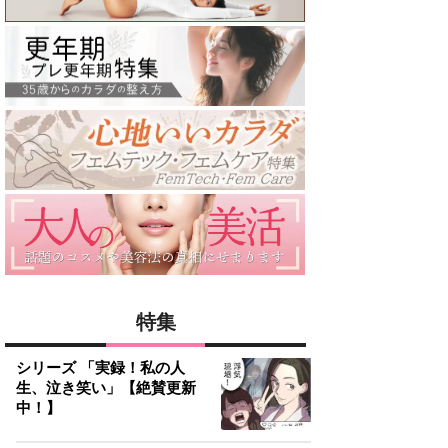
特集
シリーズ 「実録！私の人
生、泣き笑い」【絶賛更新
中！】