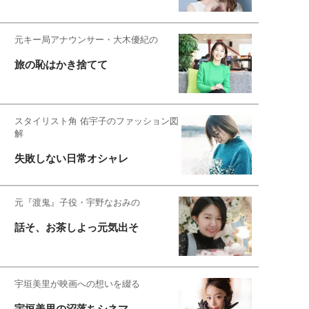
元キー局アナウンサー・大木優紀の
旅の恥はかき捨てて
スタイリスト角 佑宇子のファッション図
解
失敗しない日常オシャレ
元『渡鬼』子役・宇野なおみの
話そ、お茶しよっ元気出そ
宇垣美里が映画への想いを綴る
宇垣美里の沼落ちシネマ