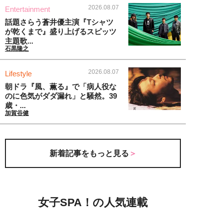
2026.08.07
Entertainment
話題さらう蒼井優主演『Tシャツ
が乾くまで』盛り上げるスピッツ
主題歌...
石黒隆之
2026.08.07
Lifestyle
朝ドラ『風、薫る』で「病人役な
のに色気がダダ漏れ」と騒然。39
歳・...
加賀谷健
新着記事をもっと見る
女子SPA！の人気連載