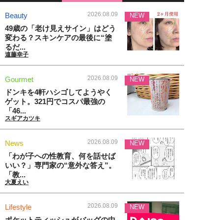
2026.08.09
Beauty
NEW
49歳の「老け見えサイン」はどう
変わる？スキンケアの最後に“塗
るだ...
遠藤幸子
2026.08.09
Gourmet
NEW
ドンキを4軒ハシゴしてようやく
ゲット。321円でコスパ最強の
「46...
スギアカツキ
2026.08.09
News
NEW
「わが子への性教育、何を話せば
いい？」専門家の“意外な答え”。
「教...
大夏えい
2026.08.09
Lifestyle
NEW
ポケットティッシュがバッグの中