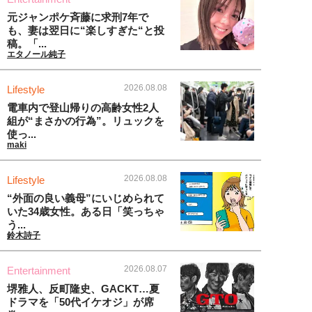
元ジャンポケ斉藤に求刑7年で
も、妻は翌日に“楽しすぎた“と投
稿。「...
エタノール純子
2026.08.08
Lifestyle
電車内で登山帰りの高齢女性2人
組が“まさかの行為”。リュックを
使っ...
maki
2026.08.08
Lifestyle
“外面の良い義母”にいじめられて
いた34歳女性。ある日「笑っちゃ
う...
鈴木詩子
2026.08.07
Entertainment
堺雅人、反町隆史、GACKT…夏
ドラマを「50代イケオジ」が席