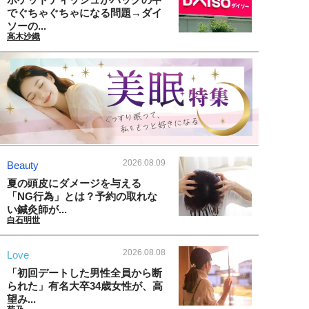
でぐちゃぐちゃになる問題→ダイ
ソーの...
高木沙織
2026.08.09
Beauty
夏の頭皮にダメージを与える
「NG行為」とは？予約の取れな
い鍼灸師が...
白石明世
2026.08.08
Love
「初回デートした男性全員から断
られた」有名大卒34歳女性が、高
望み...