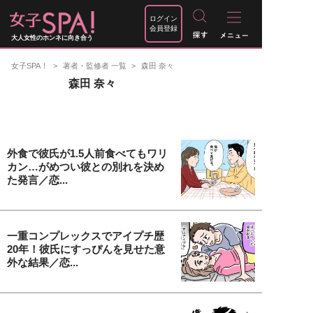
ログイン
会員登録
大人女性のホンネに向き合う
女子SPA！
著者・監修者 一覧
森田 奈々
森田 奈々
外食で彼氏が1.5人前食べてもワリ
カン…がめつい彼との別れを決め
た発言／恋...
一重コンプレックスでアイプチ歴
20年！彼氏にすっぴんを見せた意
外な結果／恋...