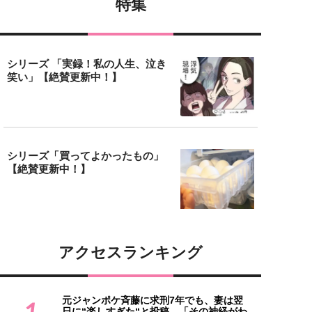
特集
シリーズ 「実録！私の人生、泣き
笑い」【絶賛更新中！】
シリーズ「買ってよかったもの」
【絶賛更新中！】
アクセスランキング
元ジャンポケ斉藤に求刑7年でも、妻は翌
1
日に“楽しすぎた“と投稿。「その神経がわ