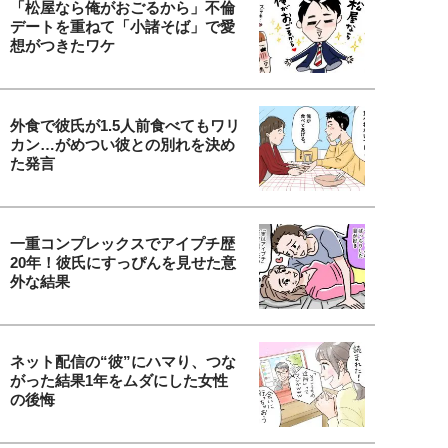
「松屋なら俺がおごるから」不倫
デートを重ねて「小諸そば」で愛
想がつきたワケ
外食で彼氏が1.5人前食べてもワリ
カン…がめつい彼との別れを決め
た発言
一重コンプレックスでアイプチ歴
20年！彼氏にすっぴんを見せた意
外な結果
ネット配信の“彼”にハマり、つな
がった結果1年をムダにした女性
の後悔