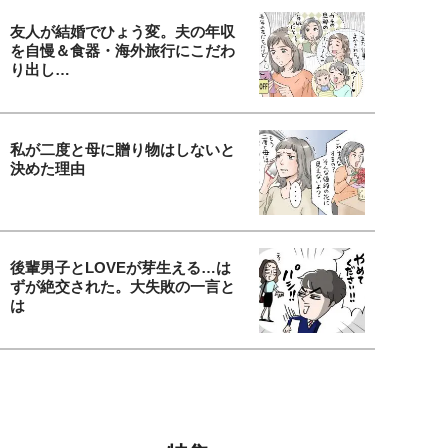
友人が結婚でひょう変。夫の年収
を自慢＆食器・海外旅行にこだわ
り出し…
私が二度と母に贈り物はしないと
決めた理由
後輩男子とLOVEが芽生える…は
ずが絶交された。大失敗の一言と
は