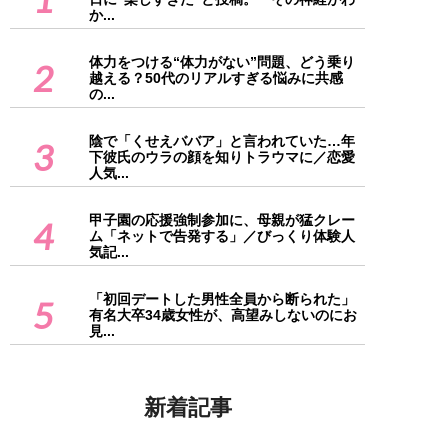
か...
体力をつける“体力がない”問題、どう乗り
2
越える？50代のリアルすぎる悩みに共感
の...
陰で「くせえババア」と言われていた…年
3
下彼氏のウラの顔を知りトラウマに／恋愛
人気...
甲子園の応援強制参加に、母親が猛クレー
4
ム「ネットで告発する」／びっくり体験人
気記...
「初回デートした男性全員から断られた」
5
有名大卒34歳女性が、高望みしないのにお
見...
新着記事