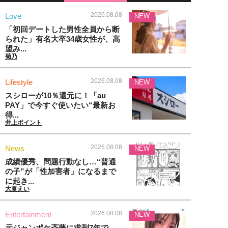
2026.08.08
Love
NEW
「初回デートした男性全員から断
られた」有名大卒34歳女性が、高
望み...
菊乃
2026.08.08
Lifestyle
NEW
スシローが10％還元に！「au
PAY」で今すぐ使いたい“最新お
得...
井上ポイント
2026.08.08
News
NEW
成績優秀、問題行動なし…“普通
の子”が「性加害者」になるまで
に起き...
大夏えい
2026.08.08
Entertainment
NEW
元ジャンポケ斉藤に求刑7年で