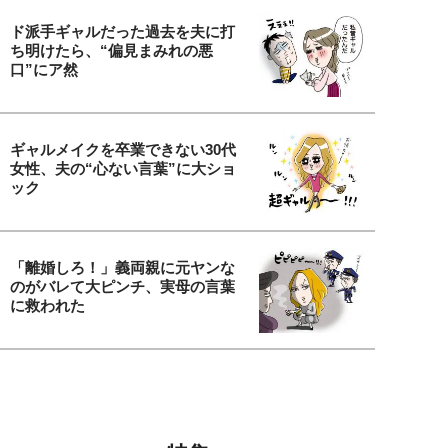
ド派手ギャルだった過去を夫に打
ち明けたら、“偏見まみれの悪
口”にア然
ギャルメイクを卒業できない30代
女性、夫の“心ない言葉”に大ショ
ック
「離婚しろ！」義両親に元ヤンな
のがバレて大ピンチ、実母の言葉
に救われた