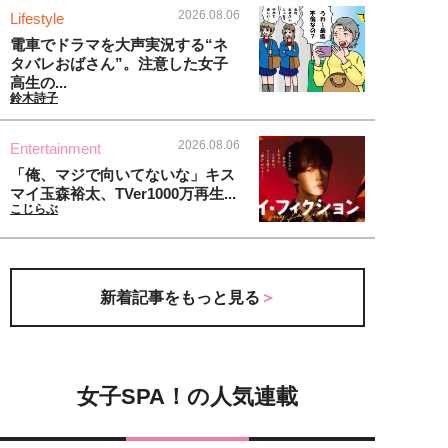
2026.08.06
Lifestyle
電車でドラマを大声実況する“ネ
タバレおばさん”。注意した女子
高生の...
鈴木詩子
2026.08.06
Entertainment
「俺、マジで向いてないな」キス
マイ玉森裕太、TVer1000万再生...
こじらぶ
新着記事をもっと見る
女子SPA！の人気連載