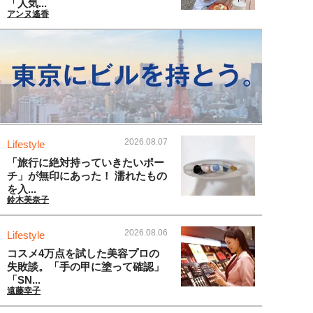
「人気...
アンヌ遙香
2026.08.07
Lifestyle
「旅行に絶対持っていきたいポー
チ」が無印にあった！ 濡れたもの
を入...
鈴木美奈子
2026.08.06
Lifestyle
コスメ4万点を試した美容プロの
失敗談。「手の甲に塗って確認」
「SN...
遠藤幸子