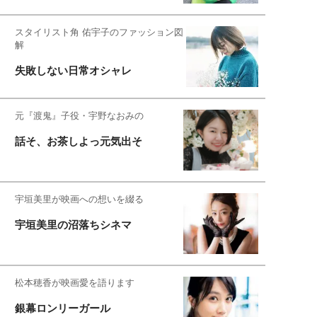
スタイリスト角 佑宇子のファッション図
解
失敗しない日常オシャレ
元『渡鬼』子役・宇野なおみの
話そ、お茶しよっ元気出そ
宇垣美里が映画への想いを綴る
宇垣美里の沼落ちシネマ
松本穂香が映画愛を語ります
銀幕ロンリーガール