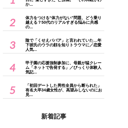
か...
体力をつける“体力がない”問題、どう乗り
2
越える？50代のリアルすぎる悩みに共感
の...
陰で「くせえババア」と言われていた…年
3
下彼氏のウラの顔を知りトラウマに／恋愛
人気...
甲子園の応援強制参加に、母親が猛クレー
4
ム「ネットで告発する」／びっくり体験人
気記...
「初回デートした男性全員から断られた」
5
有名大卒34歳女性が、高望みしないのにお
見...
新着記事