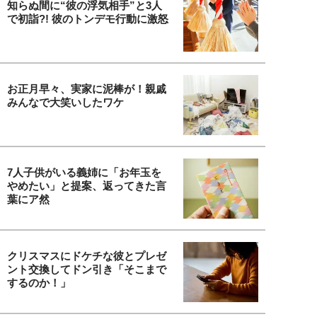
知らぬ間に“彼の浮気相手”と3人
で初詣?! 彼のトンデモ行動に激怒
お正月早々、実家に泥棒が！親戚
みんなで大笑いしたワケ
7人子供がいる義姉に「お年玉を
やめたい」と提案、返ってきた言
葉にア然
クリスマスにドケチな彼とプレゼ
ント交換してドン引き「そこまで
するのか！」