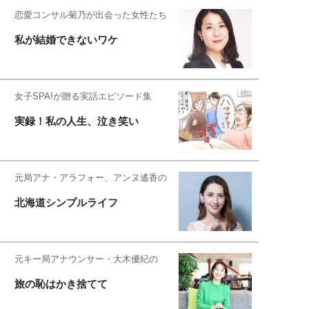
恋愛コンサル菊乃が出会った女性たち
私が結婚できないワケ
女子SPA!が贈る実話エピソード集
実録！私の人生、泣き笑い
元局アナ・アラフォー、アンヌ遙香の
北海道シンプルライフ
元キー局アナウンサー・大木優紀の
旅の恥はかき捨てて