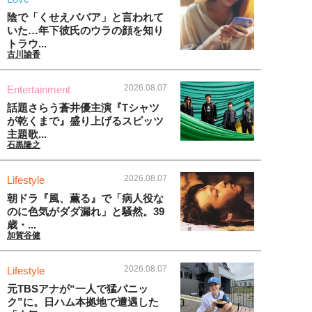
陰で「くせえババア」と言われて
いた…年下彼氏のウラの顔を知り
トラウ...
古川諭香
2026.08.07
Entertainment
話題さらう蒼井優主演『Tシャツ
が乾くまで』盛り上げるスピッツ
主題歌...
石黒隆之
2026.08.07
Lifestyle
朝ドラ『風、薫る』で「病人役な
のに色気がダダ漏れ」と騒然。39
歳・...
加賀谷健
2026.08.07
Lifestyle
元TBSアナが“一人で猛パニッ
ク”に。日ハム本拠地で遭遇した