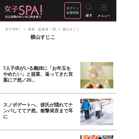
ログイン
会員登録
大人女性のホンネに向き合う
女子SPA！
著者・監修者 一覧
横山すじこ
横山すじこ
7人子供がいる義姉に「お年玉を
やめたい」と提案、返ってきた言
葉にア然／20...
スノボデートへ、彼氏が隠れてナ
ンパしててア然。衝撃発言まで耳
に