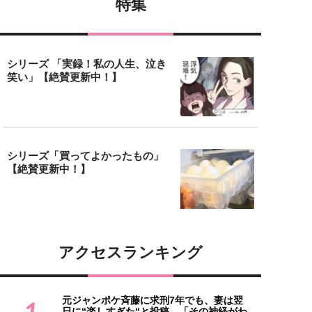
特集
シリーズ 「実録！私の人生、泣き
笑い」【絶賛更新中！】
シリーズ「買ってよかったもの」
【絶賛更新中！】
アクセスランキング
元ジャンポケ斉藤に求刑7年でも、妻は翌
1
日に“楽しすぎた“と投稿。「その神経がわ