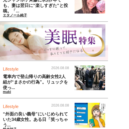
も、妻は翌日に“楽しすぎた“と投
稿。「...
エタノール純子
2026.08.08
Lifestyle
電車内で登山帰りの高齢女性2人
組が“まさかの行為”。リュックを
使っ...
maki
2026.08.08
Lifestyle
“外面の良い義母”にいじめられて
いた34歳女性。ある日「笑っちゃ
う...