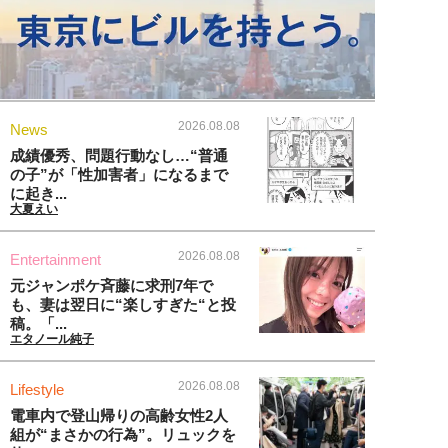
2026.08.08
News
成績優秀、問題行動なし…“普通
の子”が「性加害者」になるまで
に起き...
大夏えい
2026.08.08
Entertainment
元ジャンポケ斉藤に求刑7年で
も、妻は翌日に“楽しすぎた“と投
稿。「...
エタノール純子
2026.08.08
Lifestyle
電車内で登山帰りの高齢女性2人
組が“まさかの行為”。リュックを