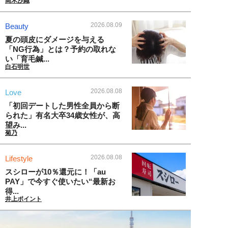
高木沙織
2026.08.09
Beauty
夏の頭皮にダメージを与える
「NG行為」とは？予約の取れな
い「育毛鍼...
白石明世
2026.08.08
Love
「初回デートした男性全員から断
られた」有名大卒34歳女性が、高
望み...
菊乃
2026.08.08
Lifestyle
スシローが10％還元に！「au
PAY」で今すぐ使いたい“最新お
得...
井上ポイント