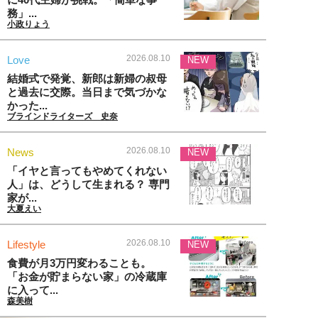
務」...
小政りょう
2026.08.10
Love
NEW
結婚式で発覚、新郎は新婦の叔母
と過去に交際。当日まで気づかな
かった...
ブラインドライターズ 史奈
2026.08.10
News
NEW
「イヤと言ってもやめてくれない
人」は、どうして生まれる？ 専門
家が...
大夏えい
2026.08.10
Lifestyle
NEW
食費が月3万円変わることも。
「お金が貯まらない家」の冷蔵庫
に入って...
森美樹