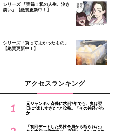
シリーズ 「実録！私の人生、泣き
笑い」【絶賛更新中！】
シリーズ「買ってよかったもの」
【絶賛更新中！】
アクセスランキング
元ジャンポケ斉藤に求刑7年でも、妻は翌
1
日に“楽しすぎた“と投稿。「その神経がわ
か...
「初回デートした男性全員から断られた」