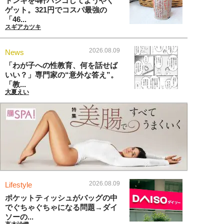
ドンキを4軒ハシゴしてようやく
ゲット。321円でコスパ最強の
「46...
スギアカツキ
2026.08.09
News
「わが子への性教育、何を話せば
いい？」専門家の“意外な答え”。
「教...
大夏えい
2026.08.09
Lifestyle
ポケットティッシュがバッグの中
でぐちゃぐちゃになる問題→ダイ
ソーの...