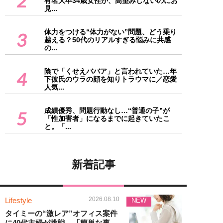
2
有名大卒34歳女性が、高望みしないのにお
見...
体力をつける“体力がない”問題、どう乗り
3
越える？50代のリアルすぎる悩みに共感
の...
陰で「くせえババア」と言われていた…年
4
下彼氏のウラの顔を知りトラウマに／恋愛
人気...
成績優秀、問題行動なし…“普通の子”が
5
「性加害者」になるまでに起きていたこ
と。「...
新着記事
2026.08.10
Lifestyle
NEW
タイミーの“激レア”オフィス案件
に40代主婦が挑戦。「簡単な事