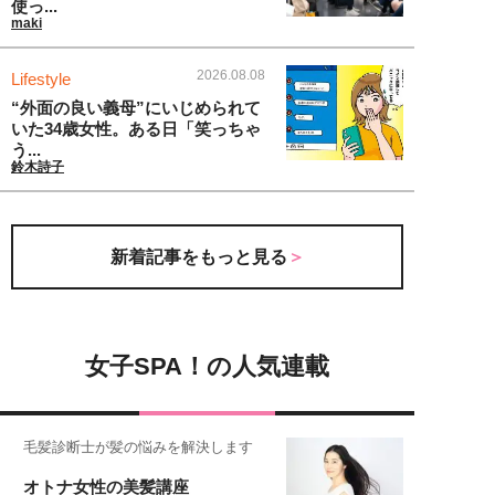
使っ...
maki
2026.08.08
Lifestyle
“外面の良い義母”にいじめられて
いた34歳女性。ある日「笑っちゃ
う...
鈴木詩子
新着記事をもっと見る
女子SPA！の人気連載
毛髪診断士が髪の悩みを解決します
オトナ女性の美髪講座