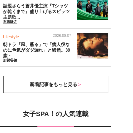
話題さらう蒼井優主演『Tシャツ
が乾くまで』盛り上げるスピッツ
主題歌...
石黒隆之
2026.08.07
Lifestyle
朝ドラ『風、薫る』で「病人役な
のに色気がダダ漏れ」と騒然。39
歳・...
加賀谷健
新着記事をもっと見る
女子SPA！の人気連載