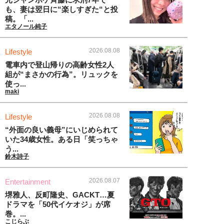
も、妻は翌日に“楽しすぎた“と投
稿。「...
エタノール純子
2026.08.08
Lifestyle
電車内で登山帰りの高齢女性2人
組が“まさかの行為”。リュックを
使っ...
maki
2026.08.08
Lifestyle
“外面の良い義母”にいじめられて
いた34歳女性。ある日「笑っちゃ
う...
鈴木詩子
2026.08.07
Entertainment
堺雅人、反町隆史、GACKT…夏
ドラマを「50代イケオジ」が席
巻。...
こじらぶ