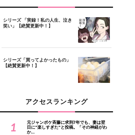
シリーズ 「実録！私の人生、泣き
笑い」【絶賛更新中！】
シリーズ「買ってよかったもの」
【絶賛更新中！】
アクセスランキング
元ジャンポケ斉藤に求刑7年でも、妻は翌
1
日に“楽しすぎた“と投稿。「その神経がわ
か...