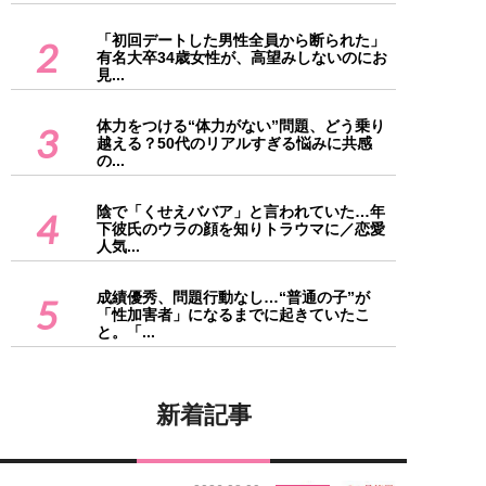
「初回デートした男性全員から断られた」
2
有名大卒34歳女性が、高望みしないのにお
見...
体力をつける“体力がない”問題、どう乗り
3
越える？50代のリアルすぎる悩みに共感
の...
陰で「くせえババア」と言われていた…年
4
下彼氏のウラの顔を知りトラウマに／恋愛
人気...
成績優秀、問題行動なし…“普通の子”が
5
「性加害者」になるまでに起きていたこ
と。「...
新着記事