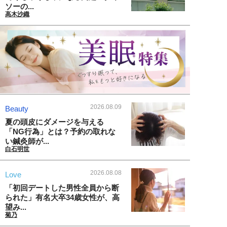
ソーの...
高木沙織
2026.08.09
Beauty
夏の頭皮にダメージを与える
「NG行為」とは？予約の取れな
い鍼灸師が...
白石明世
2026.08.08
Love
「初回デートした男性全員から断
られた」有名大卒34歳女性が、高
望み...
菊乃