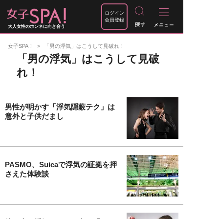
ログイン
会員登録
大人女性のホンネに向き合う
女子SPA！
「男の浮気」はこうして見破れ！
「男の浮気」はこうして見破
れ！
男性が明かす「浮気隠蔽テク」は
意外と子供だまし
PASMO、Suicaで浮気の証拠を押
さえた体験談