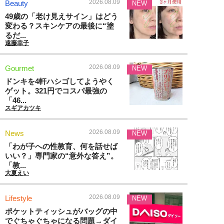
2026.08.09
Beauty
NEW
49歳の「老け見えサイン」はどう
変わる？スキンケアの最後に“塗
るだ...
遠藤幸子
2026.08.09
Gourmet
NEW
ドンキを4軒ハシゴしてようやく
ゲット。321円でコスパ最強の
「46...
スギアカツキ
2026.08.09
News
NEW
「わが子への性教育、何を話せば
いい？」専門家の“意外な答え”。
「教...
大夏えい
2026.08.09
Lifestyle
NEW
ポケットティッシュがバッグの中
でぐちゃぐちゃになる問題→ダイ