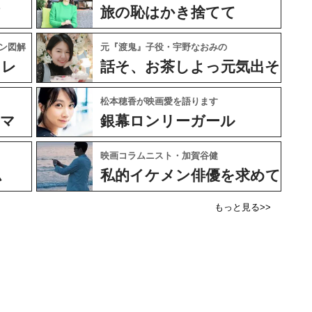
フ
旅の恥はかき捨てて
ン図解
元『渡鬼』子役・宇野なおみの
ャレ
話そ、お茶しよっ元気出そ
松本穂香が映画愛を語ります
ネマ
銀幕ロンリーガール
映画コラムニスト・加賀谷健
ム
私的イケメン俳優を求めて
もっと見る>>