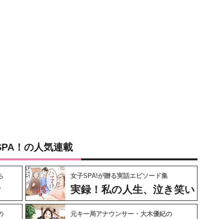
SPA！の人気連載
ち
女子SPA!が贈る実話エピソード集
ケ
実録！私の人生、泣き笑い
の
元キー局アナウンサー・大木優紀の