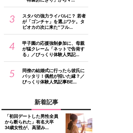
3
スタバの強力ライバルに？ 若者
が「ゴンチャ」を選ぶワケ。タ
ピオカの次に来た“フル...
4
甲子園の応援強制参加に、母親
が猛クレーム「ネットで告発す
る」／びっくり体験人気記...
5
同僚の結婚式に行ったら彼氏に
バッタリ！偶然が招いた縁？／
びっくり体験人気記事BE...
新着記事
「初回デートした男性全員
から断られた」有名大卒
34歳女性が、高望み...