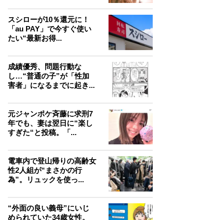
スシローが10％還元に！
「au PAY」で今すぐ使い
たい“最新お得...
成績優秀、問題行動な
し…“普通の子”が「性加
害者」になるまでに起き...
元ジャンポケ斉藤に求刑7
年でも、妻は翌日に“楽し
すぎた“と投稿。「...
電車内で登山帰りの高齢女
性2人組が“まさかの行
為”。リュックを使っ...
“外面の良い義母”にいじ
められていた34歳女性。