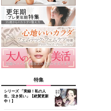
特集
シリーズ 「実録！私の人
生、泣き笑い」【絶賛更新
中！】