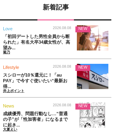
新着記事
2026.08.08
Love
NEW
「初回デートした男性全員から断
られた」有名大卒34歳女性が、高
望み...
菊乃
2026.08.08
Lifestyle
NEW
スシローが10％還元に！「au
PAY」で今すぐ使いたい“最新お
得...
井上ポイント
2026.08.08
News
NEW
成績優秀、問題行動なし…“普通
の子”が「性加害者」になるまで
に起き...
大夏えい