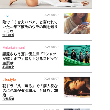
2026.08.07
Love
陰で「くせえババア」と言われて
いた…年下彼氏のウラの顔を知り
トラウ...
古川諭香
2026.08.07
Entertainment
話題さらう蒼井優主演『Tシャツ
が乾くまで』盛り上げるスピッツ
主題歌...
石黒隆之
2026.08.07
Lifestyle
朝ドラ『風、薫る』で「病人役な
のに色気がダダ漏れ」と騒然。39
歳・...
加賀谷健