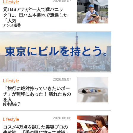
2026.08.07
Lifestyle
元TBSアナが“一人で猛パニッ
ク”に。日ハム本拠地で遭遇した
「人気...
アンヌ遙香
2026.08.07
Lifestyle
「旅行に絶対持っていきたいポー
チ」が無印にあった！ 濡れたもの
を入...
鈴木美奈子
2026.08.06
Lifestyle
コスメ4万点を試した美容プロの
失敗談。「手の甲に塗って確認」