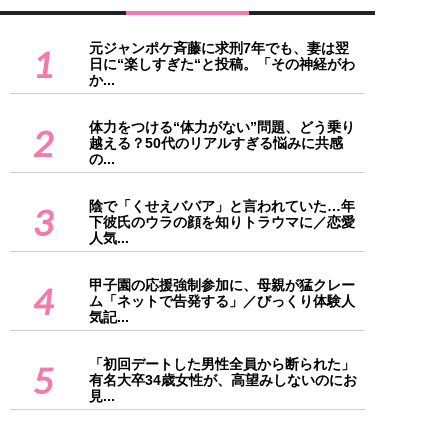
元ジャンポケ斉藤に求刑7年でも、妻は翌
1
日に“楽しすぎた“と投稿。「その神経がわ
か...
体力をつける“体力がない”問題、どう乗り
2
越える？50代のリアルすぎる悩みに共感
の...
陰で「くせえババア」と言われていた…年
3
下彼氏のウラの顔を知りトラウマに／恋愛
人気...
甲子園の応援強制参加に、母親が猛クレー
4
ム「ネットで告発する」／びっくり体験人
気記...
「初回デートした男性全員から断られた」
5
有名大卒34歳女性が、高望みしないのにお
見...