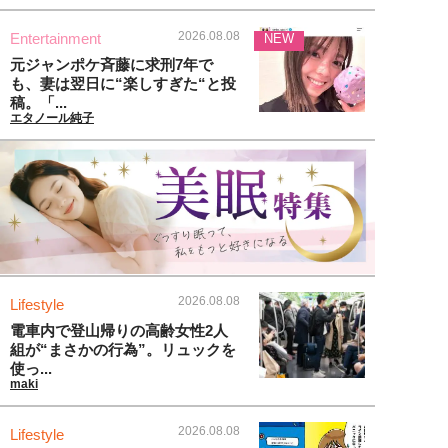
2026.08.08
Entertainment
NEW
元ジャンポケ斉藤に求刑7年で
も、妻は翌日に“楽しすぎた“と投
稿。「...
エタノール純子
2026.08.08
Lifestyle
電車内で登山帰りの高齢女性2人
組が“まさかの行為”。リュックを
使っ...
maki
2026.08.08
Lifestyle