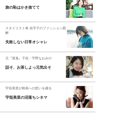
旅の恥はかき捨てて
スタイリスト角 佑宇子のファッション図
解
失敗しない日常オシャレ
元『渡鬼』子役・宇野なおみの
話そ、お茶しよっ元気出そ
宇垣美里が映画への想いを綴る
宇垣美里の沼落ちシネマ