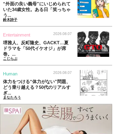
“外面の良い義母”にいじめられて
いた34歳女性。ある日「笑っちゃ
う...
鈴木詩子
2026.08.07
Entertainment
堺雅人、反町隆史、GACKT…夏
ドラマを「50代イケオジ」が席
巻。...
こじらぶ
2026.08.07
Human
体力をつける“体力がない”問題、
どう乗り越える？50代のリアルす
ぎ...
まなたろう