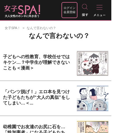
ログイン
会員登録
大人女性のホンネに向き合う
女子SPA！
なんで言わないの？
なんで言わないの？
子どもへの性教育、学校任せでは
キケン…？中学生が理解できない
ことも＜漫画＞
「パンツ脱げ！」エロ本を見つけ
た子どもたちが“大人の真似”をし
てしまい…＜...
幼稚園でお友達のお尻に石を…
「性加害者」になる子どもたち。