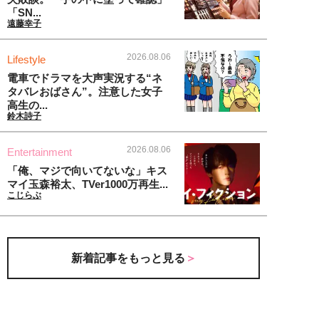
「SN...
遠藤幸子
2026.08.06
Lifestyle
電車でドラマを大声実況する“ネ
タバレおばさん”。注意した女子
高生の...
鈴木詩子
2026.08.06
Entertainment
「俺、マジで向いてないな」キス
マイ玉森裕太、TVer1000万再生...
こじらぶ
新着記事をもっと見る