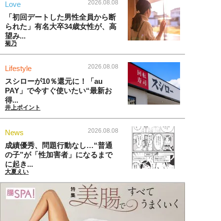
2026.08.08
Love
「初回デートした男性全員から断
られた」有名大卒34歳女性が、高
望み...
菊乃
2026.08.08
Lifestyle
スシローが10％還元に！「au
PAY」で今すぐ使いたい“最新お
得...
井上ポイント
2026.08.08
News
成績優秀、問題行動なし…“普通
の子”が「性加害者」になるまで
に起き...
大夏えい