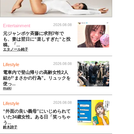
2026.08.08
Entertainment
元ジャンポケ斉藤に求刑7年で
も、妻は翌日に“楽しすぎた“と投
稿。「...
エタノール純子
2026.08.08
Lifestyle
電車内で登山帰りの高齢女性2人
組が“まさかの行為”。リュックを
使っ...
maki
2026.08.08
Lifestyle
“外面の良い義母”にいじめられて
いた34歳女性。ある日「笑っちゃ
う...
鈴木詩子