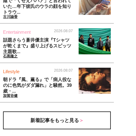
陰で「くせえババア」と言われて
いた…年下彼氏のウラの顔を知り
トラウ...
古川諭香
2026.08.07
Entertainment
話題さらう蒼井優主演『Tシャツ
が乾くまで』盛り上げるスピッツ
主題歌...
石黒隆之
2026.08.07
Lifestyle
朝ドラ『風、薫る』で「病人役な
のに色気がダダ漏れ」と騒然。39
歳・...
加賀谷健
新着記事をもっと見る