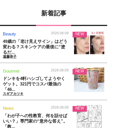
新着記事
2026.08.09
Beauty
NEW
49歳の「老け見えサイン」はどう
変わる？スキンケアの最後に“塗
るだ...
遠藤幸子
2026.08.09
Gourmet
NEW
ドンキを4軒ハシゴしてようやく
ゲット。321円でコスパ最強の
「46...
スギアカツキ
2026.08.09
News
NEW
「わが子への性教育、何を話せば
いい？」専門家の“意外な答え”。
「教...