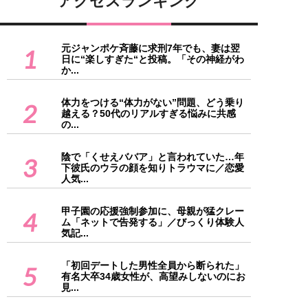
アクセスランキング
元ジャンポケ斉藤に求刑7年でも、妻は翌
1
日に“楽しすぎた“と投稿。「その神経がわ
か...
体力をつける“体力がない”問題、どう乗り
2
越える？50代のリアルすぎる悩みに共感
の...
陰で「くせえババア」と言われていた…年
3
下彼氏のウラの顔を知りトラウマに／恋愛
人気...
甲子園の応援強制参加に、母親が猛クレー
4
ム「ネットで告発する」／びっくり体験人
気記...
「初回デートした男性全員から断られた」
5
有名大卒34歳女性が、高望みしないのにお
見...