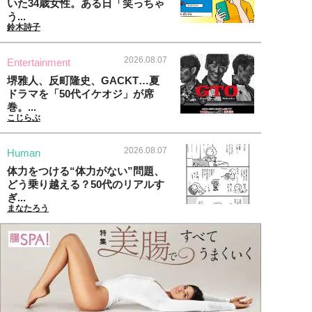
いた34歳女性。ある日「笑っちゃ
う...
鈴木詩子
2026.08.07
Entertainment
堺雅人、反町隆史、GACKT…夏
ドラマを「50代イケオジ」が席
巻。...
こじらぶ
2026.08.07
Human
体力をつける“体力がない”問題、
どう乗り越える？50代のリアルす
ぎ...
まなたろう