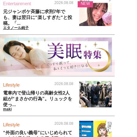
2026.08.08
Entertainment
NEW
元ジャンポケ斉藤に求刑7年で
も、妻は翌日に“楽しすぎた“と投
稿。「...
エタノール純子
2026.08.08
Lifestyle
電車内で登山帰りの高齢女性2人
組が“まさかの行為”。リュックを
使っ...
maki
2026.08.08
Lifestyle
“外面の良い義母”にいじめられて