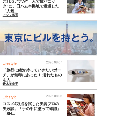
元TBSアナが“一人で猛パニッ
ク”に。日ハム本拠地で遭遇した
「人気...
アンヌ遙香
2026.08.07
Lifestyle
「旅行に絶対持っていきたいポー
チ」が無印にあった！ 濡れたもの
を入...
鈴木美奈子
2026.08.06
Lifestyle
コスメ4万点を試した美容プロの
失敗談。「手の甲に塗って確認」
「SN...