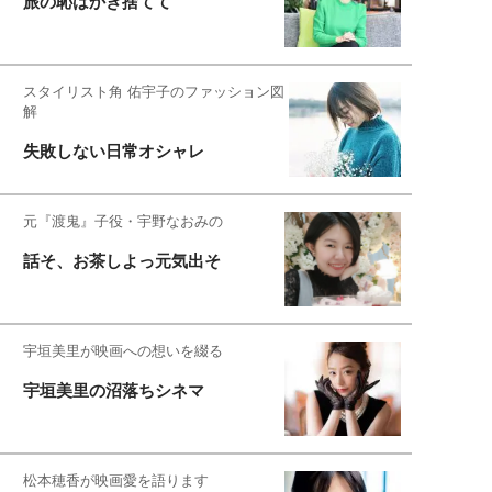
旅の恥はかき捨てて
スタイリスト角 佑宇子のファッション図
解
失敗しない日常オシャレ
元『渡鬼』子役・宇野なおみの
話そ、お茶しよっ元気出そ
宇垣美里が映画への想いを綴る
宇垣美里の沼落ちシネマ
松本穂香が映画愛を語ります