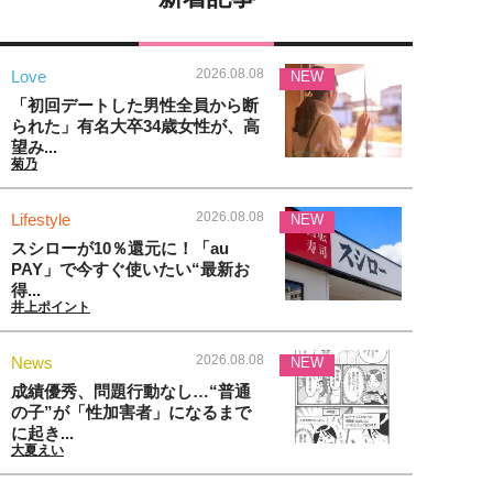
2026.08.08
Love
NEW
「初回デートした男性全員から断
られた」有名大卒34歳女性が、高
望み...
菊乃
2026.08.08
Lifestyle
NEW
スシローが10％還元に！「au
PAY」で今すぐ使いたい“最新お
得...
井上ポイント
2026.08.08
News
NEW
成績優秀、問題行動なし…“普通
の子”が「性加害者」になるまで
に起き...
大夏えい