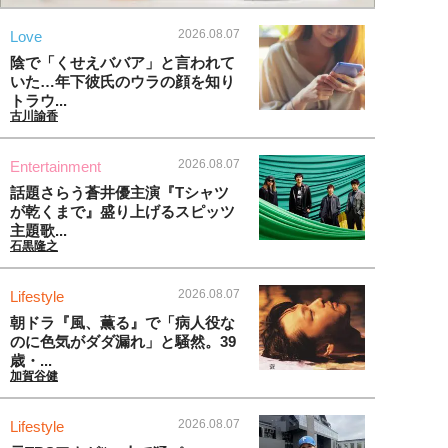
2026.08.07
Love
陰で「くせえババア」と言われて
いた…年下彼氏のウラの顔を知り
トラウ...
古川諭香
2026.08.07
Entertainment
話題さらう蒼井優主演『Tシャツ
が乾くまで』盛り上げるスピッツ
主題歌...
石黒隆之
2026.08.07
Lifestyle
朝ドラ『風、薫る』で「病人役な
のに色気がダダ漏れ」と騒然。39
歳・...
加賀谷健
2026.08.07
Lifestyle