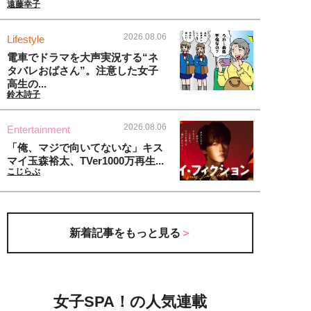
遠藤幸子
2026.08.06
Lifestyle
電車でドラマを大声実況する“ネ
タバレおばさん”。注意した女子
高生の...
鈴木詩子
2026.08.06
Entertainment
「俺、マジで向いてないな」キス
マイ玉森裕太、TVer1000万再生...
こじらぶ
新着記事をもっと見る
女子SPA！の人気連載