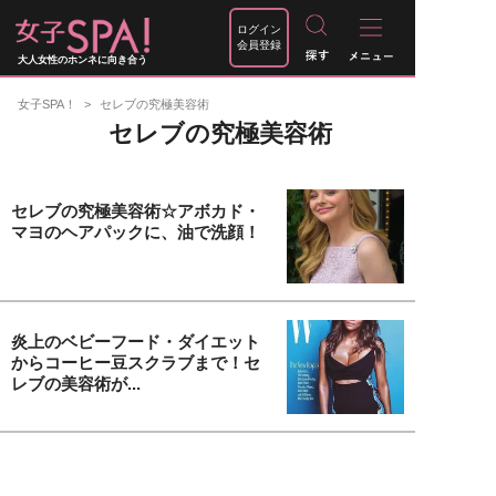
ログイン
会員登録
大人女性のホンネに向き合う
女子SPA！
セレブの究極美容術
セレブの究極美容術
セレブの究極美容術☆アボカド・
マヨのヘアパックに、油で洗顔！
炎上のベビーフード・ダイエット
からコーヒー豆スクラブまで！セ
レブの美容術が...