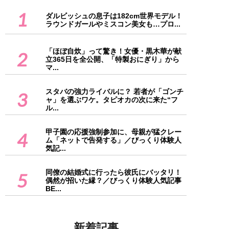
1
ダルビッシュの息子は182cm世界モデル！
ラウンドガールやミスコン美女も…プロ...
「ほぼ自炊」って驚き！女優・黒木華が献
2
立365日を全公開、「特製おにぎり」から
マ...
スタバの強力ライバルに？ 若者が「ゴンチ
3
ャ」を選ぶワケ。タピオカの次に来た“フ
ル...
甲子園の応援強制参加に、母親が猛クレー
4
ム「ネットで告発する」／びっくり体験人
気記...
同僚の結婚式に行ったら彼氏にバッタリ！
5
偶然が招いた縁？／びっくり体験人気記事
BE...
新着記事