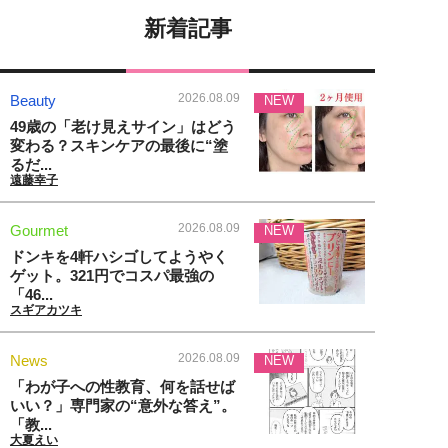
新着記事
2026.08.09
Beauty
NEW
49歳の「老け見えサイン」はどう
変わる？スキンケアの最後に“塗
るだ...
遠藤幸子
2026.08.09
Gourmet
NEW
ドンキを4軒ハシゴしてようやく
ゲット。321円でコスパ最強の
「46...
スギアカツキ
2026.08.09
News
NEW
「わが子への性教育、何を話せば
いい？」専門家の“意外な答え”。
「教...
大夏えい