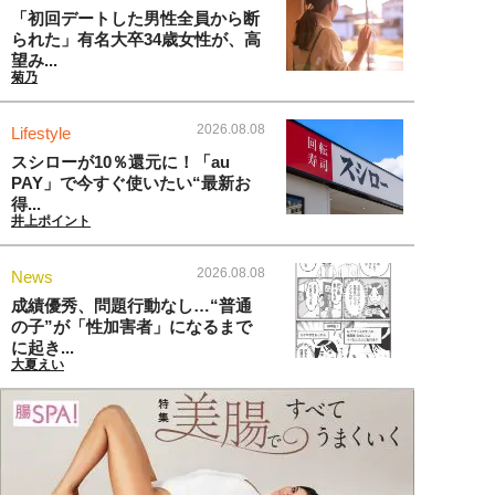
「初回デートした男性全員から断
られた」有名大卒34歳女性が、高
望み...
菊乃
2026.08.08
Lifestyle
スシローが10％還元に！「au
PAY」で今すぐ使いたい“最新お
得...
井上ポイント
2026.08.08
News
成績優秀、問題行動なし…“普通
の子”が「性加害者」になるまで
に起き...
大夏えい