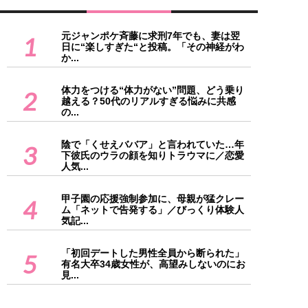
元ジャンポケ斉藤に求刑7年でも、妻は翌
1
日に“楽しすぎた“と投稿。「その神経がわ
か...
体力をつける“体力がない”問題、どう乗り
2
越える？50代のリアルすぎる悩みに共感
の...
陰で「くせえババア」と言われていた…年
3
下彼氏のウラの顔を知りトラウマに／恋愛
人気...
甲子園の応援強制参加に、母親が猛クレー
4
ム「ネットで告発する」／びっくり体験人
気記...
「初回デートした男性全員から断られた」
5
有名大卒34歳女性が、高望みしないのにお
見...