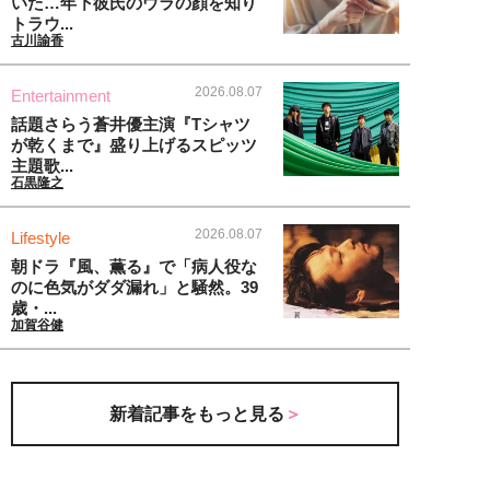
いた…年下彼氏のウラの顔を知り
トラウ...
古川諭香
2026.08.07
Entertainment
話題さらう蒼井優主演『Tシャツ
が乾くまで』盛り上げるスピッツ
主題歌...
石黒隆之
2026.08.07
Lifestyle
朝ドラ『風、薫る』で「病人役な
のに色気がダダ漏れ」と騒然。39
歳・...
加賀谷健
新着記事をもっと見る