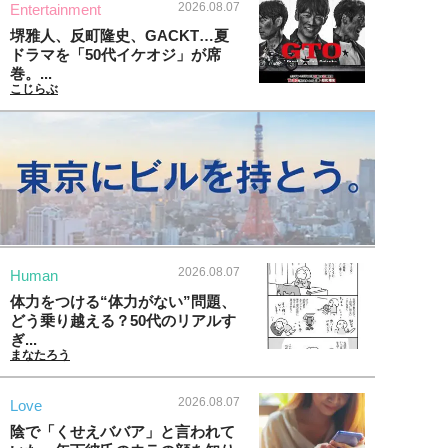
2026.08.07
Entertainment
堺雅人、反町隆史、GACKT…夏
ドラマを「50代イケオジ」が席
巻。...
こじらぶ
2026.08.07
Human
体力をつける“体力がない”問題、
どう乗り越える？50代のリアルす
ぎ...
まなたろう
2026.08.07
Love
陰で「くせえババア」と言われて