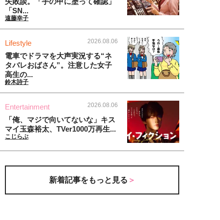
失敗談。「手の甲に塗って確認」
「SN...
遠藤幸子
2026.08.06
Lifestyle
電車でドラマを大声実況する“ネ
タバレおばさん”。注意した女子
高生の...
鈴木詩子
2026.08.06
Entertainment
「俺、マジで向いてないな」キス
マイ玉森裕太、TVer1000万再生...
こじらぶ
新着記事をもっと見る