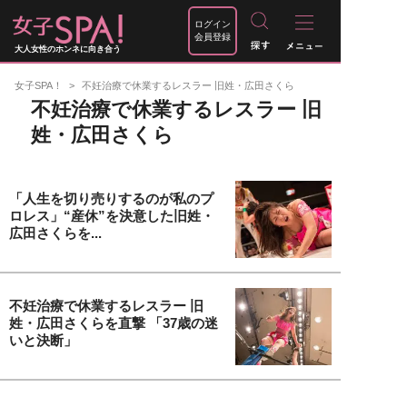
ログイン
会員登録
大人女性のホンネに向き合う
女子SPA！
不妊治療で休業するレスラー 旧姓・広田さくら
不妊治療で休業するレスラー 旧
姓・広田さくら
「人生を切り売りするのが私のプ
ロレス」“産休”を決意した旧姓・
広田さくらを...
不妊治療で休業するレスラー 旧
姓・広田さくらを直撃 「37歳の迷
いと決断」