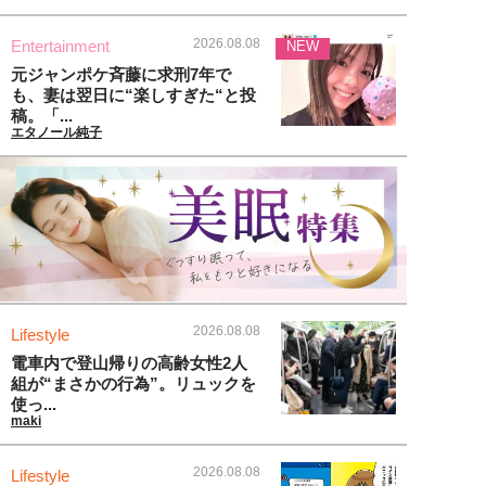
2026.08.08
Entertainment
NEW
元ジャンポケ斉藤に求刑7年で
も、妻は翌日に“楽しすぎた“と投
稿。「...
エタノール純子
2026.08.08
Lifestyle
電車内で登山帰りの高齢女性2人
組が“まさかの行為”。リュックを
使っ...
maki
2026.08.08
Lifestyle