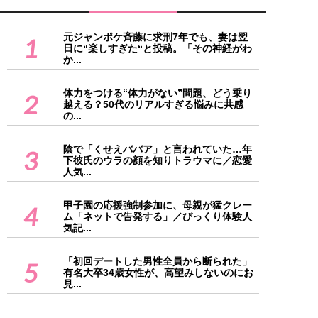
元ジャンポケ斉藤に求刑7年でも、妻は翌
1
日に“楽しすぎた“と投稿。「その神経がわ
か...
体力をつける“体力がない”問題、どう乗り
2
越える？50代のリアルすぎる悩みに共感
の...
陰で「くせえババア」と言われていた…年
3
下彼氏のウラの顔を知りトラウマに／恋愛
人気...
甲子園の応援強制参加に、母親が猛クレー
4
ム「ネットで告発する」／びっくり体験人
気記...
「初回デートした男性全員から断られた」
5
有名大卒34歳女性が、高望みしないのにお
見...