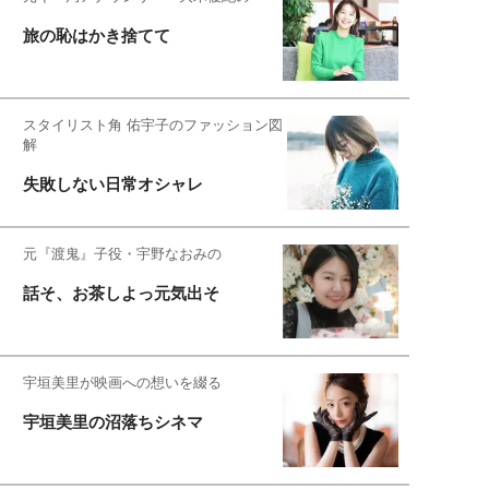
旅の恥はかき捨てて
スタイリスト角 佑宇子のファッション図
解
失敗しない日常オシャレ
元『渡鬼』子役・宇野なおみの
話そ、お茶しよっ元気出そ
宇垣美里が映画への想いを綴る
宇垣美里の沼落ちシネマ