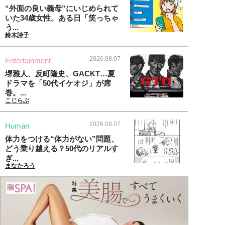
“外面の良い義母”にいじめられて
いた34歳女性。ある日「笑っちゃ
う...
鈴木詩子
2026.08.07
Entertainment
堺雅人、反町隆史、GACKT…夏
ドラマを「50代イケオジ」が席
巻。...
こじらぶ
2026.08.07
Human
体力をつける“体力がない”問題、
どう乗り越える？50代のリアルす
ぎ...
まなたろう