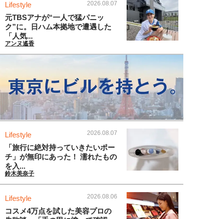
2026.08.07
Lifestyle
元TBSアナが“一人で猛パニッ
ク”に。日ハム本拠地で遭遇した
「人気...
アンヌ遙香
2026.08.07
Lifestyle
「旅行に絶対持っていきたいポー
チ」が無印にあった！ 濡れたもの
を入...
鈴木美奈子
2026.08.06
Lifestyle
コスメ4万点を試した美容プロの