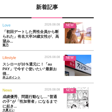
新着記事
2026.08.08
Love
NEW
「初回デートした男性全員から断
られた」有名大卒34歳女性が、高
望み...
菊乃
2026.08.08
Lifestyle
NEW
スシローが10％還元に！「au
PAY」で今すぐ使いたい“最新お
得...
井上ポイント
2026.08.08
News
NEW
成績優秀、問題行動なし…“普通
の子”が「性加害者」になるまで
に起き...
大夏えい