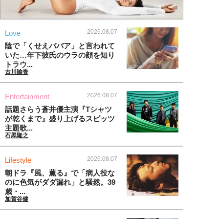
2026.08.07
Love
陰で「くせえババア」と言われて
いた…年下彼氏のウラの顔を知り
トラウ...
古川諭香
2026.08.07
Entertainment
話題さらう蒼井優主演『Tシャツ
が乾くまで』盛り上げるスピッツ
主題歌...
石黒隆之
2026.08.07
Lifestyle
朝ドラ『風、薫る』で「病人役な
のに色気がダダ漏れ」と騒然。39
歳・...
加賀谷健