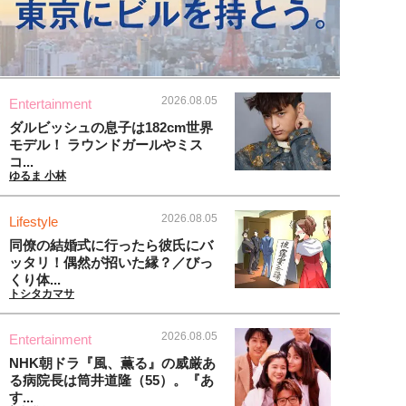
2026.08.05
Entertainment
ダルビッシュの息子は182cm世界
モデル！ ラウンドガールやミス
コ...
ゆるま 小林
2026.08.05
Lifestyle
同僚の結婚式に行ったら彼氏にバ
ッタリ！偶然が招いた縁？／びっ
くり体...
トシタカマサ
2026.08.05
Entertainment
NHK朝ドラ『風、薫る』の威厳あ
る病院長は筒井道隆（55）。『あ
す...