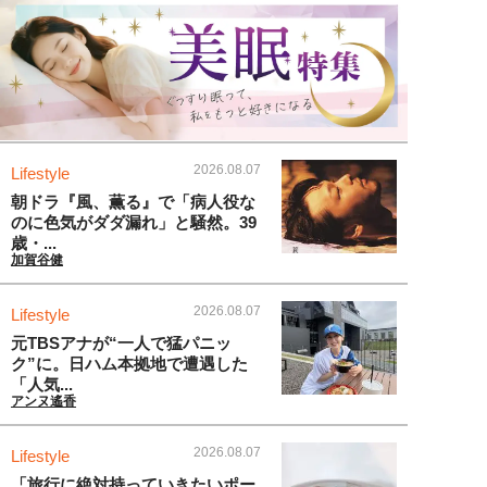
2026.08.07
Lifestyle
朝ドラ『風、薫る』で「病人役な
のに色気がダダ漏れ」と騒然。39
歳・...
加賀谷健
2026.08.07
Lifestyle
元TBSアナが“一人で猛パニッ
ク”に。日ハム本拠地で遭遇した
「人気...
アンヌ遙香
2026.08.07
Lifestyle
「旅行に絶対持っていきたいポー