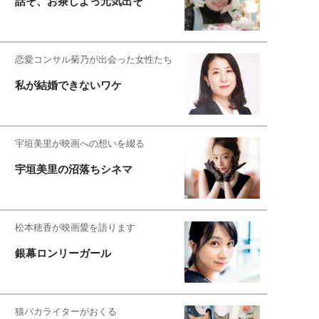
話そ、お茶しよっ元気出そ
恋愛コンサル菊乃が出会った女性たち
私が結婚できないワケ
宇垣美里が映画への想いを綴る
宇垣美里の沼落ちシネマ
松本穂香が映画愛を語ります
銀幕ロンリーガール
猫バカライターがおくる