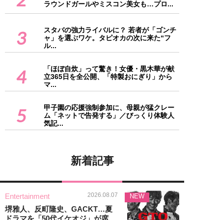
ラウンドガールやミスコン美女も…プロ...
スタバの強力ライバルに？ 若者が「ゴンチ
3
ャ」を選ぶワケ。タピオカの次に来た“フ
ル...
「ほぼ自炊」って驚き！女優・黒木華が献
4
立365日を全公開、「特製おにぎり」から
マ...
甲子園の応援強制参加に、母親が猛クレー
5
ム「ネットで告発する」／びっくり体験人
気記...
新着記事
2026.08.07
Entertainment
NEW
堺雅人、反町隆史、GACKT…夏
ドラマを「50代イケオジ」が席