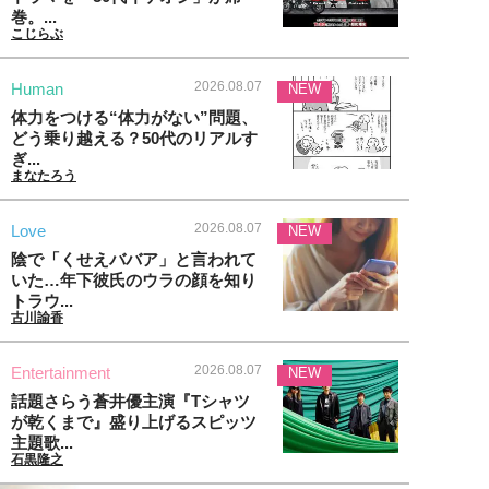
巻。...
こじらぶ
2026.08.07
Human
NEW
体力をつける“体力がない”問題、
どう乗り越える？50代のリアルす
ぎ...
まなたろう
2026.08.07
Love
NEW
陰で「くせえババア」と言われて
いた…年下彼氏のウラの顔を知り
トラウ...
古川諭香
2026.08.07
Entertainment
NEW
話題さらう蒼井優主演『Tシャツ
が乾くまで』盛り上げるスピッツ
主題歌...
石黒隆之