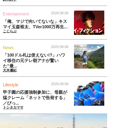
2026.08.06
Entertainment
「俺、マジで向いてないな」キス
マイ玉森裕太、TVer1000万再生...
こじらぶ
2026.08.06
News
「100ドル札は使えない!?」ハワ
イ移住の元テレ朝アナが驚い
た“最...
大木優紀
2026.08.06
Lifestyle
甲子園の応援強制参加に、母親が
猛クレーム「ネットで告発する」
／びっ...
トシタカマサ