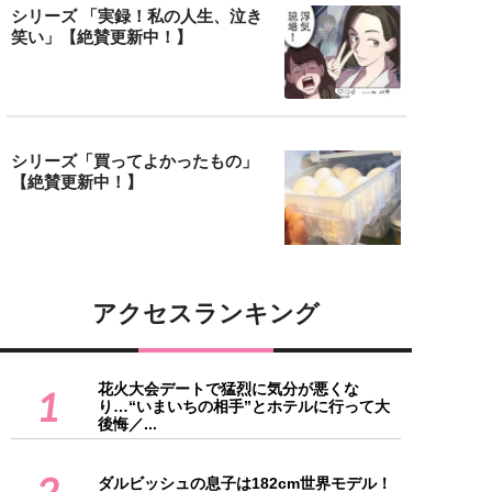
シリーズ 「実録！私の人生、泣き
笑い」【絶賛更新中！】
シリーズ「買ってよかったもの」
【絶賛更新中！】
アクセスランキング
花火大会デートで猛烈に気分が悪くな
1
り…“いまいちの相手”とホテルに行って大
後悔／...
2
ダルビッシュの息子は182cm世界モデル！