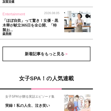
加賀谷健
2026.08.05
Entertainment
「ほぼ自炊」って驚き！女優・黒
木華が献立365日を全公開、「特
製お...
森美樹
新着記事をもっと見る
女子SPA！の人気連載
女子SPA!が贈る実話エピソード集
実録！私の人生、泣き笑い