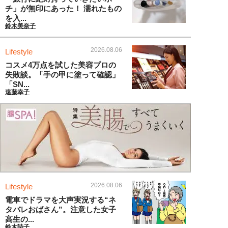
チ」が無印にあった！ 濡れたもの
を入...
鈴木美奈子
2026.08.06
Lifestyle
コスメ4万点を試した美容プロの
失敗談。「手の甲に塗って確認」
「SN...
遠藤幸子
2026.08.06
Lifestyle
電車でドラマを大声実況する“ネ
タバレおばさん”。注意した女子
高生の...
鈴木詩子