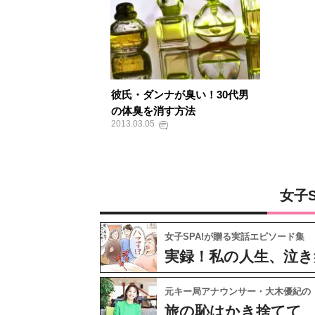
彼氏・ダンナが臭い！30代男
の体臭を消す方法
2013.03.05
女子
女子SPA!が贈る実話エピソード集
実録！私の人生、泣き
元キー局アナウンサー・大木優紀の
旅の恥はかき捨てて