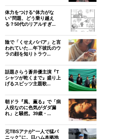
体力をつける“体力がな
い”問題、どう乗り越え
る？50代のリアルすぎ...
陰で「くせえババア」と言
われていた…年下彼氏のウ
ラの顔を知りトラウ...
話題さらう蒼井優主演『T
シャツが乾くまで』盛り上
げるスピッツ主題歌...
朝ドラ『風、薫る』で「病
人役なのに色気がダダ漏
れ」と騒然。39歳・...
元TBSアナが“一人で猛パ
ニック”に。日ハム本拠地