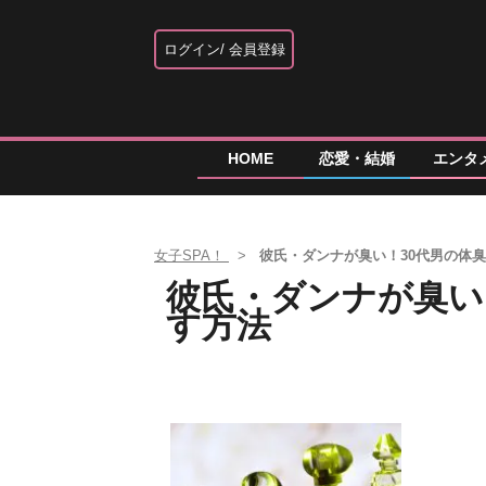
ログイン
会員登録
HOME
恋愛・結婚
エンタ
女子SPA！
彼氏・ダンナが臭い！30代男の体
彼氏・ダンナが臭い
す方法