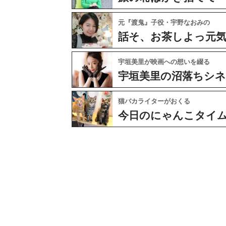
元『渡鬼』子役・宇野なおみの
話そ、お茶しよっ元
宇垣美里が映画への想いを綴る
宇垣美里の沼落ちシ
猫バカライターがおくる
今日のにゃんこタイ