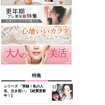
特集
シリーズ 「実録！私の人
生、泣き笑い」【絶賛更新
中！】