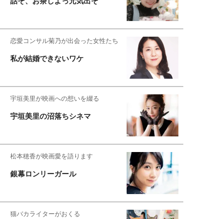
話そ、お茶しよっ元気出そ
恋愛コンサル菊乃が出会った女性たち
私が結婚できないワケ
宇垣美里が映画への想いを綴る
宇垣美里の沼落ちシネマ
松本穂香が映画愛を語ります
銀幕ロンリーガール
猫バカライターがおくる