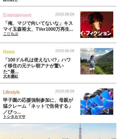
2026.08.06
Entertainment
「俺、マジで向いてないな」キス
マイ玉森裕太、TVer1000万再生...
こじらぶ
2026.08.06
News
「100ドル札は使えない!?」ハワ
イ移住の元テレ朝アナが驚い
た“最...
大木優紀
2026.08.06
Lifestyle
甲子園の応援強制参加に、母親が
猛クレーム「ネットで告発する」
／びっ...
トシタカマサ