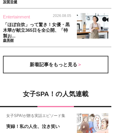
加賀谷健
2026.08.05
Entertainment
「ほぼ自炊」って驚き！女優・黒
木華が献立365日を全公開、「特
製お...
森美樹
新着記事をもっと見る
女子SPA！の人気連載
女子SPA!が贈る実話エピソード集
実録！私の人生、泣き笑い