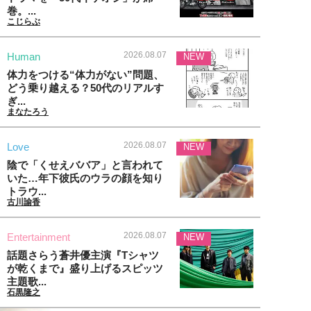
巻。...
こじらぶ
2026.08.07
Human
NEW
体力をつける“体力がない”問題、
どう乗り越える？50代のリアルす
ぎ...
まなたろう
2026.08.07
Love
NEW
陰で「くせえババア」と言われて
いた…年下彼氏のウラの顔を知り
トラウ...
古川諭香
2026.08.07
Entertainment
NEW
話題さらう蒼井優主演『Tシャツ
が乾くまで』盛り上げるスピッツ
主題歌...
石黒隆之