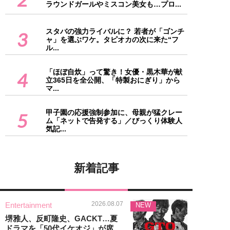
ラウンドガールやミスコン美女も…プロ...
スタバの強力ライバルに？ 若者が「ゴンチ
3
ャ」を選ぶワケ。タピオカの次に来た“フ
ル...
「ほぼ自炊」って驚き！女優・黒木華が献
4
立365日を全公開、「特製おにぎり」から
マ...
甲子園の応援強制参加に、母親が猛クレー
5
ム「ネットで告発する」／びっくり体験人
気記...
新着記事
2026.08.07
Entertainment
NEW
堺雅人、反町隆史、GACKT…夏
ドラマを「50代イケオジ」が席