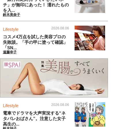
チ」が無印にあった！ 濡れたもの
を入...
鈴木美奈子
2026.08.06
Lifestyle
コスメ4万点を試した美容プロの
失敗談。「手の甲に塗って確認」
「SN...
遠藤幸子
2026.08.06
Lifestyle
電車でドラマを大声実況する“ネ
タバレおばさん”。注意した女子
高生の...
鈴木詩子