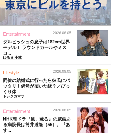
2026.08.05
Entertainment
ダルビッシュの息子は182cm世界
モデル！ ラウンドガールやミス
コ...
ゆるま 小林
2026.08.05
Lifestyle
同僚の結婚式に行ったら彼氏にバ
ッタリ！偶然が招いた縁？／びっ
くり体...
トシタカマサ
2026.08.05
Entertainment
NHK朝ドラ『風、薫る』の威厳あ
る病院長は筒井道隆（55）。『あ
す...