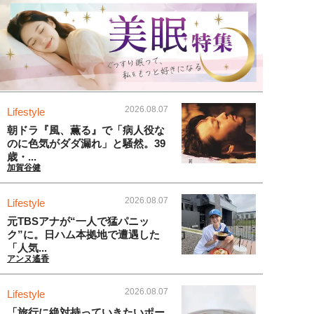
2026.08.07
Lifestyle
朝ドラ『風、薫る』で「病人役な
のに色気がダダ漏れ」と騒然。39
歳・...
加賀谷健
2026.08.07
Lifestyle
元TBSアナが“一人で猛パニッ
ク”に。日ハム本拠地で遭遇した
「人気...
アンヌ遙香
2026.08.07
Lifestyle
「旅行に絶対持っていきたいポー