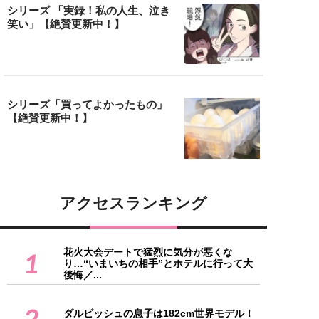
シリーズ 「実録！私の人生、泣き
笑い」【絶賛更新中！】
シリーズ「買ってよかったもの」
【絶賛更新中！】
アクセスランキング
花火大会デートで猛烈に気分が悪くな
1
り…“いまいちの相手”とホテルに行って大
後悔／...
2
ダルビッシュの息子は182cm世界モデル！