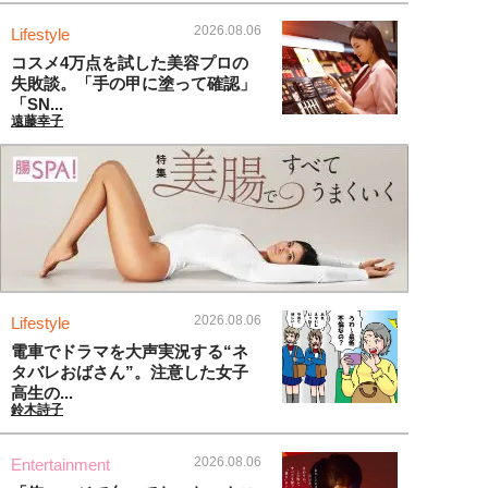
2026.08.06
Lifestyle
コスメ4万点を試した美容プロの
失敗談。「手の甲に塗って確認」
「SN...
遠藤幸子
2026.08.06
Lifestyle
電車でドラマを大声実況する“ネ
タバレおばさん”。注意した女子
高生の...
鈴木詩子
2026.08.06
Entertainment