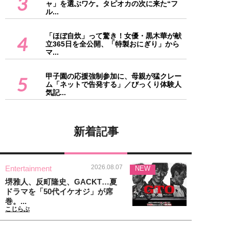
3
ャ」を選ぶワケ。タピオカの次に来た“フ
ル...
「ほぼ自炊」って驚き！女優・黒木華が献
4
立365日を全公開、「特製おにぎり」から
マ...
甲子園の応援強制参加に、母親が猛クレー
5
ム「ネットで告発する」／びっくり体験人
気記...
新着記事
2026.08.07
Entertainment
NEW
堺雅人、反町隆史、GACKT…夏
ドラマを「50代イケオジ」が席
巻。...
こじらぶ