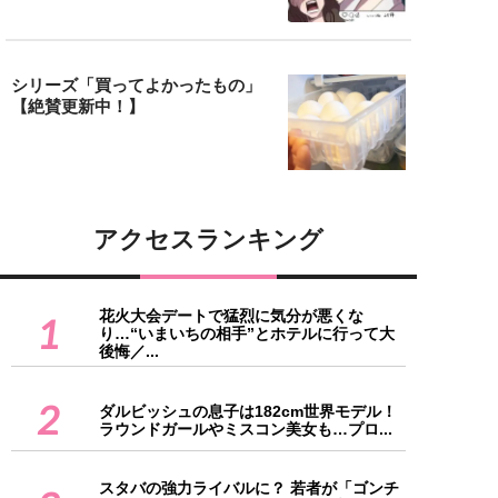
シリーズ「買ってよかったもの」
【絶賛更新中！】
アクセスランキング
花火大会デートで猛烈に気分が悪くな
1
り…“いまいちの相手”とホテルに行って大
後悔／...
2
ダルビッシュの息子は182cm世界モデル！
ラウンドガールやミスコン美女も…プロ...
スタバの強力ライバルに？ 若者が「ゴンチ