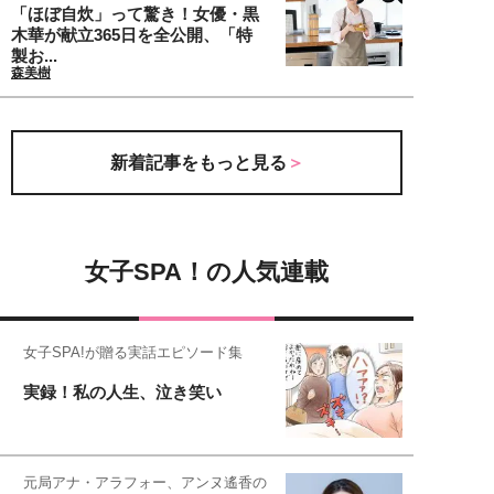
「ほぼ自炊」って驚き！女優・黒
木華が献立365日を全公開、「特
製お...
森美樹
新着記事をもっと見る
女子SPA！の人気連載
女子SPA!が贈る実話エピソード集
実録！私の人生、泣き笑い
元局アナ・アラフォー、アンヌ遙香の