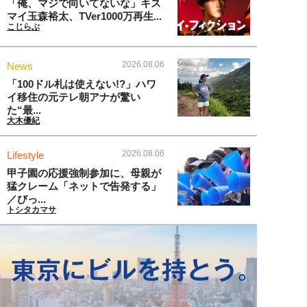
「俺、マジで向いてないな」キス
マイ玉森裕太、TVer1000万再生...
こじらぶ
2026.08.06
News
「100ドル札は使えない!?」ハワ
イ移住の元テレ朝アナが驚い
た“最...
大木優紀
2026.08.06
Lifestyle
甲子園の応援強制参加に、母親が
猛クレーム「ネットで告発する」
／びっ...
トシタカマサ