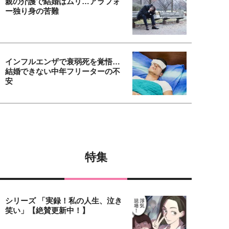
親の介護で結婚はムリ…アラフォ
ー独り身の苦難
インフルエンザで衰弱死を覚悟…
結婚できない中年フリーターの不
安
特集
シリーズ 「実録！私の人生、泣き
笑い」【絶賛更新中！】