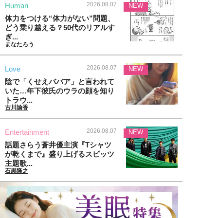
2026.08.07
Human
NEW
体力をつける“体力がない”問題、
どう乗り越える？50代のリアルす
ぎ...
まなたろう
2026.08.07
Love
NEW
陰で「くせえババア」と言われて
いた…年下彼氏のウラの顔を知り
トラウ...
古川諭香
2026.08.07
Entertainment
NEW
話題さらう蒼井優主演『Tシャツ
が乾くまで』盛り上げるスピッツ
主題歌...
石黒隆之