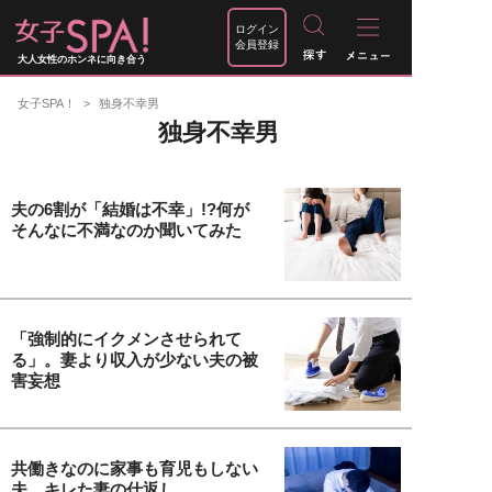
ログイン
会員登録
大人女性のホンネに向き合う
女子SPA！
独身不幸男
独身不幸男
夫の6割が「結婚は不幸」!?何が
そんなに不満なのか聞いてみた
「強制的にイクメンさせられて
る」。妻より収入が少ない夫の被
害妄想
共働きなのに家事も育児もしない
夫…キレた妻の仕返し