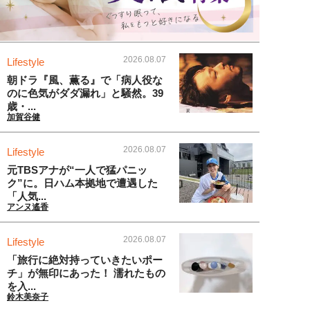
2026.08.07
Lifestyle
朝ドラ『風、薫る』で「病人役な
のに色気がダダ漏れ」と騒然。39
歳・...
加賀谷健
2026.08.07
Lifestyle
元TBSアナが“一人で猛パニッ
ク”に。日ハム本拠地で遭遇した
「人気...
アンヌ遙香
2026.08.07
Lifestyle
「旅行に絶対持っていきたいポー
チ」が無印にあった！ 濡れたもの
を入...
鈴木美奈子