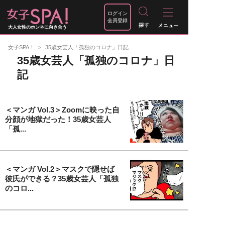
ログイン
会員登録
大人女性のホンネに向き合う
女子SPA！
35歳女芸人「孤独のコロナ」日記
35歳女芸人「孤独のコロナ」日
記
＜マンガ Vol.3＞Zoomに映った自
分顔が地獄だった！35歳女芸人
「孤...
＜マンガ Vol.2＞マスクで隠せば
彼氏ができる？35歳女芸人「孤独
のコロ...