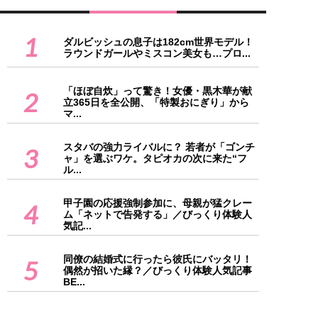
1
ダルビッシュの息子は182cm世界モデル！
ラウンドガールやミスコン美女も…プロ...
「ほぼ自炊」って驚き！女優・黒木華が献
2
立365日を全公開、「特製おにぎり」から
マ...
スタバの強力ライバルに？ 若者が「ゴンチ
3
ャ」を選ぶワケ。タピオカの次に来た“フ
ル...
甲子園の応援強制参加に、母親が猛クレー
4
ム「ネットで告発する」／びっくり体験人
気記...
同僚の結婚式に行ったら彼氏にバッタリ！
5
偶然が招いた縁？／びっくり体験人気記事
BE...