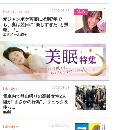
2026.08.08
Entertainment
NEW
元ジャンポケ斉藤に求刑7年で
も、妻は翌日に“楽しすぎた“と投
稿。「...
エタノール純子
2026.08.08
Lifestyle
電車内で登山帰りの高齢女性2人
組が“まさかの行為”。リュックを
使っ...
maki
2026.08.08
Lifestyle