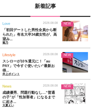
新着記事
2026.08.08
Love
NEW
「初回デートした男性全員から断
られた」有名大卒34歳女性が、高
望み...
菊乃
2026.08.08
Lifestyle
NEW
スシローが10％還元に！「au
PAY」で今すぐ使いたい“最新お
得...
井上ポイント
2026.08.08
News
NEW
成績優秀、問題行動なし…“普通
の子”が「性加害者」になるまで
に起き...
大夏えい