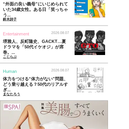
“外面の良い義母”にいじめられて
いた34歳女性。ある日「笑っちゃ
う...
鈴木詩子
2026.08.07
Entertainment
堺雅人、反町隆史、GACKT…夏
ドラマを「50代イケオジ」が席
巻。...
こじらぶ
2026.08.07
Human
体力をつける“体力がない”問題、
どう乗り越える？50代のリアルす
ぎ...
まなたろう