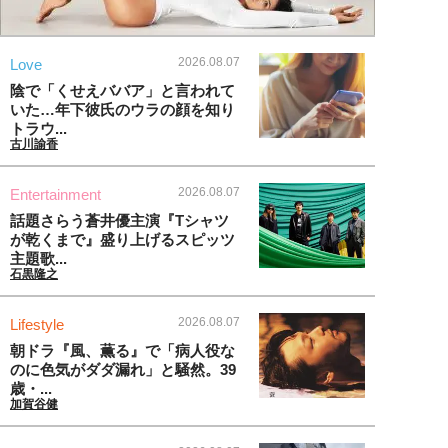
2026.08.07
Love
陰で「くせえババア」と言われて
いた…年下彼氏のウラの顔を知り
トラウ...
古川諭香
2026.08.07
Entertainment
話題さらう蒼井優主演『Tシャツ
が乾くまで』盛り上げるスピッツ
主題歌...
石黒隆之
2026.08.07
Lifestyle
朝ドラ『風、薫る』で「病人役な
のに色気がダダ漏れ」と騒然。39
歳・...
加賀谷健