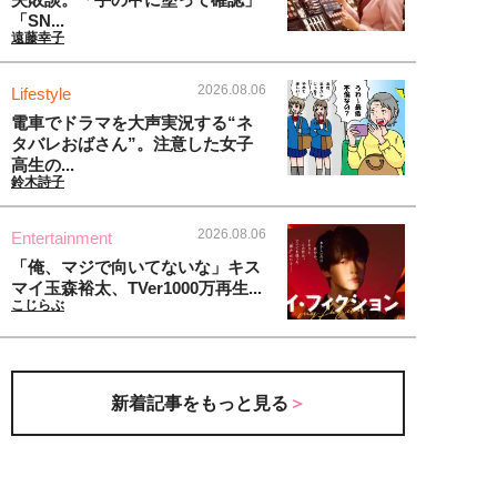
「SN...
遠藤幸子
2026.08.06
Lifestyle
電車でドラマを大声実況する“ネ
タバレおばさん”。注意した女子
高生の...
鈴木詩子
2026.08.06
Entertainment
「俺、マジで向いてないな」キス
マイ玉森裕太、TVer1000万再生...
こじらぶ
新着記事をもっと見る