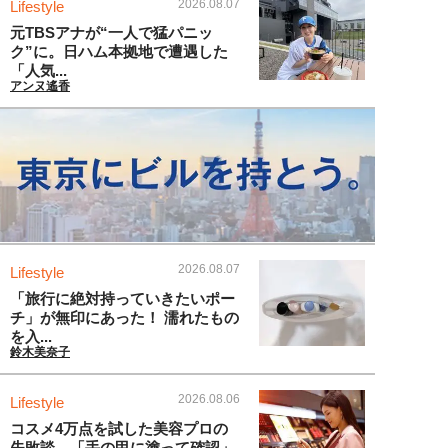
2026.08.07
Lifestyle
元TBSアナが“一人で猛パニッ
ク”に。日ハム本拠地で遭遇した
「人気...
アンヌ遙香
2026.08.07
Lifestyle
「旅行に絶対持っていきたいポー
チ」が無印にあった！ 濡れたもの
を入...
鈴木美奈子
2026.08.06
Lifestyle
コスメ4万点を試した美容プロの
失敗談。「手の甲に塗って確認」