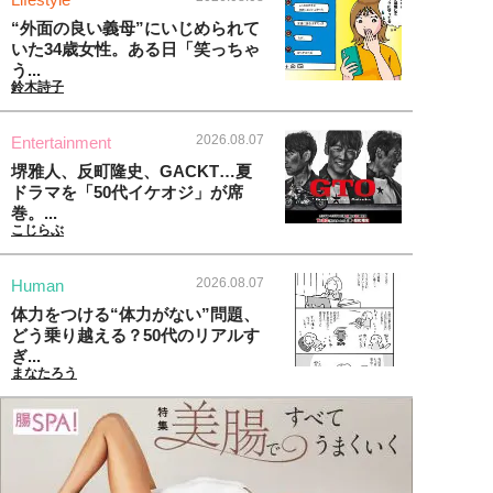
“外面の良い義母”にいじめられて
いた34歳女性。ある日「笑っちゃ
う...
鈴木詩子
2026.08.07
Entertainment
堺雅人、反町隆史、GACKT…夏
ドラマを「50代イケオジ」が席
巻。...
こじらぶ
2026.08.07
Human
体力をつける“体力がない”問題、
どう乗り越える？50代のリアルす
ぎ...
まなたろう