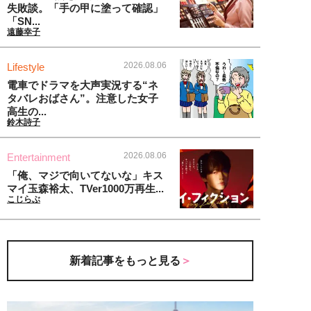
失敗談。「手の甲に塗って確認」
「SN...
遠藤幸子
2026.08.06
Lifestyle
電車でドラマを大声実況する“ネ
タバレおばさん”。注意した女子
高生の...
鈴木詩子
2026.08.06
Entertainment
「俺、マジで向いてないな」キス
マイ玉森裕太、TVer1000万再生...
こじらぶ
新着記事をもっと見る