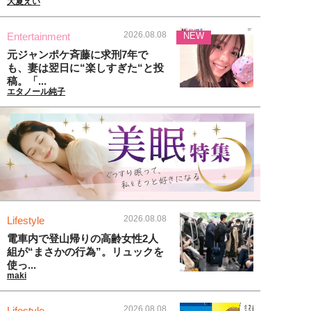
大夏えい
2026.08.08
Entertainment
NEW
元ジャンポケ斉藤に求刑7年で
も、妻は翌日に“楽しすぎた“と投
稿。「...
エタノール純子
2026.08.08
Lifestyle
電車内で登山帰りの高齢女性2人
組が“まさかの行為”。リュックを
使っ...
maki
2026.08.08
Lifestyle