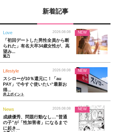
新着記事
2026.08.08
Love
NEW
「初回デートした男性全員から断
られた」有名大卒34歳女性が、高
望み...
菊乃
2026.08.08
Lifestyle
NEW
スシローが10％還元に！「au
PAY」で今すぐ使いたい“最新お
得...
井上ポイント
2026.08.08
News
NEW
成績優秀、問題行動なし…“普通
の子”が「性加害者」になるまで
に起き...