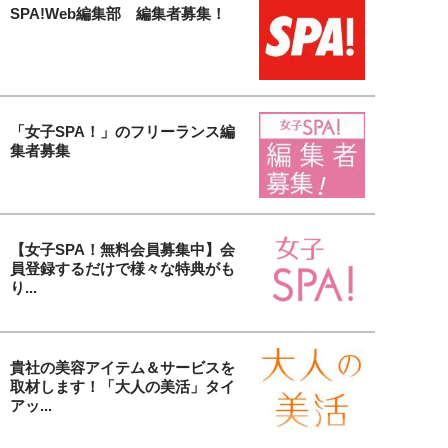
SPA!Web編集部 編集者募集！
「女子SPA！」のフリーランス編
集者募集
【女子SPA！無料会員募集中】会
員登録するだけで様々な特典がも
り...
貴社の美容アイテム＆サービスを
取材します！「大人の美活」タイ
アッ...