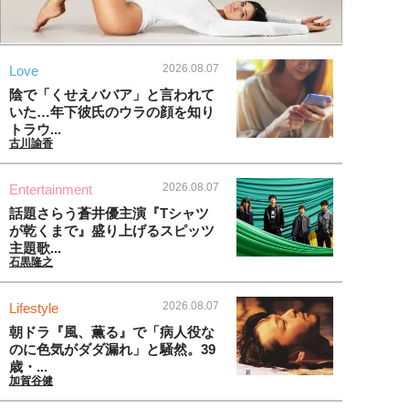
2026.08.07
Love
陰で「くせえババア」と言われて
いた…年下彼氏のウラの顔を知り
トラウ...
古川諭香
2026.08.07
Entertainment
話題さらう蒼井優主演『Tシャツ
が乾くまで』盛り上げるスピッツ
主題歌...
石黒隆之
2026.08.07
Lifestyle
朝ドラ『風、薫る』で「病人役な
のに色気がダダ漏れ」と騒然。39
歳・...
加賀谷健