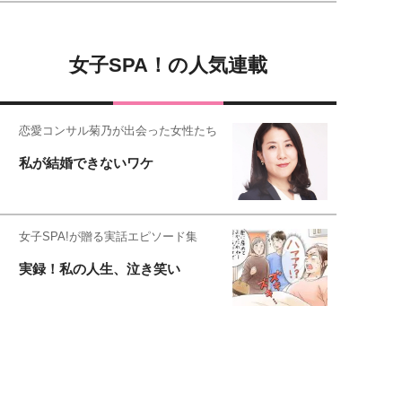
女子SPA！の人気連載
恋愛コンサル菊乃が出会った女性たち
私が結婚できないワケ
女子SPA!が贈る実話エピソード集
実録！私の人生、泣き笑い
元局アナ・アラフォー、アンヌ遙香の
北海道シンプルライフ