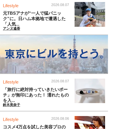
2026.08.07
Lifestyle
元TBSアナが“一人で猛パニッ
ク”に。日ハム本拠地で遭遇した
「人気...
アンヌ遙香
2026.08.07
Lifestyle
「旅行に絶対持っていきたいポー
チ」が無印にあった！ 濡れたもの
を入...
鈴木美奈子
2026.08.06
Lifestyle
コスメ4万点を試した美容プロの