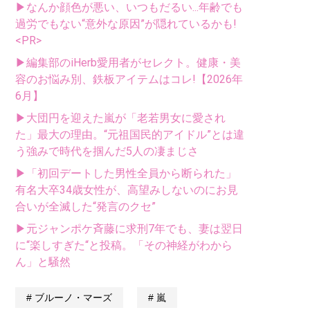
▶なんか顔色が悪い、いつもだるい...年齢でも
過労でもない“意外な原因”が隠れているかも!
<PR>
▶編集部のiHerb愛用者がセレクト。健康・美
容のお悩み別、鉄板アイテムはコレ!【2026年
6月】
▶大団円を迎えた嵐が「老若男女に愛され
た」最大の理由。“元祖国民的アイドル”とは違
う強みで時代を掴んだ5人の凄まじさ
▶「初回デートした男性全員から断られた」
有名大卒34歳女性が、高望みしないのにお見
合いが全滅した“発言のクセ”
▶元ジャンポケ斉藤に求刑7年でも、妻は翌日
に“楽しすぎた“と投稿。「その神経がわから
ん」と騒然
ブルーノ・マーズ
嵐