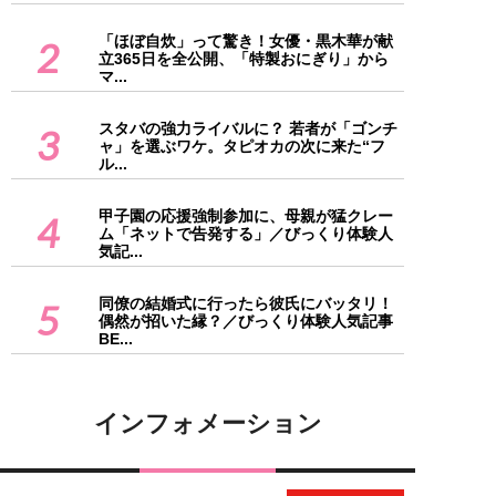
「ほぼ自炊」って驚き！女優・黒木華が献
2
立365日を全公開、「特製おにぎり」から
マ...
スタバの強力ライバルに？ 若者が「ゴンチ
3
ャ」を選ぶワケ。タピオカの次に来た“フ
ル...
甲子園の応援強制参加に、母親が猛クレー
4
ム「ネットで告発する」／びっくり体験人
気記...
同僚の結婚式に行ったら彼氏にバッタリ！
5
偶然が招いた縁？／びっくり体験人気記事
BE...
インフォメーション