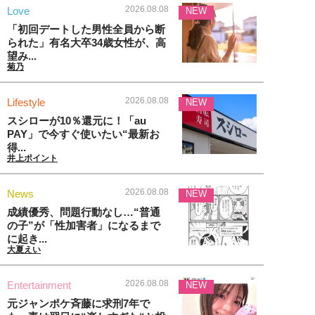
2026.08.08
Love
NEW
「初回デートした男性全員から断
られた」有名大卒34歳女性が、高
望み...
菊乃
2026.08.08
Lifestyle
NEW
スシローが10％還元に！「au
PAY」で今すぐ使いたい“最新お
得...
井上ポイント
2026.08.08
News
NEW
成績優秀、問題行動なし…“普通
の子”が「性加害者」になるまで
に起き...
大夏えい
2026.08.08
Entertainment
NEW
元ジャンポケ斉藤に求刑7年で