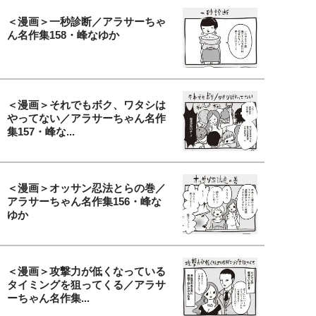
＜漫画＞一秒診断／アラサーちゃ
ん名作集158・峰なゆか
＜漫画＞それでもボク、ワタシは
やってない／アラサーちゃん名作
集157・峰な...
＜漫画＞オッサン忍法とらの巻／
アラサーちゃん名作集156・峰な
ゆか
＜漫画＞攻撃力が低くなっている
タイミングを狙ってくる／アラサ
ーちゃん名作集...