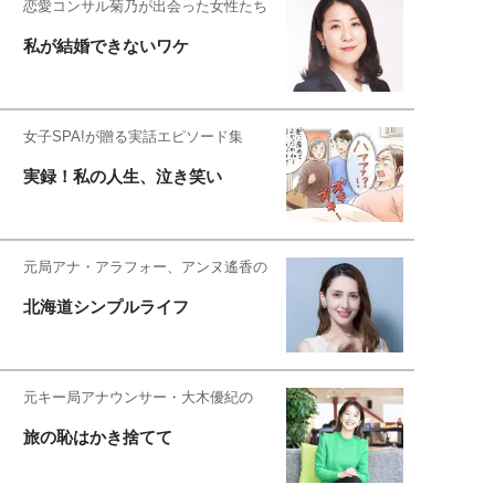
恋愛コンサル菊乃が出会った女性たち
私が結婚できないワケ
女子SPA!が贈る実話エピソード集
実録！私の人生、泣き笑い
元局アナ・アラフォー、アンヌ遙香の
北海道シンプルライフ
元キー局アナウンサー・大木優紀の
旅の恥はかき捨てて