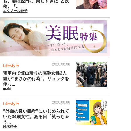
も、妻は翌日に“楽しすぎた“と投
稿。「...
エタノール純子
2026.08.08
Lifestyle
電車内で登山帰りの高齢女性2人
組が“まさかの行為”。リュックを
使っ...
maki
2026.08.08
Lifestyle
“外面の良い義母”にいじめられて
いた34歳女性。ある日「笑っちゃ
う...
鈴木詩子