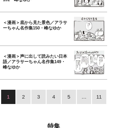
＜漫画＞底から見た景色／アラサ
ーちゃん名作集150・峰なゆか
＜漫画＞声に出して読みたい日本
語／アラサーちゃん名作集149・
峰なゆか
1
2
3
4
5
…
11
特集