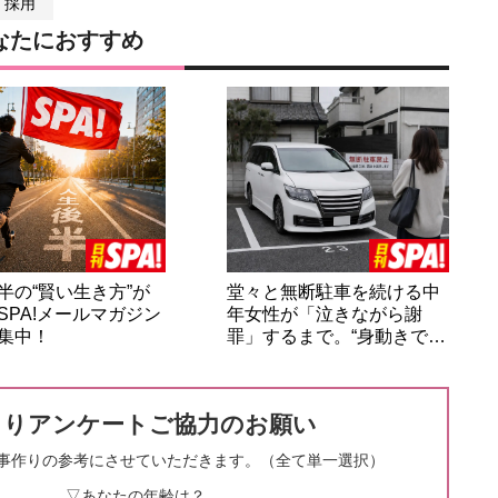
採用
なたにおすすめ
半の“賢い生き方”が
堂々と無断駐車を続ける中
SPA!メールマガジン
年女性が「泣きながら謝
集中！
罪」するまで。“身動きで…