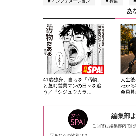
インフォメーション
募集
あ
41歳独身、自らを「汚物」
人生後
と蔑む営業マンの日々を追
わかる
う／『シジュウカラ…
会員募