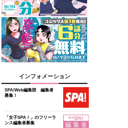
インフォメーション
SPA!Web編集部 編集者
募集！
「女子SPA！」のフリーラ
ンス編集者募集