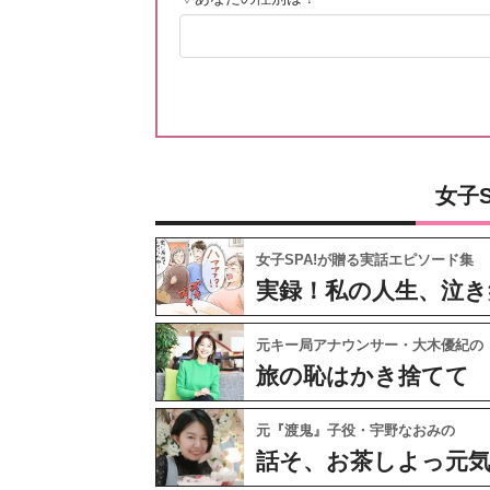
女子
女子SPA!が贈る実話エピソード集
実録！私の人生、泣き
元キー局アナウンサー・大木優紀の
旅の恥はかき捨てて
元『渡鬼』子役・宇野なおみの
話そ、お茶しよっ元