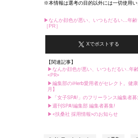
※本情報は選考の目的以外には一切使用い
▶なんか顔色が悪い、いつもだるい…年齢
［PR］
Xでポストする
【関連記事】
▶なんか顔色が悪い、いつもだるい...年
<PR>
▶編集部のiHerb愛用者がセレクト。健
月】
▶「女子SPA!」のフリーランス編集者募
▶週刊SPA!編集部 編集者募集!
▶<扶桑社 採用情報>のお知らせ