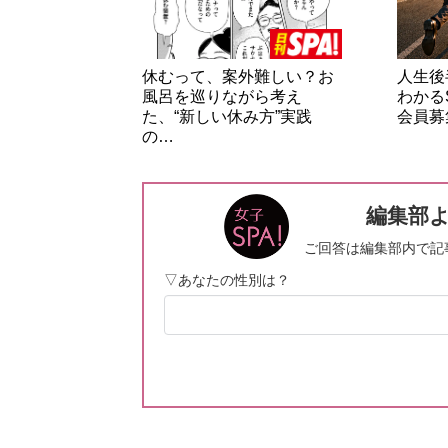
休むって、案外難しい？お
人生後
風呂を巡りながら考え
わかる
た、“新しい休み方”実践
会員募
の…