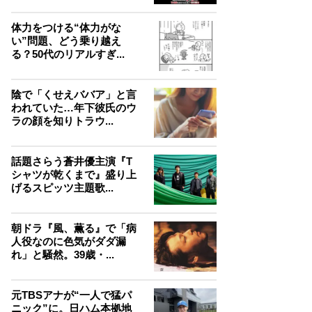
体力をつける“体力がな
い”問題、どう乗り越え
る？50代のリアルすぎ...
陰で「くせえババア」と言
われていた…年下彼氏のウ
ラの顔を知りトラウ...
話題さらう蒼井優主演『T
シャツが乾くまで』盛り上
げるスピッツ主題歌...
朝ドラ『風、薫る』で「病
人役なのに色気がダダ漏
れ」と騒然。39歳・...
元TBSアナが“一人で猛パ
ニック”に。日ハム本拠地