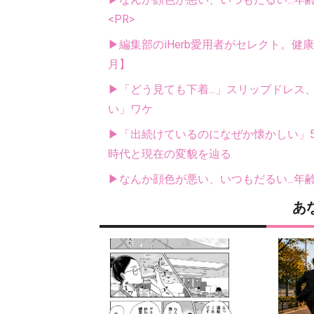
<PR>
▶編集部のiHerb愛用者がセレクト。健
月】
▶「どう見ても下着...」スリップドレ
い」ワケ
▶「出続けているのになぜか懐かしい」5
時代と現在の変貌を辿る
▶なんか顔色が悪い、いつもだるい...年
あ