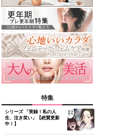
特集
シリーズ 「実録！私の人
生、泣き笑い」【絶賛更新
中！】