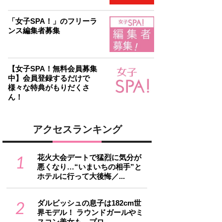
「女子SPA！」のフリーラ
ンス編集者募集
【女子SPA！無料会員募集
中】会員登録するだけで
様々な特典がもりだくさ
ん！
アクセスランキング
1
花火大会デートで猛烈に気分が
悪くなり…“いまいちの相手”と
ホテルに行って大後悔／...
2
ダルビッシュの息子は182cm世
界モデル！ ラウンドガールやミ
スコン美女も…プロ...