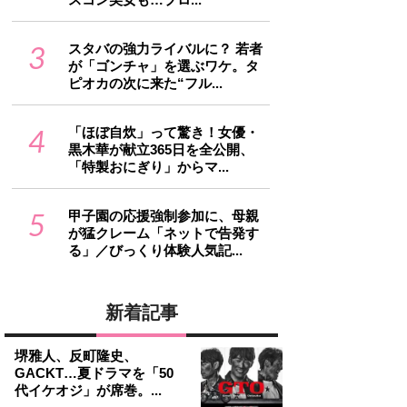
3
スタバの強力ライバルに？ 若者
が「ゴンチャ」を選ぶワケ。タ
ピオカの次に来た“フル...
4
「ほぼ自炊」って驚き！女優・
黒木華が献立365日を全公開、
「特製おにぎり」からマ...
5
甲子園の応援強制参加に、母親
が猛クレーム「ネットで告発す
る」／びっくり体験人気記...
新着記事
堺雅人、反町隆史、
GACKT…夏ドラマを「50
代イケオジ」が席巻。...