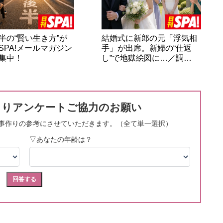
半の“賢い生き方”が
結婚式に新郎の元「浮気相
SPA!メールマガジン
手」が出席。新婦の“仕返
集中！
し”で地獄絵図に…／調…