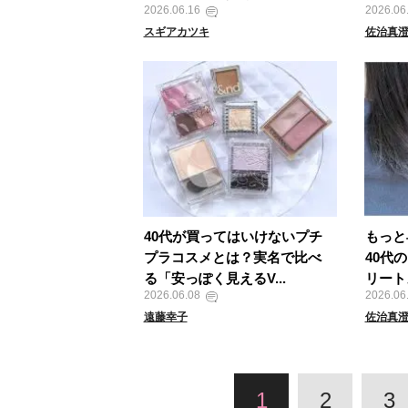
2026.06.16
2026.06
スギアカツキ
佐治真
40代が買ってはいけないプチ
もっと
プラコスメとは？実名で比べ
40代
る「安っぽく見えるV...
リート
2026.06.08
2026.06
遠藤幸子
佐治真
1
2
3