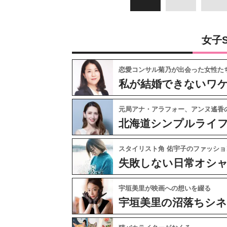
女子
恋愛コンサル菊乃が出会った女性た
私が結婚できないワ
元局アナ・アラフォー、アンヌ遙香
北海道シンプルライ
スタイリスト角 佑宇子のファッショ
失敗しない日常オシ
宇垣美里が映画への想いを綴る
宇垣美里の沼落ちシ