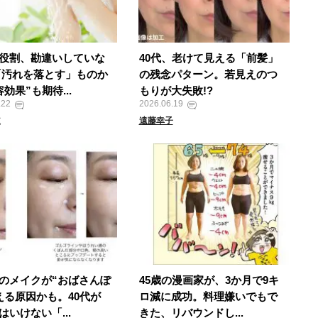
役割、勘違いしていな
40代、老けて見える「前髪」
「汚れを落とす」ものか
の残念パターン。若見えのつ
効果”も期待...
もりが大失敗!?
.22
2026.06.19
道
遠藤幸子
のメイクが“おばさんぽ
45歳の漫画家が、3か月で9キ
える原因かも。40代が
ロ減に成功。料理嫌いでもで
はいけない「...
きた、リバウンドし...