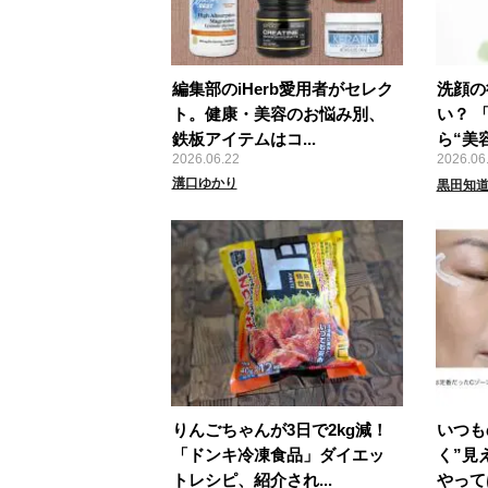
編集部のiHerb愛用者がセレク
洗顔の
ト。健康・美容のお悩み別、
い？ 
鉄板アイテムはコ...
ら“美容
2026.06.22
2026.06
溝口ゆかり
黒田知
りんごちゃんが3日で2kg減！
いつも
「ドンキ冷凍食品」ダイエッ
く”見
トレシピ、紹介され...
やって