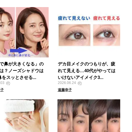
で鼻が大きくなる」の
デカ目メイクのつもりが、疲
は？ノーズシャドウは
れて見える…40代がやっては
鼻をスッとさせる...
いけないアイメイク3...
.03
2026.06.24
央子
遠藤幸子