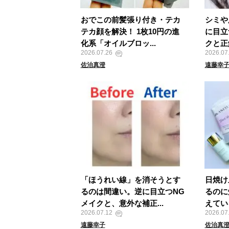
おでこの前髪張り付き・テカ
シミや
テカ顔を解決！ 1枚10円の進
に目立
化系「オイルブロッ...
クと正
2026.07.26
2026.07
佐治真澄
遠藤幸
「ほうれい線」を消そうとす
日焼け
るのは間違い。逆に目立つNG
るのに
メイクと、意外な補正...
えてい
2026.07.12
2026.07
遠藤幸子
佐治真