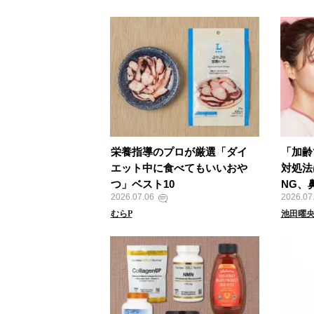
栄養指導のプロが厳選「ダイ
「加齢
エット中に食べてもいいおや
対処法
つ」ベスト10
NG、
2026.07.06
2026.07
むらP
池田曜