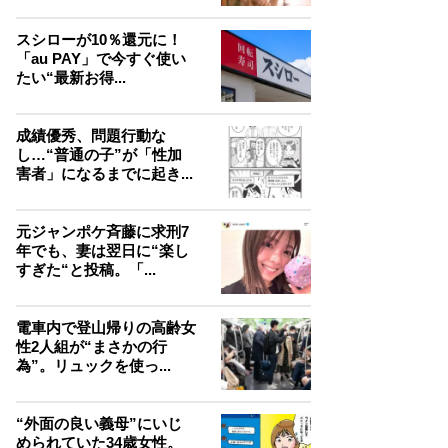
スシローが10％還元に！
「au PAY」で今すぐ使い
たい“最新お得...
成績優秀、問題行動な
し…“普通の子”が「性加
害者」になるまでに起き...
元ジャンポケ斉藤に求刑7
年でも、妻は翌日に“楽し
すぎた“と投稿。「...
電車内で登山帰りの高齢女
性2人組が“まさかの行
為”。リュックを使っ...
“外面の良い義母”にいじ
められていた34歳女性。