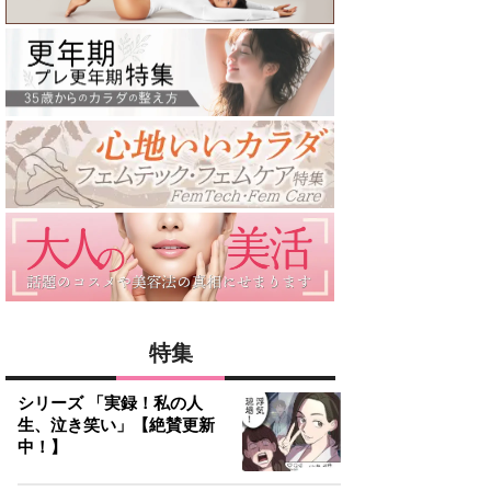
特集
シリーズ 「実録！私の人
生、泣き笑い」【絶賛更新
中！】