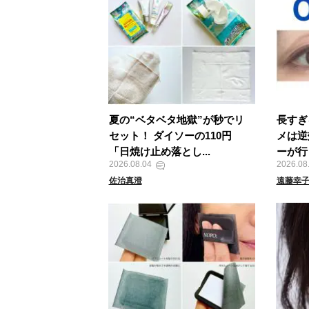
夏の“ベタベタ地獄”が秒でリ
長すぎ
セット！ ダイソーの110円
メは逆
「日焼け止め落とし...
ーが行
2026.08.04
2026.08
佐治真澄
遠藤幸