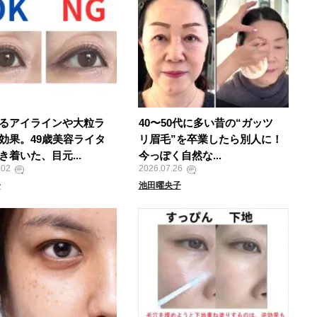
るアイラインや大粒ラ
40〜50代に多い昔の“ガッツ
効果。49歳美容ライタ
リ眉毛”を卒業したら別人に！
き着いた、目元...
今っぽく自然な...
.02
2026.07.26
子
池田曜央子