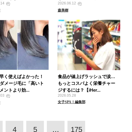
.14
2026.06.12
澄
森美樹
早く使えばよかった！
食品が値上げラッシュで涙…
のダメージ毛に「高いト
もっとコスパよく栄養チャー
メントより効...
ジするには？【iHer...
.03
2026.05.28
女子SPA！編集部
澄
4
5
…
175