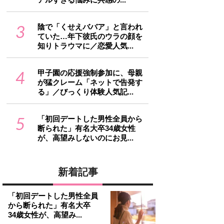
3
陰で「くせえババア」と言われ
ていた…年下彼氏のウラの顔を
知りトラウマに／恋愛人気...
4
甲子園の応援強制参加に、母親
が猛クレーム「ネットで告発す
る」／びっくり体験人気記...
5
「初回デートした男性全員から
断られた」有名大卒34歳女性
が、高望みしないのにお見...
新着記事
「初回デートした男性全員
から断られた」有名大卒
34歳女性が、高望み...