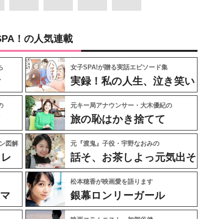
SPA！の人気連載
ち
女子SPA!が贈る実話エピソード集
ケ
実録！私の人生、泣き笑い
の
元キー局アナウンサー・大木優紀の
フ
旅の恥はかき捨てて
ン図解
元『渡鬼』子役・宇野なおみの
ャレ
話そ、お茶しよっ元気出そ
松本穂香が映画愛を語ります
ネマ
銀幕ロンリーガール