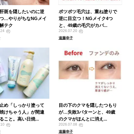
肝斑を隠したいのに逆
ポツポツ毛穴は、重ね塗りで
つ…やりがちなNGメイ
逆に目立つ！NGメイク4つ
解テク
と、49歳の毛穴がカバ...
.24
2026.07.20
子
遠藤幸子
止め「しっかり塗って
目の下のクマを隠したつもり
焼けちゃう人」が間違
が…失敗3パターンと、49歳
ること。高い日焼...
のクマがほんとに消え...
.10
2026.07.08
澄
遠藤幸子