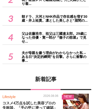
り着...
3
朝ドラ、大河とNHK作品で存在感を増す30
歳・井上祐貴。凛とした美しさと“眉間の...
父は佐藤浩市、祖父は三國連太郎。29歳に
4
なった俳優・寛一郎が『徹子の部屋』で見
せ...
夫が母親を嫌う理由がわからなかった私→
5
ある日“決定的瞬間”を目撃。さらに衝撃の
事...
新着記事
2026.08.06
Lifestyle
NEW
コスメ4万点を試した美容プロの
失敗談。「手の甲に塗って確認」