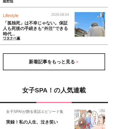
姫野桂
2026.08.04
Lifestyle
「孤独死」は不幸じゃない。保証
人も死後の手続きも“外注”できる
時代...
ワタナベ薫
新着記事をもっと見る
女子SPA！の人気連載
女子SPA!が贈る実話エピソード集
実録！私の人生、泣き笑い