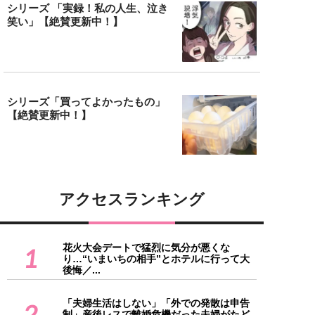
シリーズ 「実録！私の人生、泣き
笑い」【絶賛更新中！】
シリーズ「買ってよかったもの」
【絶賛更新中！】
アクセスランキング
花火大会デートで猛烈に気分が悪くな
1
り…“いまいちの相手”とホテルに行って大
後悔／...
「夫婦生活はしない」「外での発散は申告
2
制」産後レスで離婚危機だった夫婦がたど