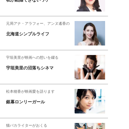
元局アナ・アラフォー、アンヌ遙香の
北海道シンプルライフ
宇垣美里が映画への想いを綴る
宇垣美里の沼落ちシネマ
松本穂香が映画愛を語ります
銀幕ロンリーガール
猫バカライターがおくる