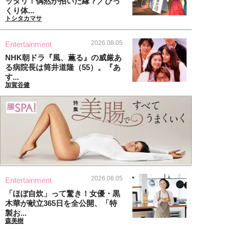
ッタリ！偶然が招いた縁？／びっ
くり体...
トシタカマサ
2026.08.05
Entertainment
NHK朝ドラ『風、薫る』の威厳あ
る病院長は筒井道隆（55）。『あ
す...
加賀谷健
2026.08.05
Entertainment
「ほぼ自炊」って驚き！女優・黒
木華が献立365日を全公開、「特
製お...
森美樹