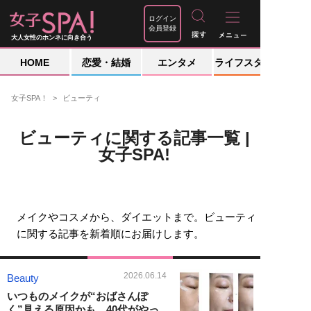
ログイン
会員登録
大人女性のホンネに向き合う
HOME
恋愛・結婚
エンタメ
ライフスタイル
女子SPA！
ビューティ
ビューティに関する記事一覧 |
女子SPA!
メイクやコスメから、ダイエットまで。ビューティ
に関する記事を新着順にお届けします。
2026.06.14
Beauty
いつものメイクが“おばさんぽ
く”見える原因かも。40代がやっ