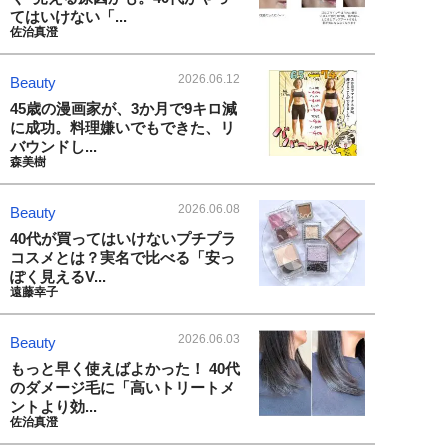
てはいけない「...
佐治真澄
2026.06.12
Beauty
45歳の漫画家が、3か月で9キロ減
に成功。料理嫌いでもできた、リ
バウンドし...
森美樹
2026.06.08
Beauty
40代が買ってはいけないプチプラ
コスメとは？実名で比べる「安っ
ぽく見えるV...
遠藤幸子
2026.06.03
Beauty
もっと早く使えばよかった！ 40代
のダメージ毛に「高いトリートメ
ントより効...
佐治真澄