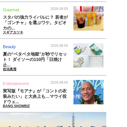
2026.08.05
Gourmet
スタバの強力ライバルに？ 若者が
「ゴンチャ」を選ぶワケ。タピオ
カの...
スギアカツキ
2026.08.04
Beauty
夏の“ベタベタ地獄”が秒でリセッ
ト！ ダイソーの110円「日焼け
止...
佐治真澄
2026.08.04
Entertainment
実写版『モアナ』が「コントの衣
装みたい」と大炎上も…マウイ役
ドウェ...
BANG SHOWBIZ