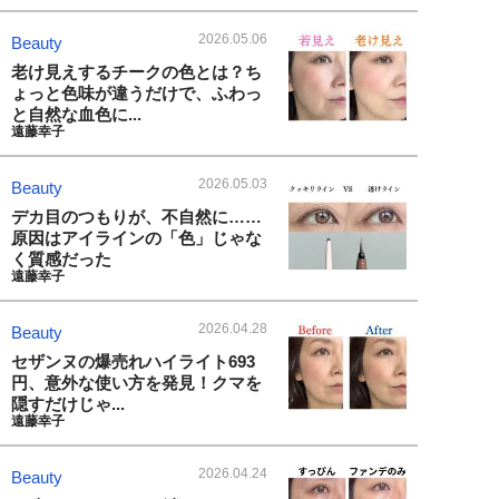
2026.05.06
Beauty
老け見えするチークの色とは？ち
ょっと色味が違うだけで、ふわっ
と自然な血色に...
遠藤幸子
2026.05.03
Beauty
デカ目のつもりが、不自然に……
原因はアイラインの「色」じゃな
く質感だった
遠藤幸子
2026.04.28
Beauty
セザンヌの爆売れハイライト693
円、意外な使い方を発見！クマを
隠すだけじゃ...
遠藤幸子
2026.04.24
Beauty