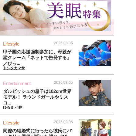
2026.08.06
Lifestyle
甲子園の応援強制参加に、母親が
猛クレーム「ネットで告発する」
／びっ...
トシタカマサ
2026.08.05
Entertainment
ダルビッシュの息子は182cm世界
モデル！ ラウンドガールやミス
コ...
ゆるま 小林
2026.08.05
Lifestyle
同僚の結婚式に行ったら彼氏にバ