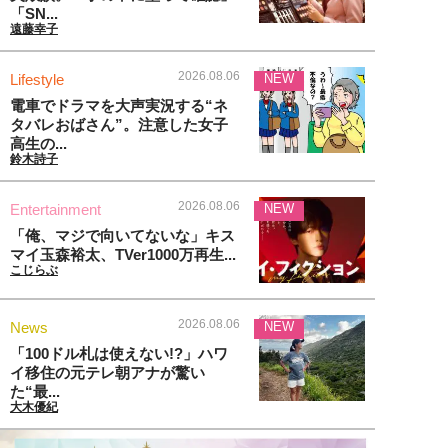
「SN...
遠藤幸子
2026.08.06
Lifestyle
NEW
電車でドラマを大声実況する“ネ
タバレおばさん”。注意した女子
高生の...
鈴木詩子
2026.08.06
Entertainment
NEW
「俺、マジで向いてないな」キス
マイ玉森裕太、TVer1000万再生...
こじらぶ
2026.08.06
News
NEW
「100ドル札は使えない!?」ハワ
イ移住の元テレ朝アナが驚い
た“最...
大木優紀