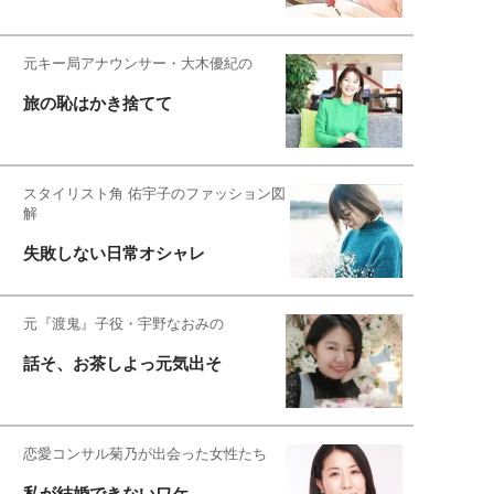
元キー局アナウンサー・大木優紀の
旅の恥はかき捨てて
スタイリスト角 佑宇子のファッション図
解
失敗しない日常オシャレ
元『渡鬼』子役・宇野なおみの
話そ、お茶しよっ元気出そ
恋愛コンサル菊乃が出会った女性たち
私が結婚できないワケ