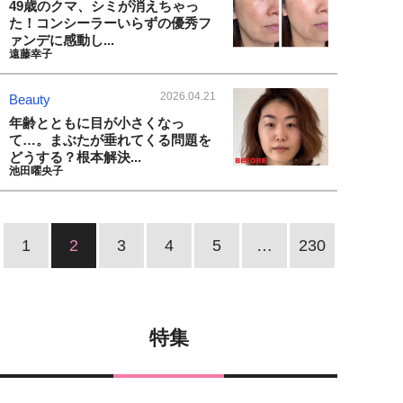
49歳のクマ、シミが消えちゃっ
た！コンシーラーいらずの優秀フ
ァンデに感動し...
遠藤幸子
2026.04.21
Beauty
年齢とともに目が小さくなっ
て…。まぶたが垂れてくる問題を
どうする？根本解決...
池田曜央子
1
2
3
4
5
…
230
特集