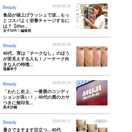
2026.05.28
Beauty
食品が値上げラッシュで涙…もっ
とコスパよく栄養チャージするに
は？【iHer...
女子SPA！編集部
2026.05.28
Beauty
40代、実は「チークなし」のほう
が若見えする人も！ノーチーク向
きな人の特徴...
遠藤幸子
2026.05.23
Beauty
「わたし史上、一番唇のコンディ
ションが良い！」40代の唇のカサ
つきに無印良...
高木沙織
2026.05.17
Beauty
暑さでますます目立つ…40代