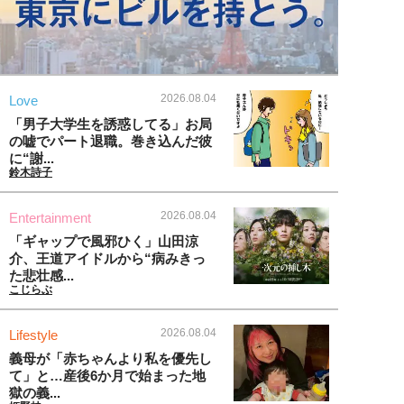
2026.08.04
Love
「男子大学生を誘惑してる」お局
の嘘でパート退職。巻き込んだ彼
に“謝...
鈴木詩子
2026.08.04
Entertainment
「ギャップで風邪ひく」山田涼
介、王道アイドルから“病みきっ
た悲壮感...
こじらぶ
2026.08.04
Lifestyle
義母が「赤ちゃんより私を優先し
て」と…産後6か月で始まった地
獄の義...