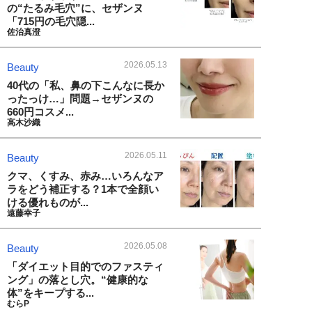
の“たるみ毛穴”に、セザンヌ
「715円の毛穴隠...
佐治真澄
2026.05.13
Beauty
40代の「私、鼻の下こんなに長か
ったっけ…」問題→セザンヌの
660円コスメ...
高木沙織
2026.05.11
Beauty
クマ、くすみ、赤み…いろんなア
ラをどう補正する？1本で全顔い
ける優れものが...
遠藤幸子
2026.05.08
Beauty
「ダイエット目的でのファスティ
ング」の落とし穴。“健康的な
体”をキープする...
むらP