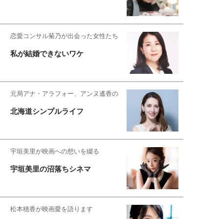
恋愛コンサル菊乃が出会った女性たち
私が結婚できないワケ
元局アナ・アラフォー、アンヌ遙香の
北海道シンプルライフ
宇垣美里が映画への想いを綴る
宇垣美里の沼落ちシネマ
松本穂香が映画愛を語ります