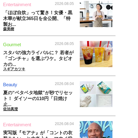
2026.08.05
Entertainment
「ほぼ自炊」って驚き！女優・黒
木華が献立365日を全公開、「特
製お...
森美樹
2026.08.05
Gourmet
スタバの強力ライバルに？ 若者が
「ゴンチャ」を選ぶワケ。タピオ
カの...
スギアカツキ
2026.08.04
Beauty
夏の“ベタベタ地獄”が秒でリセッ
ト！ ダイソーの110円「日焼け
止...
佐治真澄
2026.08.04
Entertainment
実写版『モアナ』が「コントの衣