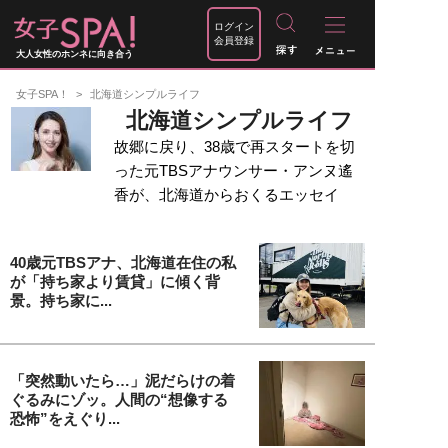
ログイン
会員登録
大人女性のホンネに向き合う
女子SPA！
北海道シンプルライフ
北海道シンプルライフ
故郷に戻り、38歳で再スタートを切
った元TBSアナウンサー・アンヌ遙
香が、北海道からおくるエッセイ
40歳元TBSアナ、北海道在住の私
が「持ち家より賃貸」に傾く背
景。持ち家に...
「突然動いたら…」泥だらけの着
ぐるみにゾッ。人間の“想像する
恐怖”をえぐり...