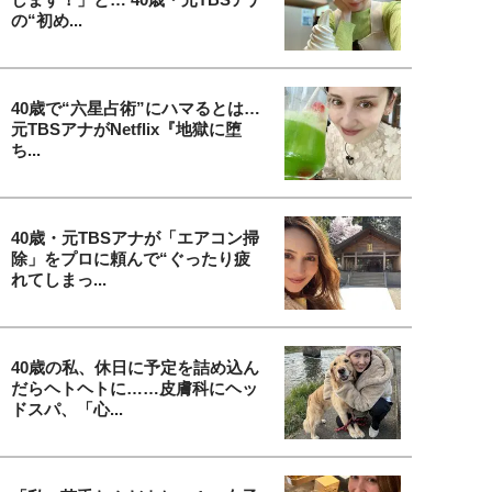
の“初め...
40歳で“六星占術”にハマるとは…
元TBSアナがNetflix『地獄に堕
ち...
40歳・元TBSアナが「エアコン掃
除」をプロに頼んで“ぐったり疲
れてしまっ...
40歳の私、休日に予定を詰め込ん
だらヘトヘトに……皮膚科にヘッ
ドスパ、「心...