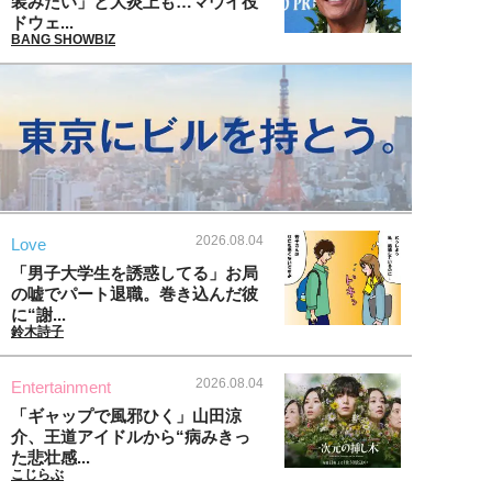
装みたい」と大炎上も…マウイ役
ドウェ...
BANG SHOWBIZ
2026.08.04
Love
「男子大学生を誘惑してる」お局
の嘘でパート退職。巻き込んだ彼
に“謝...
鈴木詩子
2026.08.04
Entertainment
「ギャップで風邪ひく」山田涼
介、王道アイドルから“病みきっ
た悲壮感...
こじらぶ