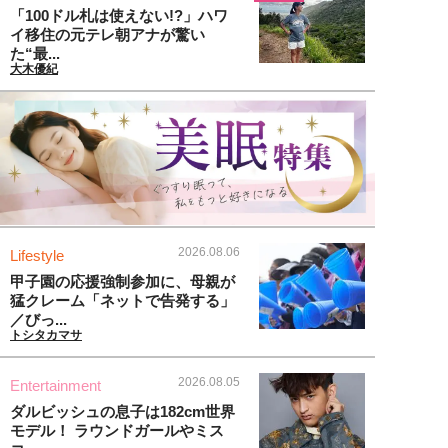
「100ドル札は使えない!?」ハワ
イ移住の元テレ朝アナが驚い
た“最...
大木優紀
2026.08.06
Lifestyle
甲子園の応援強制参加に、母親が
猛クレーム「ネットで告発する」
／びっ...
トシタカマサ
2026.08.05
Entertainment
ダルビッシュの息子は182cm世界
モデル！ ラウンドガールやミス