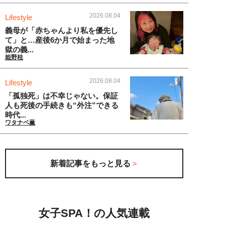
2026.08.04
Lifestyle
義母が「赤ちゃんより私を優先し
て」と…産後6か月で始まった地
獄の義...
姫野桂
2026.08.04
Lifestyle
「孤独死」は不幸じゃない。保証
人も死後の手続きも“外注”できる
時代...
ワタナベ薫
新着記事をもっと見る
女子SPA！の人気連載