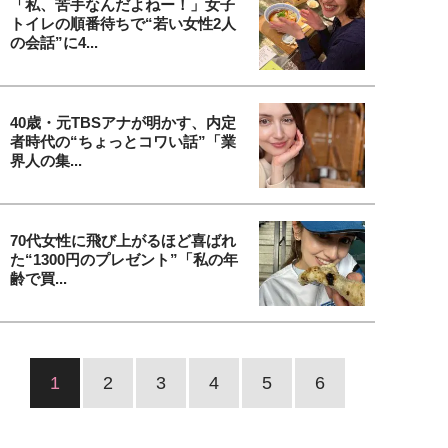
「私、苦手なんだよねー！」女子
トイレの順番待ちで“若い女性2人
の会話”に4...
40歳・元TBSアナが明かす、内定
者時代の“ちょっとコワい話”「業
界人の集...
70代女性に飛び上がるほど喜ばれ
た“1300円のプレゼント”「私の年
齢で買...
1
2
3
4
5
6