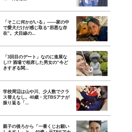
「そこに何かがいる」――家の中
で愛犬だけが感じ取る“邪悪な存
在”。犬目線の...
「3回目のデート」なのに進展な
し!? 酒場で相席した男女の“今ど
きすぎる関...
学校周辺は山や川、少人数でクラ
ス替えなし。40歳・元TBSアナが
振り返る「...
親子の後ろから「一番くじお願い
します！」と… 40歳・元TBSアナ