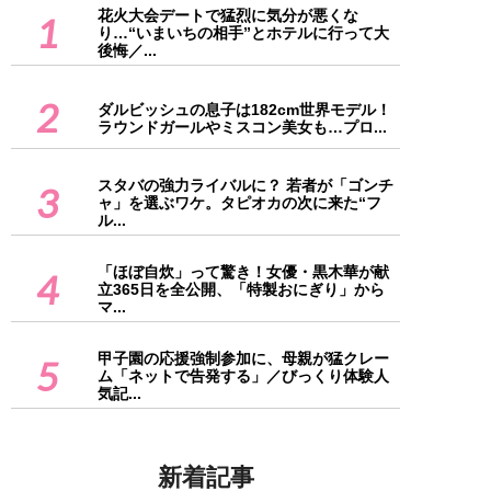
花火大会デートで猛烈に気分が悪くな
1
り…“いまいちの相手”とホテルに行って大
後悔／...
2
ダルビッシュの息子は182cm世界モデル！
ラウンドガールやミスコン美女も…プロ...
スタバの強力ライバルに？ 若者が「ゴンチ
3
ャ」を選ぶワケ。タピオカの次に来た“フ
ル...
「ほぼ自炊」って驚き！女優・黒木華が献
4
立365日を全公開、「特製おにぎり」から
マ...
甲子園の応援強制参加に、母親が猛クレー
5
ム「ネットで告発する」／びっくり体験人
気記...
新着記事