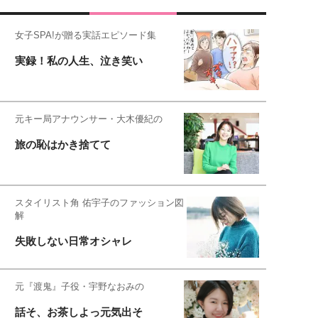
女子SPA!が贈る実話エピソード集
実録！私の人生、泣き笑い
元キー局アナウンサー・大木優紀の
旅の恥はかき捨てて
スタイリスト角 佑宇子のファッション図
解
失敗しない日常オシャレ
元『渡鬼』子役・宇野なおみの
話そ、お茶しよっ元気出そ