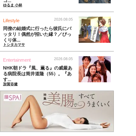
コ...
ゆるま 小林
2026.08.05
Lifestyle
同僚の結婚式に行ったら彼氏にバ
ッタリ！偶然が招いた縁？／びっ
くり体...
トシタカマサ
2026.08.05
Entertainment
NHK朝ドラ『風、薫る』の威厳あ
る病院長は筒井道隆（55）。『あ
す...
加賀谷健