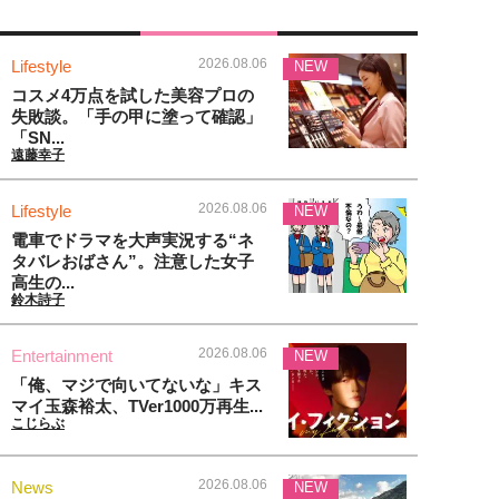
2026.08.06
Lifestyle
NEW
コスメ4万点を試した美容プロの
失敗談。「手の甲に塗って確認」
「SN...
遠藤幸子
2026.08.06
Lifestyle
NEW
電車でドラマを大声実況する“ネ
タバレおばさん”。注意した女子
高生の...
鈴木詩子
2026.08.06
Entertainment
NEW
「俺、マジで向いてないな」キス
マイ玉森裕太、TVer1000万再生...
こじらぶ
2026.08.06
News
NEW