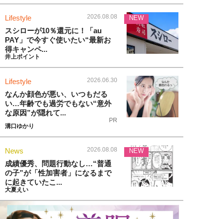
2026.08.08
Lifestyle
NEW
スシローが10％還元に！「au
PAY」で今すぐ使いたい“最新お
得キャンペ...
井上ポイント
2026.06.30
Lifestyle
なんか顔色が悪い、いつもだる
い…年齢でも過労でもない“意外
な原因”が隠れて...
PR
溝口ゆかり
2026.08.08
News
NEW
成績優秀、問題行動なし…“普通
の子”が「性加害者」になるまで
に起きていたこ...
大夏えい