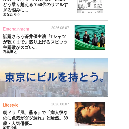
どう乗り越える？50代のリアルす
ぎる悩みに...
まなたろう
2026.08.07
Entertainment
話題さらう蒼井優主演『Tシャツ
が乾くまで』盛り上げるスピッツ
主題歌がスゴい...
石黒隆之
2026.08.07
Lifestyle
朝ドラ『風、薫る』で「病人役な
のに色気がダダ漏れ」と騒然。39
歳・人気俳優...
加賀谷健