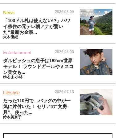
2026.08.06
News
「100ドル札は使えない!?」ハワ
イ移住の元テレ朝アナが驚い
た“最新お金事...
大木優紀
2026.08.05
Entertainment
ダルビッシュの息子は182cm世界
モデル！ ラウンドガールやミスコ
ン美女も...
ゆるま 小林
2026.07.13
Lifestyle
たった110円で…バッグの中が一
気に片付いた！ セリアの“文房
具”、使った...
鈴木美奈子