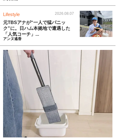
2026.08.07
Lifestyle
元TBSアナが“一人で猛パニッ
ク”に。日ハム本拠地で遭遇した
「人気コーチ」...
アンヌ遙香