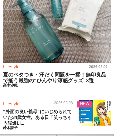
Lifestyle
2026.08.01
夏のベタつき・汗だく問題を一掃！無印良品
で揃う最強の“ひんやり涼感グッズ”3選
高木沙織
2026.08.08
Lifestyle
NEW
“外面の良い義母”にいじめられて
いた34歳女性。ある日「笑っちゃ
う誤爆LI...
鈴木詩子