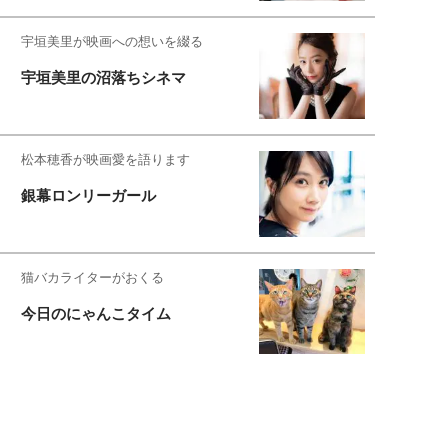
宇垣美里が映画への想いを綴る
宇垣美里の沼落ちシネマ
松本穂香が映画愛を語ります
銀幕ロンリーガール
猫バカライターがおくる
今日のにゃんこタイム
映画コラムニスト・加賀谷健
私的イケメン俳優を求めて