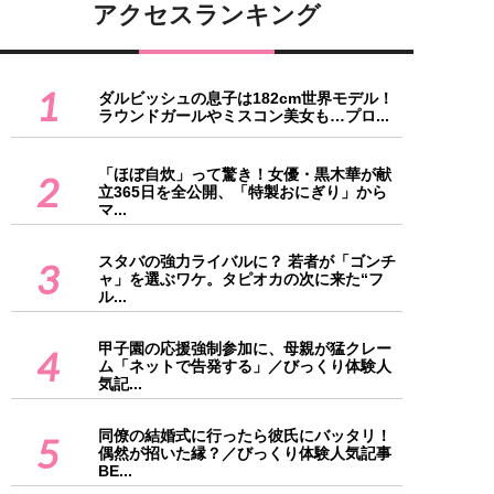
アクセスランキング
1
ダルビッシュの息子は182cm世界モデル！
ラウンドガールやミスコン美女も…プロ...
「ほぼ自炊」って驚き！女優・黒木華が献
2
立365日を全公開、「特製おにぎり」から
マ...
スタバの強力ライバルに？ 若者が「ゴンチ
3
ャ」を選ぶワケ。タピオカの次に来た“フ
ル...
甲子園の応援強制参加に、母親が猛クレー
4
ム「ネットで告発する」／びっくり体験人
気記...
同僚の結婚式に行ったら彼氏にバッタリ！
5
偶然が招いた縁？／びっくり体験人気記事
BE...