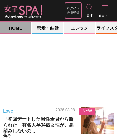
ログイン
会員登録
大人女性のホンネに向き合う
HOME
恋愛・結婚
エンタメ
ライフスタイル
2026.08.08
Love
NEW
「初回デートした男性全員から断
られた」有名大卒34歳女性が、高
望みしないの...
菊乃