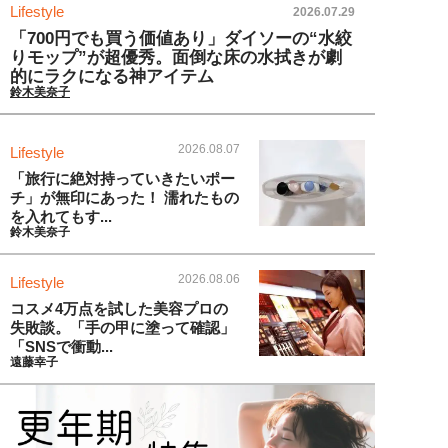
Lifestyle
2026.07.29
「700円でも買う価値あり」ダイソーの“水絞
りモップ”が超優秀。面倒な床の水拭きが劇
的にラクになる神アイテム
鈴木美奈子
2026.08.07
Lifestyle
「旅行に絶対持っていきたいポー
チ」が無印にあった！ 濡れたもの
を入れてもす...
鈴木美奈子
2026.08.06
Lifestyle
コスメ4万点を試した美容プロの
失敗談。「手の甲に塗って確認」
「SNSで衝動...
遠藤幸子