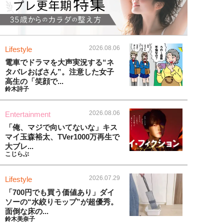
2026.08.06
Lifestyle
電車でドラマを大声実況する“ネ
タバレおばさん”。注意した女子
高生の「笑顔で...
鈴木詩子
2026.08.06
Entertainment
「俺、マジで向いてないな」キス
マイ玉森裕太、TVer1000万再生で
大ブレ...
こじらぶ
2026.07.29
Lifestyle
「700円でも買う価値あり」ダイ
ソーの“水絞りモップ”が超優秀。
面倒な床の...
鈴木美奈子