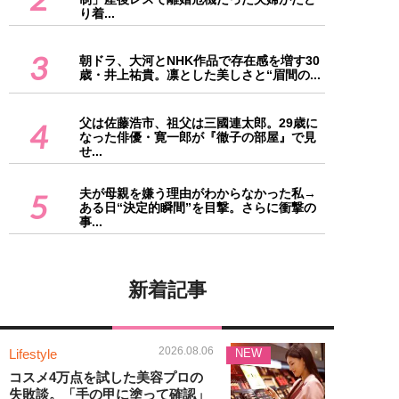
り着...
3
朝ドラ、大河とNHK作品で存在感を増す30
歳・井上祐貴。凛とした美しさと“眉間の...
父は佐藤浩市、祖父は三國連太郎。29歳に
4
なった俳優・寛一郎が『徹子の部屋』で見
せ...
夫が母親を嫌う理由がわからなかった私→
5
ある日“決定的瞬間”を目撃。さらに衝撃の
事...
新着記事
2026.08.06
Lifestyle
NEW
コスメ4万点を試した美容プロの
失敗談。「手の甲に塗って確認」