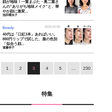
顔が地味！一重まぶた・奥二重さ
んの“ありがち地味メイク”と、華
やか顔に激変...
池田曜央子
2026.03.09
Beauty
40代は「口紅3本」あればいい。
880円リップで試した、服の色別
「似合う顔...
遠藤幸子
1
2
3
4
5
…
230
特集