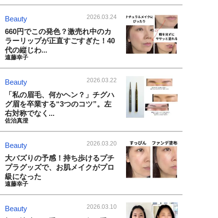
2026.03.24
Beauty
660円でこの発色？激売れ中のカ
ラーリップが正直すごすぎた！40
代の縦じわ...
遠藤幸子
2026.03.22
Beauty
「私の眉毛、何かヘン？」チグハ
グ眉を卒業する“3つのコツ”。左
右対称でなく...
佐治真澄
2026.03.20
Beauty
大バズりの予感！持ち歩けるプチ
プラグッズで、お肌メイクがプロ
級になった
遠藤幸子
2026.03.10
Beauty