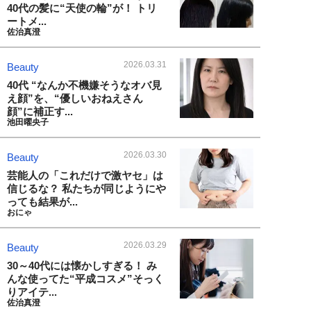
40代の髪に“天使の輪”が！ トリ
ートメ...
佐治真澄
2026.03.31
Beauty
40代 “なんか不機嫌そうなオバ見
え顔”を、“優しいおねえさん
顔”に補正す...
池田曜央子
2026.03.30
Beauty
芸能人の「これだけで激ヤセ」は
信じるな？ 私たちが同じようにや
っても結果が...
おにゃ
2026.03.29
Beauty
30～40代には懐かしすぎる！ み
んな使ってた“平成コスメ”そっく
りアイテ...
佐治真澄