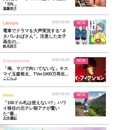
「SN...
遠藤幸子
2026.08.06
Lifestyle
NEW
電車でドラマを大声実況する“ネ
タバレおばさん”。注意した女子
高生の...
鈴木詩子
2026.08.06
Entertainment
NEW
「俺、マジで向いてないな」キス
マイ玉森裕太、TVer1000万再生...
こじらぶ
2026.08.06
News
NEW
「100ドル札は使えない!?」ハワ
イ移住の元テレ朝アナが驚い
た“最...
大木優紀