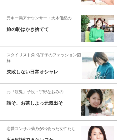
元キー局アナウンサー・大木優紀の
旅の恥はかき捨てて
スタイリスト角 佑宇子のファッション図
解
失敗しない日常オシャレ
元『渡鬼』子役・宇野なおみの
話そ、お茶しよっ元気出そ
恋愛コンサル菊乃が出会った女性たち
私が結婚できないワケ