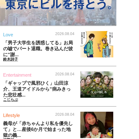
2026.08.04
Love
「男子大学生を誘惑してる」お局
の嘘でパート退職。巻き込んだ彼
に“謝...
鈴木詩子
2026.08.04
Entertainment
「ギャップで風邪ひく」山田涼
介、王道アイドルから“病みきっ
た悲壮感...
こじらぶ
2026.08.04
Lifestyle
義母が「赤ちゃんより私を優先し
て」と…産後6か月で始まった地
獄の義...