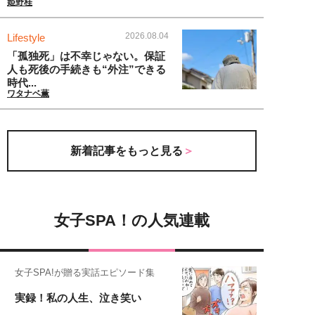
姫野桂
2026.08.04
Lifestyle
「孤独死」は不幸じゃない。保証
人も死後の手続きも“外注”できる
時代...
ワタナベ薫
新着記事をもっと見る
女子SPA！の人気連載
女子SPA!が贈る実話エピソード集
実録！私の人生、泣き笑い