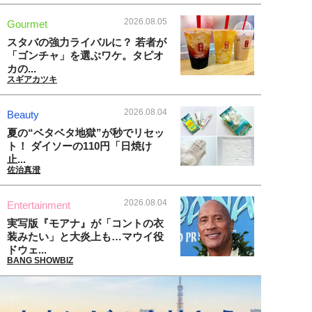
2026.08.05
Gourmet
スタバの強力ライバルに？ 若者が
「ゴンチャ」を選ぶワケ。タピオ
カの...
スギアカツキ
2026.08.04
Beauty
夏の“ベタベタ地獄”が秒でリセッ
ト！ ダイソーの110円「日焼け
止...
佐治真澄
2026.08.04
Entertainment
実写版『モアナ』が「コントの衣
装みたい」と大炎上も…マウイ役
ドウェ...
BANG SHOWBIZ