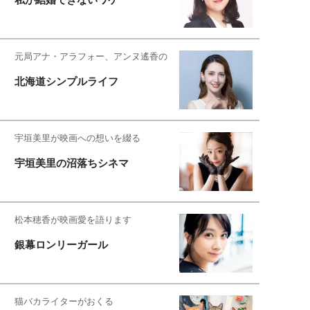
元局アナ・アラフォー、アンヌ遙香の
北海道シンプルライフ
宇垣美里が映画への想いを綴る
宇垣美里の沼落ちシネマ
松本穂香が映画愛を語ります
銀幕ロンリーガール
猫バカライターがおくる