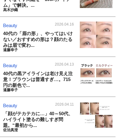
ム」で解決。...
高木沙織
2026.04.16
Beauty
40代の「眉の形」、やってはいけ
ない／おすすめの形は？顔のたる
みは眉で変わ...
遠藤幸子
2026.04.13
Beauty
40代の黒アイラインは老け見え注
意！ブラウンは普通すぎ…。715
円の新色で...
遠藤幸子
2026.04.11
Beauty
「顔がテカテカに…」40～50代、
ハイライト塗るの難しすぎ問
題。“最初から...
佐治真澄