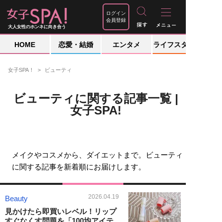
ログイン
会員登録
大人女性のホンネに向き合う
HOME
恋愛・結婚
エンタメ
ライフスタイル
女子SPA！
ビューティ
ビューティに関する記事一覧 |
女子SPA!
メイクやコスメから、ダイエットまで。ビューティ
に関する記事を新着順にお届けします。
2026.04.19
Beauty
見かけたら即買いレベル！リップ
すぐなくす問題を「100均アイテ