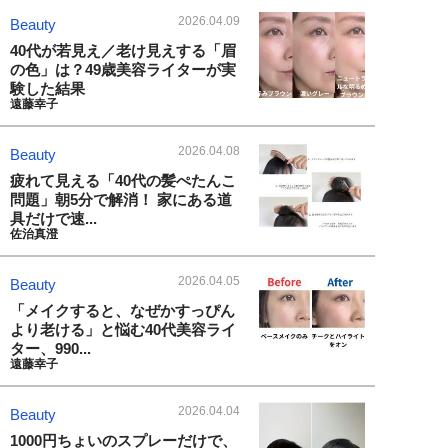
2026.04.09
Beauty
40代が若見え／老け見えする「眉
の色」は？49歳美容ライターが実
験した結果
遠藤幸子
2026.04.08
Beauty
疲れて見える「40代の髪ぺたんこ
問題」朝5分で解消！ 家にある道
具だけで速...
佐治真澄
2026.04.05
Beauty
「メイクすると、なぜかすっぴん
より老ける」と悩む40代美容ライ
ター、990...
遠藤幸子
2026.04.04
Beauty
1000円ちょいのスプレーだけで、