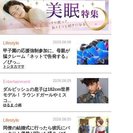
2026.08.06
Lifestyle
甲子園の応援強制参加に、母親が
猛クレーム「ネットで告発する」
／びっ...
トシタカマサ
2026.08.05
Entertainment
ダルビッシュの息子は182cm世界
モデル！ ラウンドガールやミス
コ...
ゆるま 小林
2026.08.05
Lifestyle
同僚の結婚式に行ったら彼氏にバ