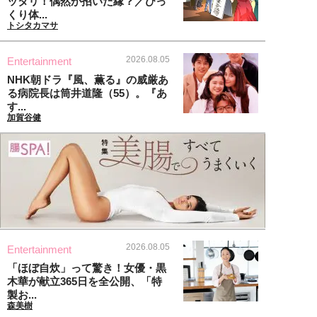
ッタリ！偶然が招いた縁？／びっ
くり体...
トシタカマサ
2026.08.05
Entertainment
NHK朝ドラ『風、薫る』の威厳あ
る病院長は筒井道隆（55）。『あ
す...
加賀谷健
2026.08.05
Entertainment
「ほぼ自炊」って驚き！女優・黒
木華が献立365日を全公開、「特
製お...
森美樹