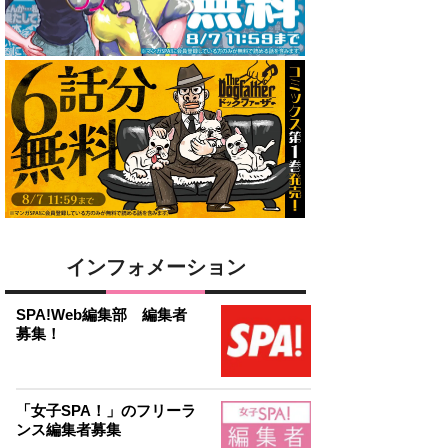
インフォメーション
SPA!Web編集部 編集者
募集！
「女子SPA！」のフリーラ
ンス編集者募集