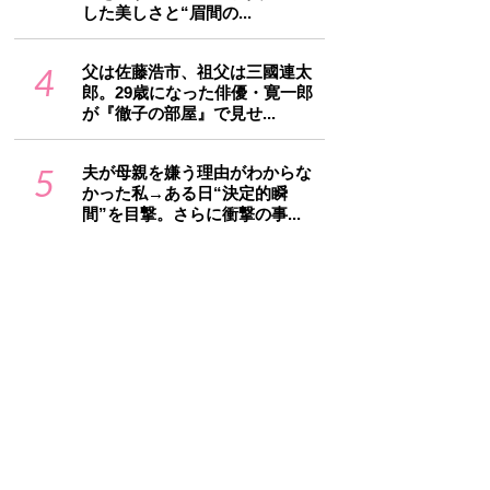
した美しさと“眉間の...
4
父は佐藤浩市、祖父は三國連太
郎。29歳になった俳優・寛一郎
が『徹子の部屋』で見せ...
5
夫が母親を嫌う理由がわからな
かった私→ある日“決定的瞬
間”を目撃。さらに衝撃の事...