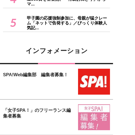
マ...
甲子園の応援強制参加に、母親が猛クレー
5
ム「ネットで告発する」／びっくり体験人
気記...
インフォメーション
SPA!Web編集部 編集者募集！
「女子SPA！」のフリーランス編
集者募集