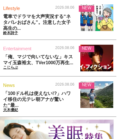
2026.08.06
Lifestyle
NEW
電車でドラマを大声実況する“ネ
タバレおばさん”。注意した女子
高生の...
鈴木詩子
2026.08.06
Entertainment
NEW
「俺、マジで向いてないな」キス
マイ玉森裕太、TVer1000万再生...
こじらぶ
2026.08.06
News
NEW
「100ドル札は使えない!?」ハワ
イ移住の元テレ朝アナが驚い
た“最...
大木優紀