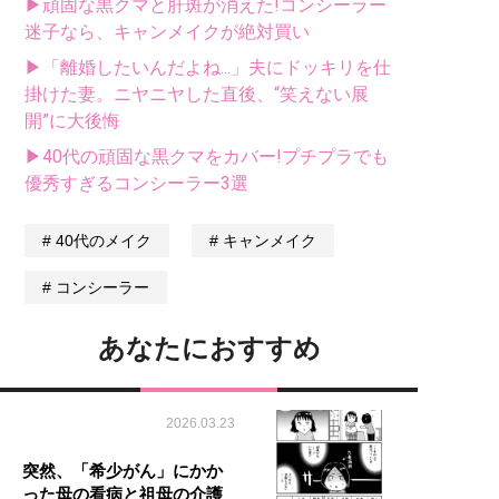
▶頑固な黒クマと肝斑が消えた!コンシーラー
迷子なら、キャンメイクが絶対買い
▶「離婚したいんだよね...」夫にドッキリを仕
掛けた妻。ニヤニヤした直後、“笑えない展
開”に大後悔
▶40代の頑固な黒クマをカバー!プチプラでも
優秀すぎるコンシーラー3選
40代のメイク
キャンメイク
コンシーラー
あなたにおすすめ
2026.03.23
突然、「希少がん」にかか
った母の看病と祖母の介護