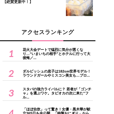
【絶賛更新中！】
アクセスランキング
花火大会デートで猛烈に気分が悪くな
1
り…“いまいちの相手”とホテルに行って大
後悔／...
2
ダルビッシュの息子は182cm世界モデル！
ラウンドガールやミスコン美女も…プロ...
スタバの強力ライバルに？ 若者が「ゴンチ
3
ャ」を選ぶワケ。タピオカの次に来た“フ
ル...
「ほぼ自炊」って驚き！女優・黒木華が献
4
立365日を全公開、「特製おにぎり」から