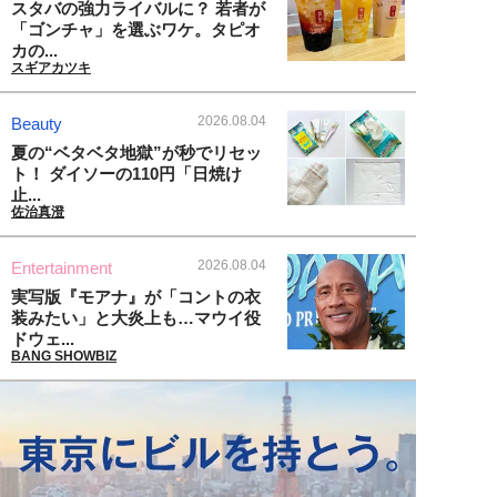
スタバの強力ライバルに？ 若者が
「ゴンチャ」を選ぶワケ。タピオ
カの...
スギアカツキ
2026.08.04
Beauty
夏の“ベタベタ地獄”が秒でリセッ
ト！ ダイソーの110円「日焼け
止...
佐治真澄
2026.08.04
Entertainment
実写版『モアナ』が「コントの衣
装みたい」と大炎上も…マウイ役
ドウェ...
BANG SHOWBIZ