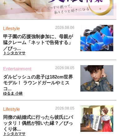
2026.08.06
Lifestyle
甲子園の応援強制参加に、母親が
猛クレーム「ネットで告発する」
／びっ...
トシタカマサ
2026.08.05
Entertainment
ダルビッシュの息子は182cm世界
モデル！ ラウンドガールやミス
コ...
ゆるま 小林
2026.08.05
Lifestyle
同僚の結婚式に行ったら彼氏にバ
ッタリ！偶然が招いた縁？／びっ
くり体...
トシタカマサ