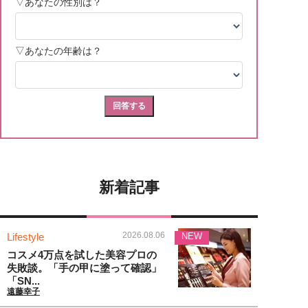
新着記事
2026.08.06
Lifestyle
NEW
コスメ4万点を試した美容プロの
失敗談。「手の甲に塗って確認」
「SN...
遠藤幸子