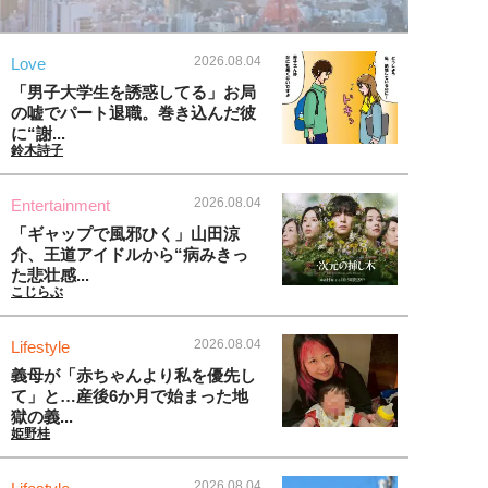
2026.08.04
Love
「男子大学生を誘惑してる」お局
の嘘でパート退職。巻き込んだ彼
に“謝...
鈴木詩子
2026.08.04
Entertainment
「ギャップで風邪ひく」山田涼
介、王道アイドルから“病みきっ
た悲壮感...
こじらぶ
2026.08.04
Lifestyle
義母が「赤ちゃんより私を優先し
て」と…産後6か月で始まった地
獄の義...
姫野桂
2026.08.04