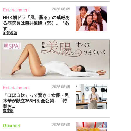
2026.08.05
Entertainment
NHK朝ドラ『風、薫る』の威厳あ
る病院長は筒井道隆（55）。『あ
す...
加賀谷健
2026.08.05
Entertainment
「ほぼ自炊」って驚き！女優・黒
木華が献立365日を全公開、「特
製お...
森美樹
2026.08.05
Gourmet