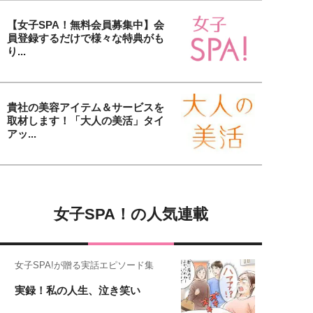
【女子SPA！無料会員募集中】会
員登録するだけで様々な特典がも
り...
貴社の美容アイテム＆サービスを
取材します！「大人の美活」タイ
アッ...
女子SPA！の人気連載
女子SPA!が贈る実話エピソード集
実録！私の人生、泣き笑い