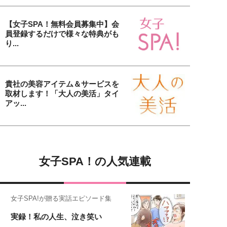
【女子SPA！無料会員募集中】会
員登録するだけで様々な特典がも
り...
貴社の美容アイテム＆サービスを
取材します！「大人の美活」タイ
アッ...
女子SPA！の人気連載
女子SPA!が贈る実話エピソード集
実録！私の人生、泣き笑い