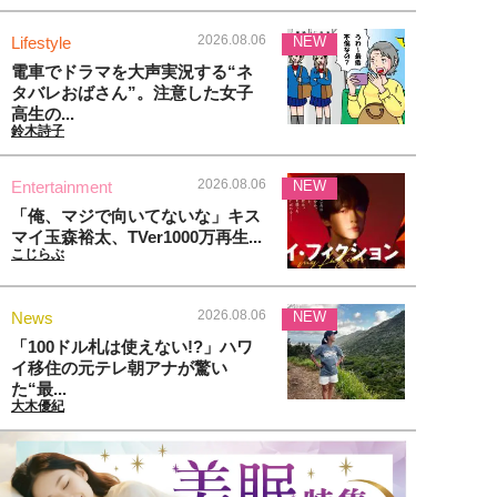
2026.08.06
Lifestyle
NEW
電車でドラマを大声実況する“ネ
タバレおばさん”。注意した女子
高生の...
鈴木詩子
2026.08.06
Entertainment
NEW
「俺、マジで向いてないな」キス
マイ玉森裕太、TVer1000万再生...
こじらぶ
2026.08.06
News
NEW
「100ドル札は使えない!?」ハワ
イ移住の元テレ朝アナが驚い
た“最...
大木優紀