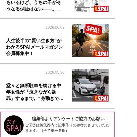
もいるけど、うちの子がそ
うなる保証はない――。…
2026.06.03
人生後半の“賢い生き方”が
わかるSPA!メールマガジン
会員募集中！
2026.05.30
堂々と無断駐車を続ける中
年女性が「泣きながら謝
罪」するまで。“身動きで…