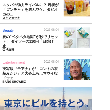
スタバの強力ライバルに？ 若者が
「ゴンチャ」を選ぶワケ。タピオ
カの...
スギアカツキ
2026.08.04
Beauty
夏の“ベタベタ地獄”が秒でリセッ
ト！ ダイソーの110円「日焼け
止...
佐治真澄
2026.08.04
Entertainment
実写版『モアナ』が「コントの衣
装みたい」と大炎上も…マウイ役
ドウェ...
BANG SHOWBIZ