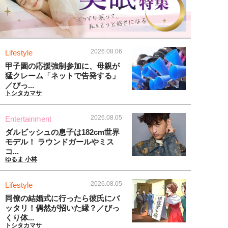
2026.08.06
Lifestyle
甲子園の応援強制参加に、母親が
猛クレーム「ネットで告発する」
／びっ...
トシタカマサ
2026.08.05
Entertainment
ダルビッシュの息子は182cm世界
モデル！ ラウンドガールやミス
コ...
ゆるま 小林
2026.08.05
Lifestyle
同僚の結婚式に行ったら彼氏にバ
ッタリ！偶然が招いた縁？／びっ
くり体...
トシタカマサ