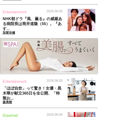
2026.08.05
Entertainment
NHK朝ドラ『風、薫る』の威厳あ
る病院長は筒井道隆（55）。『あ
す...
加賀谷健
2026.08.05
Entertainment
「ほぼ自炊」って驚き！女優・黒
木華が献立365日を全公開、「特
製お...
森美樹
2026.08.05
Gourmet