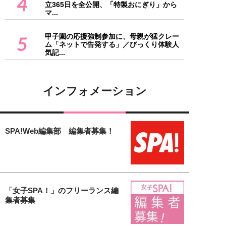
4
立365日を全公開、「特製おにぎり」から
マ...
甲子園の応援強制参加に、母親が猛クレー
5
ム「ネットで告発する」／びっくり体験人
気記...
インフォメーション
SPA!Web編集部 編集者募集！
「女子SPA！」のフリーランス編
集者募集