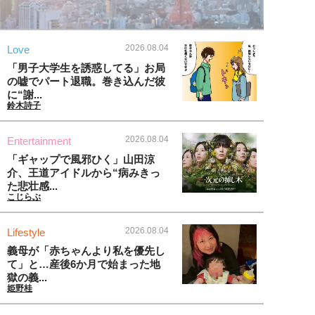
2026.08.04
Love
「男子大学生を誘惑してる」お局
の嘘でパート退職。巻き込んだ彼
に“謝...
鈴木詩子
2026.08.04
Entertainment
「ギャップで風邪ひく」山田涼
介、王道アイドルから“病みきっ
た悲壮感...
こじらぶ
2026.08.04
Lifestyle
義母が「赤ちゃんより私を優先し
て」と…産後6か月で始まった地
獄の義...
姫野桂