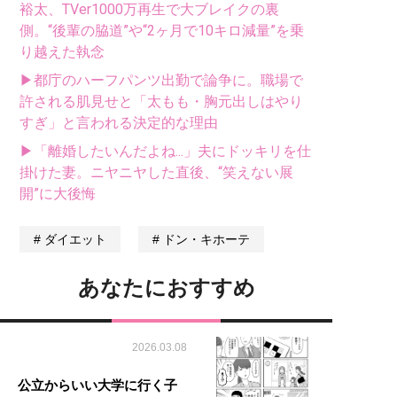
裕太、TVer1000万再生で大ブレイクの裏
側。“後輩の脇道”や“2ヶ月で10キロ減量”を乗
り越えた執念
▶都庁のハーフパンツ出勤で論争に。職場で
許される肌見せと「太もも・胸元出しはやり
すぎ」と言われる決定的な理由
▶「離婚したいんだよね...」夫にドッキリを仕
掛けた妻。ニヤニヤした直後、“笑えない展
開”に大後悔
ダイエット
ドン・キホーテ
あなたにおすすめ
2026.03.08
公立からいい大学に行く子